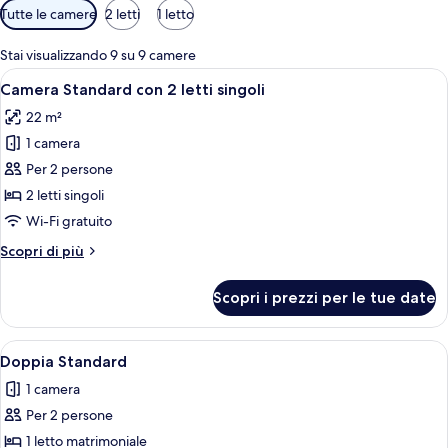
Filtri
Tutte le camere
2 letti
1 letto
disponibili
per
Stai visualizzando 9 su 9 camere
le
Apri
Camera d'albergo moderna con un letto g
6
Camera Standard con 2 letti singoli
camere
tutte
22 m²
le
1 camera
foto
per
Per 2 persone
Camera
2 letti singoli
Standard
Wi-Fi gratuito
con
Altri
Scopri di più
2
dettagli
letti
per
Scopri i prezzi per le tue date
Camera
singoli
Standard
con
Apri
Una moderna camera d'albergo con un l
5
2
Doppia Standard
tutte
letti
1 camera
singoli
le
Per 2 persone
foto
per
1 letto matrimoniale