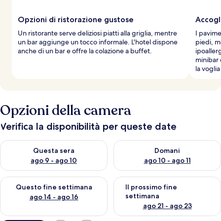
Opzioni di ristorazione gustose
Accogl
Un ristorante serve deliziosi piatti alla griglia, mentre
I pavime
un bar aggiunge un tocco informale. L'hotel dispone
piedi, m
anche di un bar e offre la colazione a buffet.
ipoalle
minibar 
la vogli
Opzioni della camera
Verifica la disponibilità per queste date
Verifica la disponibilità per questa sera, ago 9 - ago 10
Verifica la disponibilità per d
Questa sera
Domani
ago 9 - ago 10
ago 10 - ago 11
Verifica la disponibilità per questo fine settimana, ago 14 - ag
Verifica la disponibilità per i
Questo fine settimana
Il prossimo fine
settimana
ago 14 - ago 16
ago 21 - ago 23