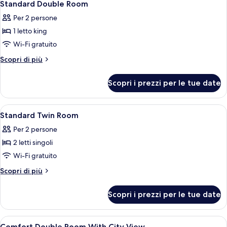
4
letto
Standard Double Room
tutte
king,
Per 2 persone
vista
le
città
1 letto king
foto
per
Wi-Fi gratuito
Standard
Altri
Scopri di più
Double
dettagli
per
Room
Scopri i prezzi per le tue date
Standard
Double
Room
Apri
Biancheria da letto di alta qualità, mi
5
Standard Twin Room
tutte
Per 2 persone
le
2 letti singoli
foto
per
Wi-Fi gratuito
Standard
Altri
Scopri di più
Twin
dettagli
per
Room
Scopri i prezzi per le tue date
Standard
Twin
Room
Apri
Biancheria da letto di alta qualità, mi
4
Comfort Double Room With City View