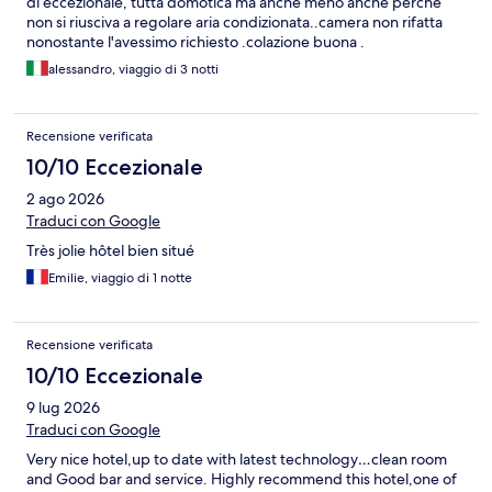
di eccezionale, tutta domotica ma anche meno anche perche
non si riusciva a regolare aria condizionata..camera non rifatta
nonostante l'avessimo richiesto .colazione buona .
alessandro, viaggio di 3 notti
Recensione verificata
10/10 Eccezionale
2 ago 2026
Traduci con Google
Très jolie hôtel bien situé
Emilie, viaggio di 1 notte
Recensione verificata
10/10 Eccezionale
9 lug 2026
Traduci con Google
Very nice hotel,up to date with latest technology…clean room
and Good bar and service. Highly recommend this hotel,one of