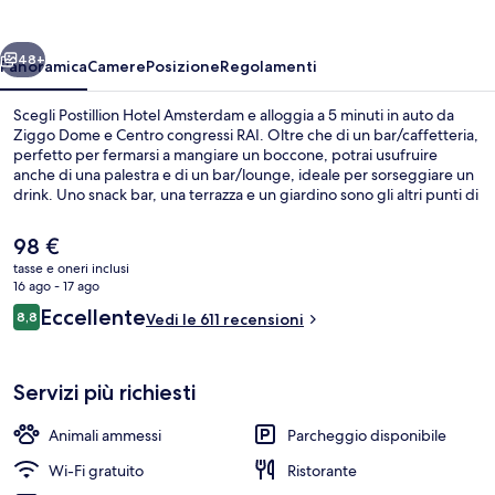
ietro
Avanti
48+
Panoramica
Camere
Posizione
Regolamenti
Scegli Postillion Hotel Amsterdam e alloggia a 5 minuti in auto da
Ziggo Dome e Centro congressi RAI. Oltre che di un bar/caffetteria,
perfetto per fermarsi a mangiare un boccone, potrai usufruire
anche di una palestra e di un bar/lounge, ideale per sorseggiare un
drink. Uno snack bar, una terrazza e un giardino sono gli altri punti di
forza della struttura. Altri viaggiatori apprezzano il personale gentile
della struttura. La struttura è una comoda base per spostarsi con i
Il
98 €
mezzi pubblici: Stazione metro di Overamstel si trova a 4 min a piedi
prezzo
tasse e oneri inclusi
e Stazione metro di Spaklerweg a 10.
attuale
16 ago - 17 ago
Colazione a buffet a pagamento, servi
è
Recensioni
Eccellente
8,8
Vedi le 611 recensioni
98 €
8,8 su 10
Servizi più richiesti
Animali ammessi
Parcheggio disponibile
Wi-Fi gratuito
Ristorante