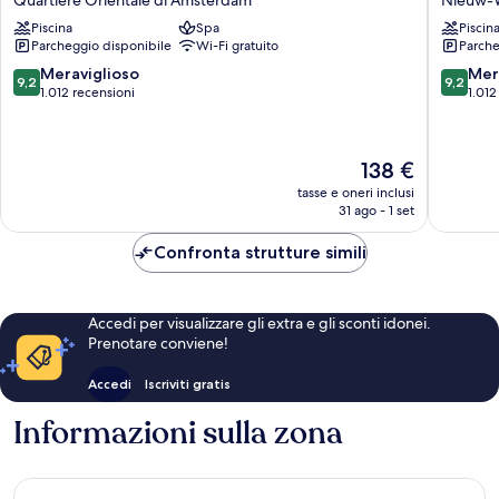
Quartiere Orientale di Amsterdam
Nieuw-
Valk
Hotel
Piscina
Spa
Piscin
Amsterdam
Amster
Parcheggio disponibile
Wi-Fi gratuito
Parche
Amstel
Nieuw-
Quartiere
West
9.2
9.2
Meraviglioso
Mer
9,2
9,2
Orientale
su
su
1.012 recensioni
1.012
di
10,
10,
Amsterdam
Meraviglioso,
Meravigl
1.012
1.012
Il
138 €
recensioni
recensio
prezzo
tasse e oneri inclusi
attuale
31 ago - 1 set
è
138 €
Confronta strutture simili
Accedi per visualizzare gli extra e gli sconti idonei.
Prenotare conviene!
Accedi
Iscriviti gratis
Informazioni sulla zona