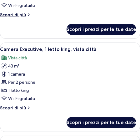
vista
Wi-Fi gratuito
città
Altri
Scopri di più
dettagli
per
Scopri i prezzi per le tue date
Doppia
Superior,
vista
Apri
Camera d'albergo moderna con un letto g
6
città
Camera Executive, 1 letto king, vista città
tutte
Vista città
le
43 m²
foto
per
1 camera
Camera
Per 2 persone
Executive,
1 letto king
1
Wi-Fi gratuito
letto
Altri
Scopri di più
king,
dettagli
vista
per
Scopri i prezzi per le tue date
città
Camera
Executive,
1
Apri
Biancheria da letto di alta qualità, mi