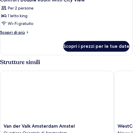
tutte
Per 2 persone
le
1 letto king
foto
per
Wi-Fi gratuito
Comfort
Altri
Scopri di più
Double
dettagli
per
Room
Scopri i prezzi per le tue date
Comfort
With
Double
City
Room
Strutture simili
View
With
City
Van der Valk Amsterdam Amstel
WestCor
View
Van
WestCo
Van der Valk Amsterdam Amstel
WestCo
der
Fashion