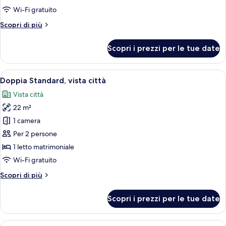
Doppia
Wi-Fi gratuito
Standard
Altri
Scopri di più
dettagli
per
Scopri i prezzi per le tue date
Doppia
Standard
Apri
Una moderna camera d'albergo con un 
6
Doppia Standard, vista città
tutte
Vista città
le
22 m²
foto
per
1 camera
Doppia
Per 2 persone
Standard,
1 letto matrimoniale
vista
Wi-Fi gratuito
città
Altri
Scopri di più
dettagli
per
Scopri i prezzi per le tue date
Doppia
Standard,
vista
Apri
Una moderna camera d'albergo con un 