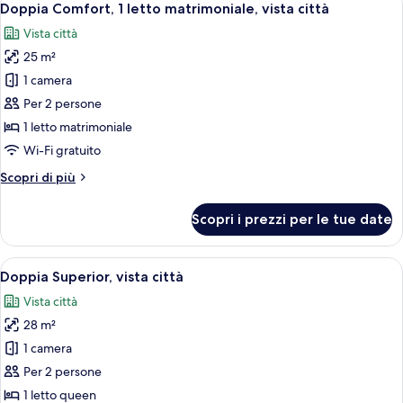
10
città
Doppia Comfort, 1 letto matrimoniale, vista città
tutte
Vista città
le
25 m²
foto
per
1 camera
Doppia
Per 2 persone
Comfort,
1 letto matrimoniale
1
Wi-Fi gratuito
letto
Altri
Scopri di più
matrimoniale,
dettagli
vista
per
Scopri i prezzi per le tue date
città
Doppia
Comfort,
1
Apri
Una camera d'albergo moderna con un let
7
letto
Doppia Superior, vista città
tutte
matrimoniale,
Vista città
vista
le
città
28 m²
foto
per
1 camera
Doppia
Per 2 persone
Superior,
1 letto queen