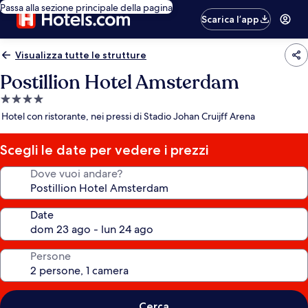
Passa alla sezione principale della pagina
Scarica l’app
Visualizza tutte le strutture
Postillion Hotel Amsterdam
Struttura
a
Hotel con ristorante, nei pressi di Stadio Johan Cruijff Arena
4.0
stelle
Scegli le date per vedere i prezzi
Dove vuoi andare?
Date
Persone
Cerca