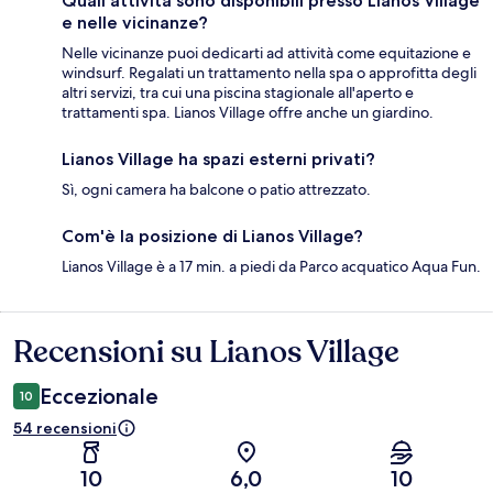
Quali attività sono disponibili presso Lianos Village
e nelle vicinanze?
Nelle vicinanze puoi dedicarti ad attività come equitazione e
windsurf. Regalati un trattamento nella spa o approfitta degli
altri servizi, tra cui una piscina stagionale all'aperto e
trattamenti spa. Lianos Village offre anche un giardino.
Lianos Village ha spazi esterni privati?
Sì, ogni camera ha balcone o patio attrezzato.
Com'è la posizione di Lianos Village?
Lianos Village è a 17 min. a piedi da Parco acquatico Aqua Fun.
Recensioni su Lianos Village
Recensioni
Eccezionale
10
54 recensioni
10
6,0
10