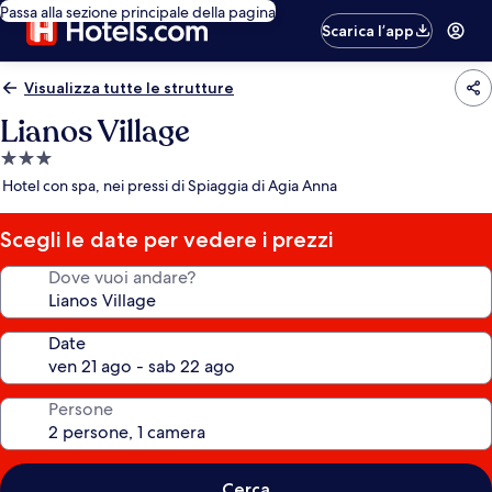
Passa alla sezione principale della pagina
Scarica l’app
Visualizza tutte le strutture
Lianos Village
Struttura
a
Hotel con spa, nei pressi di Spiaggia di Agia Anna
3.0
stelle
Scegli le date per vedere i prezzi
Dove vuoi andare?
Date
Persone
Cerca