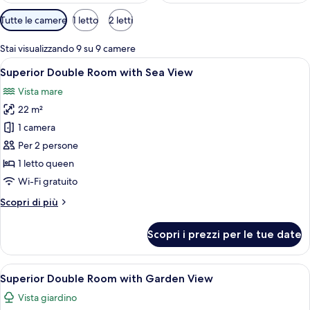
Filtri
Tutte le camere
1 letto
2 letti
disponibili
per
Stai visualizzando 9 su 9 camere
le
Apri
Una camera da letto con un letto, un c
15
Superior Double Room with Sea View
camere
tutte
Vista mare
le
22 m²
foto
per
1 camera
Superior
Per 2 persone
Double
1 letto queen
Room
Wi-Fi gratuito
with
Altri
Scopri di più
Sea
dettagli
View
per
Scopri i prezzi per le tue date
Superior
Double
Room
Apri
Una camera d'hotel moderna con un amp
15
with
Superior Double Room with Garden View
tutte
Sea
Vista giardino
View
le