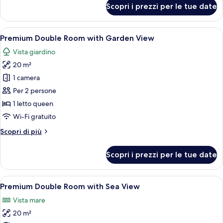
per
Scopri i prezzi per le tue date
Superior
Triple
Room
Apri
Una camera da letto moderna con un le
10
with
Premium Double Room with Garden View
tutte
Garden
Vista giardino
View
le
20 m²
foto
per
1 camera
Premium
Per 2 persone
Double
1 letto queen
Room
Wi-Fi gratuito
with
Altri
Scopri di più
Garden
dettagli
View
per
Scopri i prezzi per le tue date
Premium
Double
Room
Apri
Una moderna camera d'albergo con un l
12
with
Premium Double Room with Sea View
tutte
Garden
Vista mare
View
le
20 m²
foto