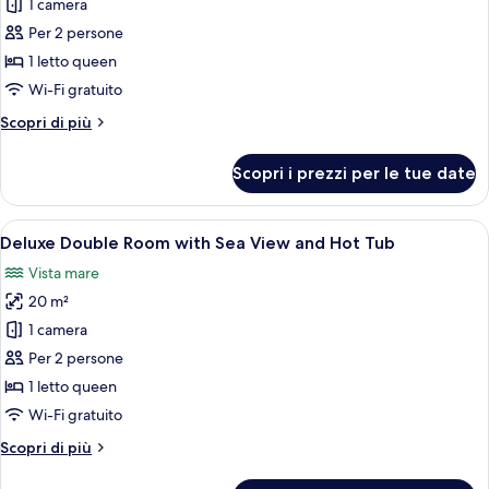
per
1 camera
Deluxe
Per 2 persone
Double
1 letto queen
Room
Wi-Fi gratuito
with
Altri
Scopri di più
Garden
dettagli
View
per
Scopri i prezzi per le tue date
and
Deluxe
Double
Hot
Room
Apri
Una camera d'albergo con un grande let
Tub
14
with
Deluxe Double Room with Sea View and Hot Tub
tutte
Garden
Vista mare
View
le
and
20 m²
foto
Hot
per
1 camera
Tub
Deluxe
Per 2 persone
Double
1 letto queen
Room
Wi-Fi gratuito
with
Altri
Scopri di più
Sea
dettagli
View
per