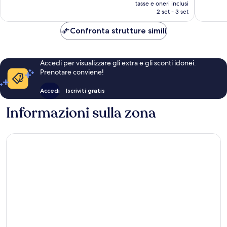
prezzo
282
tasse e oneri inclusi
recensio
attuale
2 set - 3 set
recensioni
è
159 €
Confronta strutture simili
Accedi per visualizzare gli extra e gli sconti idonei.
Prenotare conviene!
Accedi
Iscriviti gratis
Informazioni sulla zona