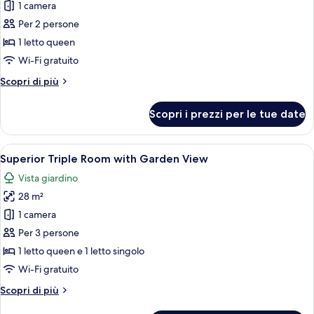
1 camera
foto
per
Per 2 persone
Superior
1 letto queen
Double
Wi-Fi gratuito
Room
Altri
Scopri di più
with
dettagli
Garden
per
Scopri i prezzi per le tue date
Superior
View
Double
Room
Apri
Una camera da letto moderna con un l
6
with
Superior Triple Room with Garden View
tutte
Garden
Vista giardino
View
le
28 m²
foto
per
1 camera
Superior
Per 3 persone
Triple
1 letto queen e 1 letto singolo
Room
Wi-Fi gratuito
with
Altri
Scopri di più
Garden
dettagli
View