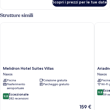
Scopri i prezzi per le tue date
and
Deluxe
Double
Hot
Room
Strutture simili
Tub
with
Sea
Melidron Hotel Suites Villas
Ariadne 
View
and
Hot
Tub
Melidron
Ariadne
Melidron Hotel Suites Villas
Ariadn
Hotel
Hotel
Naxos
Naxos
Suites
Naxos
Piscina
Colazione gratuita
Piscin
Villas
Trasferimento
Parcheggio gratuito
Wi-Fi 
Naxos
aeroportuale
9.8
Ecc
9,8
9.8
Eccezionale
su
59 r
9,8
su
282 recensioni
10,
10,
Eccezion
Il
159 €
Eccezionale,
59