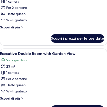
per
1 camera
Premium
Per 2 persone
Double
1 letto queen
Room
Wi-Fi gratuito
with
Altri
Scopri di più
Sea
dettagli
View
per
Scopri i prezzi per le tue date
Premium
Double
Room
Apri
Una camera da letto moderna con un le
11
with
Executive Double Room with Garden View
tutte
Sea
Vista giardino
View
le
23 m²
foto
per
1 camera
Executive
Per 2 persone
Double
1 letto queen
Room
Wi-Fi gratuito
with
Altri
Scopri di più
Garden
dettagli
View
per