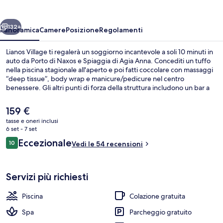
ietro
Avanti
132+
Panoramica
Camere
Posizione
Regolamenti
Lianos Village ti regalerà un soggiorno incantevole a soli 10 minuti in
auto da Porto di Naxos e Spiaggia di Agia Anna. Concediti un tuffo
nella piscina stagionale all'aperto e poi fatti coccolare con massaggi
“deep tissue”, body wrap e manicure/pedicure nel centro
benessere. Gli altri punti di forza della struttura includono un bar a
bordo piscina, uno snack bar e una terrazza. Le recensioni degli
ospiti lodano il personale gentile della struttura.
Il
159 €
prezzo
tasse e oneri inclusi
attuale
6 set - 7 set
Terrazza/patio
è
Recensioni
Eccezionale
10
Vedi le 54 recensioni
159 €
10 su 10
Servizi più richiesti
Piscina
Colazione gratuita
Spa
Parcheggio gratuito