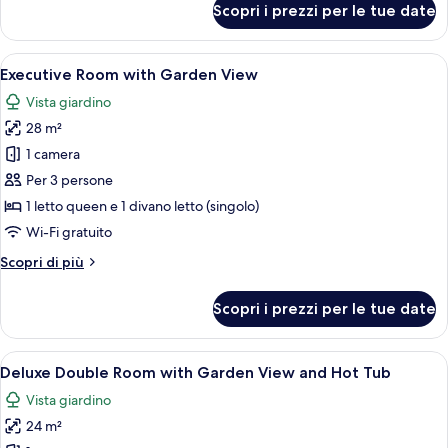
Scopri i prezzi per le tue date
Executive
Double
Room
Apri
Una camera da letto moderna con un di
13
with
Executive Room with Garden View
tutte
Garden
Vista giardino
View
le
28 m²
foto
per
1 camera
Executive
Per 3 persone
Room
1 letto queen e 1 divano letto (singolo)
with
Wi-Fi gratuito
Garden
Altri
Scopri di più
View
dettagli
per
Scopri i prezzi per le tue date
Executive
Room
with
Apri
Una camera da letto moderna con una t
10
Garden
Deluxe Double Room with Garden View and Hot Tub
tutte
View
Vista giardino
le
24 m²
foto