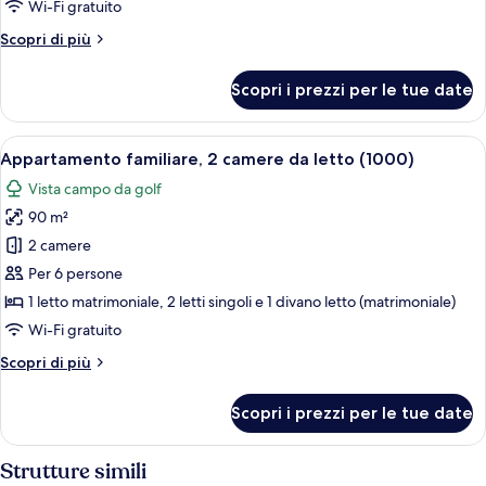
Wi-Fi gratuito
camere
Altri
Scopri di più
da
dettagli
letto
per
Scopri i prezzi per le tue date
(999)
Appartamento
panoramico,
4
Apri
Zona pranzo all'aperto con arredi bianch
13
camere
Appartamento familiare, 2 camere da letto (1000)
tutte
da
Vista campo da golf
letto
le
(999)
90 m²
foto
per
2 camere
Appartamento
Per 6 persone
familiare,
1 letto matrimoniale, 2 letti singoli e 1 divano letto (matrimoniale)
2
Wi-Fi gratuito
camere
Altri
Scopri di più
da
dettagli
letto
per
Scopri i prezzi per le tue date
(1000)
Appartamento
familiare,
2
Strutture simili
camere