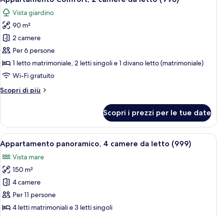
tutte
Vista giardino
le
90 m²
foto
per
2 camere
Appartamento
Per 6 persone
Comfort,
1 letto matrimoniale, 2 letti singoli e 1 divano letto (matrimoniale)
2
Wi-Fi gratuito
camere
Altri
Scopri di più
da
dettagli
letto
per
Scopri i prezzi per le tue date
(998)
Appartamento
Comfort,
2
Apri
Una terrazza sul tetto con tavolo e sed
26
camere
Appartamento panoramico, 4 camere da letto (999)
tutte
da
Vista mare
letto
le
(998)
150 m²
foto
per
4 camere
Appartamento
Per 11 persone
panoramico,
4 letti matrimoniali e 3 letti singoli
4