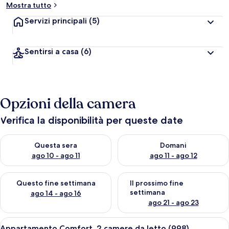
Mostra tutto
Servizi principali
(5)
Sentirsi a casa
(6)
Opzioni della camera
Verifica la disponibilità per queste date
Verifica la disponibilità per questa sera, ago 10 - ago 11
Verifica la disponibilità per d
Questa sera
Domani
ago 10 - ago 11
ago 11 - ago 12
Verifica la disponibilità per questo fine settimana, ago 14 - ag
Verifica la disponibilità per i
Questo fine settimana
Il prossimo fine
settimana
ago 14 - ago 16
ago 21 - ago 23
Apri
Un'area pranzo all'aperto coperta con t
19
Appartamento Comfort, 2 camere da letto (998)