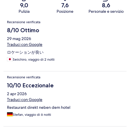
9,0
7,6
8,6
Pulizia
Posizione
Personale e servizio
Recensioni
Recensione verificata
8/10 Ottimo
29 mag 2026
Traduci con Google
ロケーションが良い
Seiichiro, viaggio di 2 notti
Recensione verificata
10/10 Eccezionale
2 apr 2026
Traduci con Google
Restaurant direkt neben dem hotel
Stefan, viaggio di 6 notti