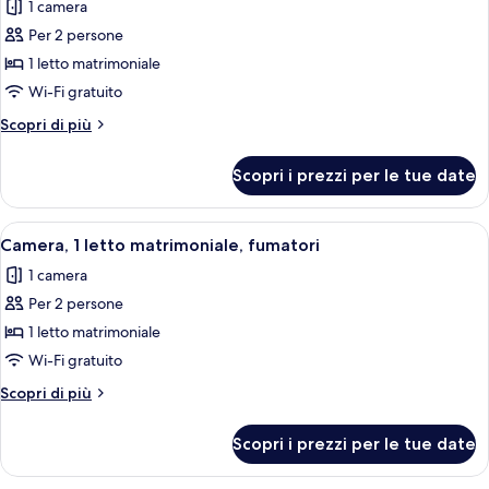
1 camera
fumatori
le
Per 2 persone
foto
per
1 letto matrimoniale
Camera,
Wi-Fi gratuito
1
Altri
Scopri di più
letto
dettagli
matrimoniale,
per
Scopri i prezzi per le tue date
Camera,
non
1
fumatori
letto
Apri
Una camera d'albergo con un letto, una
5
matrimoniale,
Camera, 1 letto matrimoniale, fumatori
tutte
non
1 camera
fumatori
le
Per 2 persone
foto
per
1 letto matrimoniale
Camera,
Wi-Fi gratuito
1
Altri
Scopri di più
letto
dettagli
matrimoniale,
per
Scopri i prezzi per le tue date
Camera,
fumatori
1