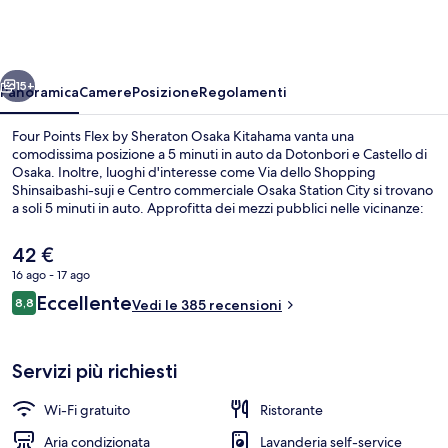
Flex
by
Sheraton
ietro
Avanti
Osaka
15+
Panoramica
Camere
Posizione
Regolamenti
Kitahama
Four Points Flex by Sheraton Osaka Kitahama vanta una
comodissima posizione a 5 minuti in auto da Dotonbori e Castello di
Osaka. Inoltre, luoghi d'interesse come Via dello Shopping
Shinsaibashi-suji e Centro commerciale Osaka Station City si trovano
a soli 5 minuti in auto. Approfitta dei mezzi pubblici nelle vicinanze:
Stazione di Sakaisuji-Hommachi è a 13 min e Stazione di Minami-
morimachi a 13 min a piedi.
Il
42 €
prezzo
16 ago - 17 ago
attuale
Recensioni
Eccellente
Esterni
8,8
è
Vedi le 385 recensioni
8,8 su 10
42 €
Servizi più richiesti
Wi-Fi gratuito
Ristorante
Aria condizionata
Lavanderia self-service