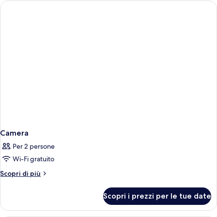
letto
matrimoniale,
fumatori
Camera
Per 2 persone
Wi-Fi gratuito
Altri
Scopri di più
dettagli
per
Scopri i prezzi per le tue date
Camera