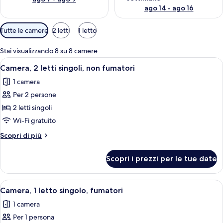
ago 14 - ago 16
Filtri
Tutte le camere
2 letti
1 letto
disponibili
per
Stai visualizzando 8 su 8 camere
le
Apri
Una camera d'albergo con due letti, un
5
Camera, 2 letti singoli, non fumatori
camere
tutte
1 camera
le
Per 2 persone
foto
per
2 letti singoli
Camera,
Wi-Fi gratuito
2
Altri
Scopri di più
letti
dettagli
singoli,
per
Scopri i prezzi per le tue date
Camera,
non
2
fumatori
letti
Apri
Una camera d'albergo con un letto, una 
5
singoli,
Camera, 1 letto singolo, fumatori
tutte
non
1 camera
fumatori
le
Per 1 persona
foto