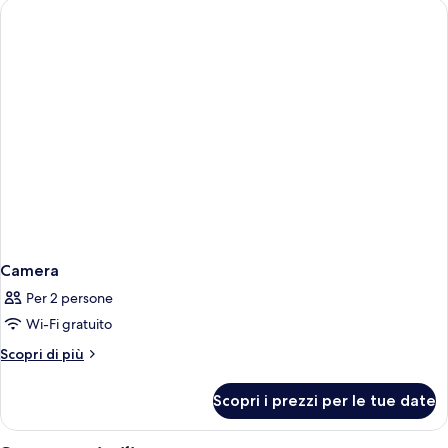
Camera
Per 2 persone
Wi-Fi gratuito
Altri
Scopri di più
dettagli
per
Scopri i prezzi per le tue date
Camera