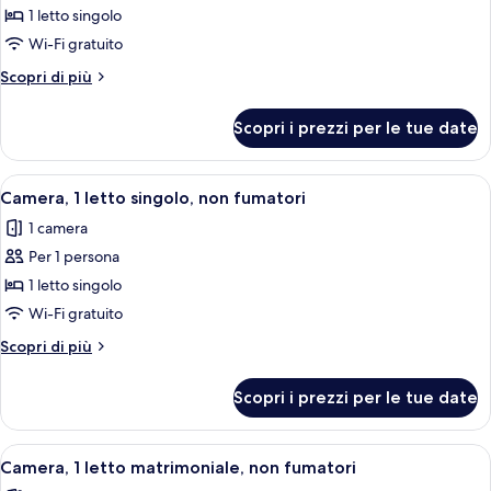
per
1 letto singolo
Camera,
Wi-Fi gratuito
1
Altri
Scopri di più
letto
dettagli
singolo,
per
Scopri i prezzi per le tue date
Camera,
fumatori
1
letto
Apri
Una camera d'albergo con un letto, una 
5
singolo,
Camera, 1 letto singolo, non fumatori
tutte
fumatori
1 camera
le
Per 1 persona
foto
per
1 letto singolo
Camera,
Wi-Fi gratuito
1
Altri
Scopri di più
letto
dettagli
singolo,
per
Scopri i prezzi per le tue date
Camera,
non
1
fumatori
letto
Apri
Una camera d'albergo con un letto, una
5
singolo,
Camera, 1 letto matrimoniale, non fumatori
tutte
non