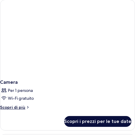
Camera
Per 1 persona
Wi-Fi gratuito
Altri
Scopri di più
dettagli
per
Scopri i prezzi per le tue date
Camera