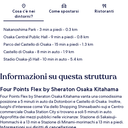
Mappa
Cosa c’è nei
Come spostarsi
Ristoranti
dintorni?
Nakanoshima Park
- 3 min a piedi
- 0.3 km
Osaka Central Public Hall
- 9 min a piedi
- 0.8 km
Parco del Castello di Osaka
- 15 min a piedi
- 1.3 km
Castello di Osaka
- 8 min in auto
- 1.9 km
Stadio Osaka-jō Hall
- 10 min in auto
- 5.4 km
Informazioni su questa struttura
Four Points Flex by Sheraton Osaka Kitahama
Four Points Flex by Sheraton Osaka Kitahama vanta una comodissima
posizione a 5 minuti in auto da Dotonbori e Castello di Osaka. Inoltre,
luoghi d'interesse come Via dello Shopping Shinsaibashi-suji e Centro
commerciale Osaka Station City si trovano a soli 5 minuti in auto.
Approfitta dei mezzi pubblici nelle vicinanze: Stazione di Sakaisuji-
Hommachi è a 13 min e Stazione di Minami-morimachi a 13 min a piedi.
Informazioni sui diritti di cancellazione