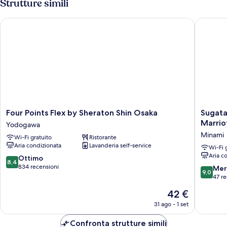
Strutture simili
Four Points Flex by Sheraton Shin Osaka
Sugata H
Four
Sugata
Four Points Flex by Sheraton Shin Osaka
Sugata
Points
Hotel
Marrio
Yodogawa
Flex
Osaka
Minami
Wi-Fi gratuito
Ristorante
by
Shinsaib
Aria condizionata
Lavanderia self-service
Sheraton
Series
Wi-Fi 
Aria c
Shin
By
8.4
Ottimo
8,4
Osaka
Marriott
su
834 recensioni
9.0
Mer
9,0
Yodogawa
Minami
10,
su
47 re
Ottimo,
10,
Il
42 €
834
Meravigl
prezzo
recensioni
47
31 ago - 1 set
attuale
recensio
è
Confronta strutture simili