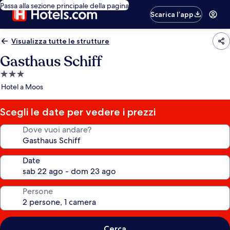
Passa alla sezione principale della pagina
Scarica l’app
Visualizza tutte le strutture
Gasthaus Schiff
Struttura
a
Hotel a Moos
3.0
stelle
Scegli le date per vedere i prezzi
Dove vuoi andare?
Date
Persone
Cerca