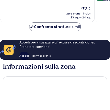
su
649 
10,
10,
Ottimo,
Il
92 €
Ottimo,
62
prezzo
649
tasse e oneri inclusi
recensioni
attuale
23 ago - 24 ago
recensio
è
92 €
Confronta strutture simili
Accedi per visualizzare gli extra e gli sconti idonei.
Prenotare conviene!
Accedi
Iscriviti gratis
Informazioni sulla zona