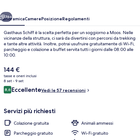
ietro
Avanti
76+
Panoramica
Camere
Posizione
Regolamenti
Gasthaus Schiff è la scelta perfetta per un soggiorno a Moos. Nelle
vicinanze della struttura, ci sarà da divertirsi con percorsi da trekking
e tante altre attività. Inoltre, potrai usufruire gratuitamente di Wi-Fi,
parcheggio e colazione a buffet servita tutti i giorni dalle 08:00 alle
10:00.
Il
144 €
prezzo
tasse e oneri inclusi
attuale
8 set - 9 set
Esterni
è
Recensioni
Eccellente
8,6
Vedi le 57 recensioni
144 €
8,6 su 10
Servizi più richiesti
Colazione gratuita
Animali ammessi
Parcheggio gratuito
Wi-Fi gratuito