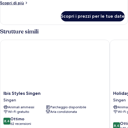
Altri
Scopri di più
dettagli
per
Scopri i prezzi per le tue date
Appartamento
familiare
Strutture simili
Ibis Styles Singen
Holiday 
Ibis
Holiday
Ibis Styles Singen
Holida
Styles
Inn
Singen
Singen
Singen
Express
Animali ammessi
Parcheggio disponibile
Anima
Singen
Singen
Wi-Fi gratuito
Aria condizionata
Wi-Fi 
by
IHG
8.4
Ottimo
8,4
8.4
Singen
Ott
su
62 recensioni
8,4