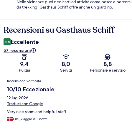
Nelle vicinanze puoi dedicarti ad attività come pesca e percorsi
da trekking. Gasthaus Schiff offre anche un giardino.
Recensioni su Gasthaus Schiff
Recensioni
Eccellente
8,6
57 recensioni
9,4
8,0
8,8
Pulizia
Servizi
Personale e servizio
Recensioni
Recensione verificata
10/10 Eccezionale
12 lug 2026
Traduci con Google
Very nice room and helpfull staff
Ole, viaggio di 1 notte