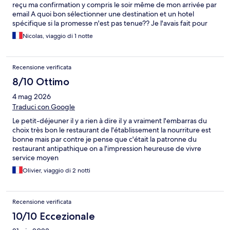
reçu ma confirmation y compris le soir même de mon arrivée par
email A quoi bon sélectionner une destination et un hotel
spécifique si la promesse n'est pas tenue?? Je l'avais fait pour
une grande occasion, un jour unique, pire que gâché!!!
Nicolas, viaggio di 1 notte
Confiance perdue, fiabilité de votre service ZERO! J'attends
votre réponse pour voir comment en tant que professionels
vous allez justifier ceci
Recensione verificata
8/10 Ottimo
4 mag 2026
Traduci con Google
Le petit-déjeuner il y a rien à dire il y a vraiment l'embarras du
choix très bon le restaurant de l'établissement la nourriture est
bonne mais par contre je pense que c'était la patronne du
restaurant antipathique on a l'impression heureuse de vivre
service moyen
Olivier, viaggio di 2 notti
Recensione verificata
10/10 Eccezionale