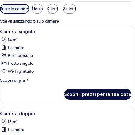
Filtri
Tutte le camere
1 letto
2 letti
3+ letti
disponibili
per
Stai visualizzando 5 su 5 camere
le
Apri
Una stanza piccola e funzionale con un 
4
Camera singola
camere
tutte
14 m²
le
1 camera
foto
per
Per 1 persona
Camera
1 letto singolo
singola
Wi-Fi gratuito
Altri
Scopri di più
dettagli
per
Scopri i prezzi per le tue date
Camera
singola
Apri
Una camera d'albergo con un letto, un
6
Camera doppia
tutte
18 m²
le
1 camera
foto