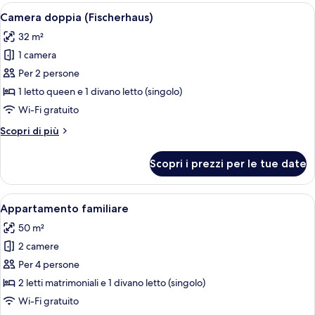
(Sabrina)
Apri
Una camera d'albergo con un letto, una
17
Camera doppia (Fischerhaus)
tutte
32 m²
le
1 camera
foto
per
Per 2 persone
Camera
1 letto queen e 1 divano letto (singolo)
doppia
Wi-Fi gratuito
(Fischerhaus)
Altri
Scopri di più
dettagli
per
Scopri i prezzi per le tue date
Camera
doppia
(Fischerhaus)
Apri
Una camera da letto con un letto di l
9
Appartamento familiare
tutte
50 m²
le
2 camere
foto
per
Per 4 persone
Appartamento
2 letti matrimoniali e 1 divano letto (singolo)
familiare
Wi-Fi gratuito