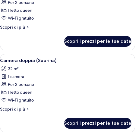
per
Per 2 persone
Camera
1 letto queen
doppia
Wi-Fi gratuito
Altri
Scopri di più
dettagli
per
Scopri i prezzi per le tue date
Camera
doppia
Apri
Camera d'albergo con un letto, una scr
10
Camera doppia (Sabrina)
tutte
32 m²
le
1 camera
foto
per
Per 2 persone
Camera
1 letto queen
doppia
Wi-Fi gratuito
(Sabrina)
Altri
Scopri di più
dettagli
per
Scopri i prezzi per le tue date
Camera
doppia