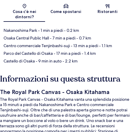
Mappa
Cosa c’è nei
Come spostarsi
Ristoranti
dintorni?
Nakanoshima Park
- 1 min a piedi
- 0.2 km
Osaka Central Public Hall
- 7 min a piedi
- 0.7 km
Centro commerciale Tenjinbashi-suji
- 13 min a piedi
- 1.1 km
Parco del Castello di Osaka
- 17 min a piedi
- 1.4 km
Castello di Osaka
- 9 min in auto
- 2.2 km
Informazioni su questa struttura
The Royal Park Canvas - Osaka Kitahama
The Royal Park Canvas - Osaka Kitahama vanta una splendida posizione
a 15 minuti a piedi da Nakanoshima Park e Centro commerciale
Tenjinbashi-suji. Oltre che di una palestra aperta giorno e notte potrai
usufruire anche di bar/caffetteria e di bar/lounge, perfetti per fermarsi
a mangiare un boccone al volo o bere un drink. Uno snack bar e una
terrazza sono gli altri punti di forza della struttura. Le recensioni
apprezzano la posizione comoda per i mezzi pubblici: Stazione di