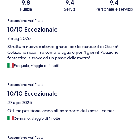
9,8
9,4
9,4
Pulizia
Servizi
Personale e servizio
Recensioni
Recensione verificata
10/10 Eccezionale
7 mag 2026
Struttura nuova e stanze grandi per lo standard di Osaka!
Colazione ricca, ma sempre uguale per 4 giorni! Posizione
fantastica, si trova ad un passo dalla metro!
Pasquale, viaggio di 4 notti
Recensione verificata
10/10 Eccezionale
27 ago 2025
Ottima posizione vicino all' aeroporto del kansai,.camer
Germano, viaggio di 1 notte
Recensione verificata