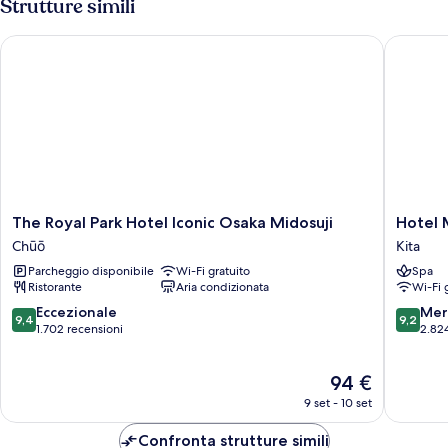
Strutture simili
fumatori
(Compact,
The Royal Park Hotel Iconic Osaka Midosuji
Hotel Mo
Shower
Only)
The
Hotel
The Royal Park Hotel Iconic Osaka Midosuji
Hotel 
Royal
Monter
Chūō
Kita
Park
Le
Parcheggio disponibile
Wi-Fi gratuito
Spa
Hotel
Frere
Ristorante
Aria condizionata
Wi-Fi 
Iconic
Osaka
Osaka
Kita
9.4
9.2
Eccezionale
Mer
9,4
9,2
Midosuji
su
su
1.702 recensioni
2.82
Chūō
10,
10,
Eccezionale,
Meravigl
Il
94 €
1.702
2.824
prezzo
recensioni
recensio
9 set - 10 set
attuale
è
Confronta strutture simili