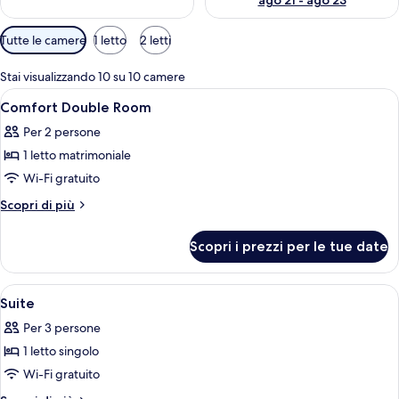
ago 21 - ago 23
Filtri
Tutte le camere
1 letto
2 letti
disponibili
per
Stai visualizzando 10 su 10 camere
le
Apri
Una cassaforte in camera, tende oscur
10
Comfort Double Room
camere
tutte
Per 2 persone
le
1 letto matrimoniale
foto
per
Wi-Fi gratuito
Comfort
Altri
Scopri di più
Double
dettagli
per
Room
Scopri i prezzi per le tue date
Comfort
Double
Room
Apri
Una cassaforte in camera, tende oscur
7
Suite
tutte
Per 3 persone
le
1 letto singolo
foto
per
Wi-Fi gratuito
Suite