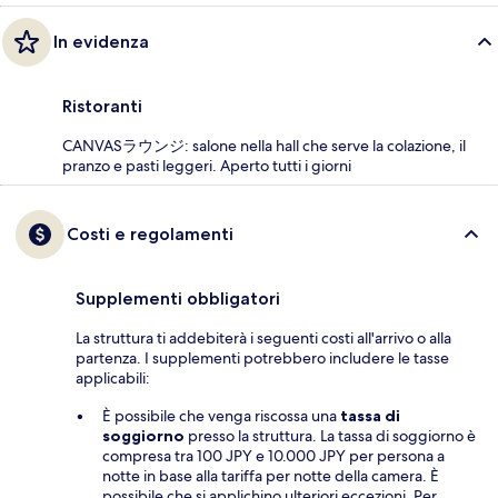
In evidenza
Ristoranti
CANVASラウンジ: salone nella hall che serve la colazione, il
pranzo e pasti leggeri. Aperto tutti i giorni
Costi e regolamenti
Supplementi obbligatori
La struttura ti addebiterà i seguenti costi all'arrivo o alla
partenza. I supplementi potrebbero includere le tasse
applicabili:
È possibile che venga riscossa una
tassa di
soggiorno
presso la struttura. La tassa di soggiorno è
compresa tra 100 JPY e 10.000 JPY per persona a
notte in base alla tariffa per notte della camera. È
possibile che si applichino ulteriori eccezioni. Per