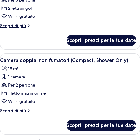
per
Per 5 persone
(3
Suite,
beds)
2 letti singoli
non
Wi-Fi gratuito
fumatori
Altri
Scopri di più
dettagli
per
Scopri i prezzi per le tue date
Suite,
non
fumatori
Apri
Camera d'albergo con un letto grande,
9
Camera doppia, non fumatori (Compact, Shower Only)
tutte
15 m²
le
1 camera
foto
per
Per 2 persone
Camera
1 letto matrimoniale
doppia,
Wi-Fi gratuito
non
Altri
Scopri di più
fumatori
dettagli
(Compact,
per
Scopri i prezzi per le tue date
Camera
Shower
doppia,
Only)
non