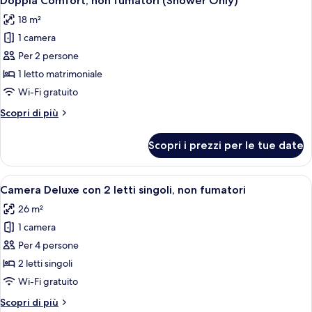
Doppia Comfort, non fumatori (Shower Only)
tutte
18 m²
le
1 camera
foto
per
Per 2 persone
Doppia
1 letto matrimoniale
Comfort,
Wi-Fi gratuito
non
Altri
Scopri di più
fumatori
dettagli
(Shower
per
Scopri i prezzi per le tue date
Doppia
Only)
Comfort,
non
Apri
Camera d'albergo con due letti, una scr
8
fumatori
Camera Deluxe con 2 letti singoli, non fumatori
tutte
(Shower
26 m²
Only)
le
1 camera
foto
per
Per 4 persone
Camera
2 letti singoli
Deluxe
Wi-Fi gratuito
con
Altri
Scopri di più
2