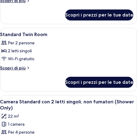
Altri
Scopri di più
dettagli
per
Scopri i prezzi per le tue date
Suite
Apri
Camera d'albergo con un letto, una pol
13
Standard Twin Room
tutte
Per 2 persone
le
2 letti singoli
foto
per
Wi-Fi gratuito
Standard
Altri
Scopri di più
Twin
dettagli
per
Room
Scopri i prezzi per le tue date
Standard
Twin
Room
Apri
Camera d'albergo con due letti, un tav
17
Camera Standard con 2 letti singoli, non fumatori (Shower
tutte
Only)
le
22 m²
foto
1 camera
per
Per 4 persone
Camera