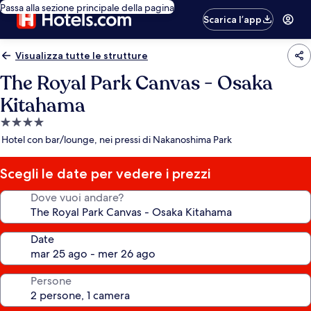
Passa alla sezione principale della pagina
Scarica l’app
Visualizza tutte le strutture
The Royal Park Canvas - Osaka
Kitahama
Struttura
a
Hotel con bar/lounge, nei pressi di Nakanoshima Park
4.0
stelle
Scegli le date per vedere i prezzi
Dove vuoi andare?
Date
Persone