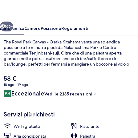
Park
Canvas
-
ietro
Avanti
Osaka
165+
Panoramica
Camere
Posizione
Regolamenti
Kitahama
The Royal Park Canvas - Osaka Kitahama vanta una splendida
posizione a 15 minuti a piedi da Nakanoshima Park e Centro
commerciale Tenjinbashi-suji. Oltre che di una palestra aperta
giorno e notte potrai usufruire anche di bar/caffetteria e di
bar/lounge, perfetti per fermarsi a mangiare un boccone al volo o
bere un drink. Uno snack bar e una terrazza sono gli altri punti di
forza della struttura. Le recensioni apprezzano la posizione comoda
Il
58 €
per i mezzi pubblici: Stazione di Minami-morimachi si trova a 12 min
prezzo
18 ago - 19 ago
e Stazione di Higobashi a 12 min.
attuale
Recensioni
Eccezionale
Esterni
9,4
è
Vedi le 2.135 recensioni
9,4 su 10
58 €
Servizi più richiesti
Wi-Fi gratuito
Ristorante
Aria condizionata
Palestra