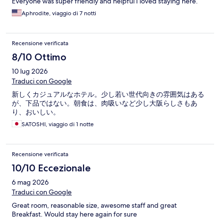
Everyone was super friendly and helpful I loved staying here.
Aphrodite, viaggio di 7 notti
Recensione verificata
8/10 Ottimo
10 lug 2026
Traduci con Google
新しくカジュアルなホテル。少し若い世代向きの雰囲気はある
が、下品ではない。朝食は、肉吸いなど少し大阪らしさもあ
り、おいしい。
SATOSHI, viaggio di 1 notte
Recensione verificata
10/10 Eccezionale
6 mag 2026
Traduci con Google
Great room, reasonable size, awesome staff and great
Breakfast. Would stay here again for sure