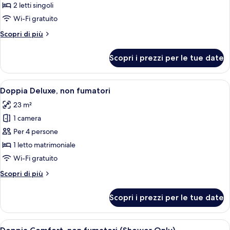
Standard
2 letti singoli
con
Wi-Fi gratuito
2
Altri
Scopri di più
letti
dettagli
singoli,
per
Scopri i prezzi per le tue date
Camera
non
Standard
fumatori
con
Apri
Una camera d'albergo con un letto gran
(Shower
8
2
Doppia Deluxe, non fumatori
tutte
letti
Only)
23 m²
singoli,
le
non
1 camera
foto
fumatori
per
Per 4 persone
(Shower
Doppia
Only)
1 letto matrimoniale
Deluxe,
Wi-Fi gratuito
non
Altri
Scopri di più
fumatori
dettagli
per
Scopri i prezzi per le tue date
Doppia
Deluxe,
non
Apri
Una moderna camera d'albergo con un 
12
fumatori