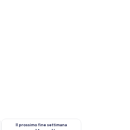
ne settimana, ago 7 - ago 9
Verifica la disponibilità per il prossimo fine settimana, ago 14 
Il prossimo fine settimana