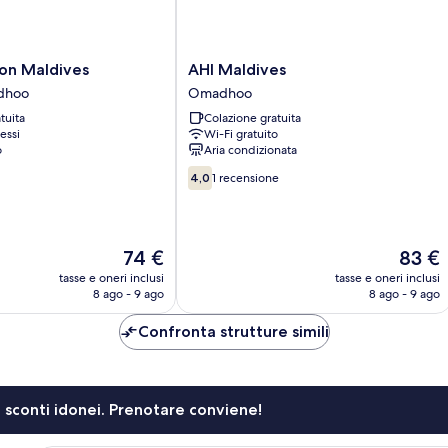
AHI
lion Maldives
AHI Maldives
Maldives
dhoo
Omadhoo
Omadhoo
tuita
Colazione gratuita
dhoo
essi
Wi-Fi gratuito
o
Aria condizionata
4.0
4,0
1 recensione
su
10,
1
recensione
Il
Il
74 €
83 €
prezzo
prezzo
tasse e oneri inclusi
tasse e oneri inclusi
attuale
attuale
8 ago - 9 ago
8 ago - 9 ago
è
è
74 €
83 €
Confronta strutture simili
li sconti idonei. Prenotare conviene!