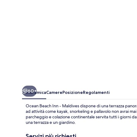
-
Maldives
60+
Panoramica
Camere
Posizione
Regolamenti
Ocean Beach Inn - Maldives dispone di una terrazza panor
ad attività come kayak, snorkeling e pallavolo non avrai mai
parcheggio e colazione continentale servita tutti i giorni da
una terrazza e un giardino.
Servizi più richiesti