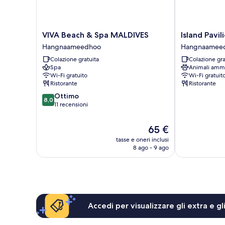
VIVA
Island
VIVA Beach & Spa MALDIVES
Island Pavi
Beach
Pavilion
Hangnaameedhoo
Hangnaamee
&
Maldives
Colazione gratuita
Colazione gra
Spa
Hangnaamee
Spa
Animali amm
MALDIVES
Wi-Fi gratuito
Wi-Fi gratuit
Hangnaameedhoo
Ristorante
Ristorante
8.0
Ottimo
8,0
su
11 recensioni
10,
Ottimo,
Il
65 €
11
prezzo
tasse e oneri inclusi
recensioni
attuale
8 ago - 9 ago
è
65 €
Accedi per visualizzare gli extra e g