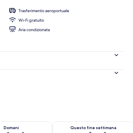
Trasferimento aeroportuale
Wi-Fi gratuito
Aria condizionata
 8
sponibilità per domani, ago 8 - ago 9
Verifica la disponibilità per questo fi
Domani
Questo fine settimana