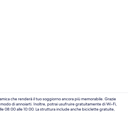
Dettaglio est
amica che renderà il tuo soggiorno ancora più memorabile. Grazie
 modo di annoiarti. Inoltre, potrai usufruire gratuitamente di Wi-Fi,
lle 08:00 alle 10:00. La struttura include anche biciclette gratuite,
5 camere, bia