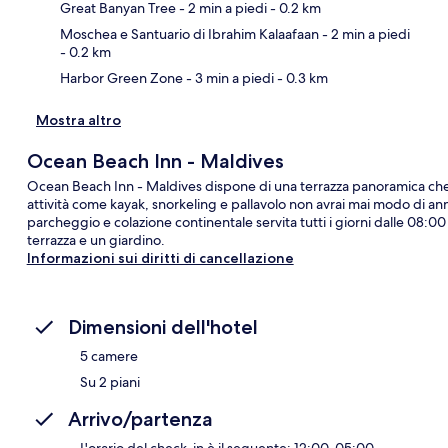
Great Banyan Tree
- 2 min a piedi
- 0.2 km
Moschea e Santuario di Ibrahim Kalaafaan
- 2 min a piedi
- 0.2 km
Ma
Harbor Green Zone
- 3 min a piedi
- 0.3 km
Mostra altro
Ocean Beach Inn - Maldives
Ocean Beach Inn - Maldives dispone di una terrazza panoramica che
attività come kayak, snorkeling e pallavolo non avrai mai modo di anno
parcheggio e colazione continentale servita tutti i giorni dalle 08:00 
terrazza e un giardino.
Informazioni sui diritti di cancellazione
Dimensioni dell'hotel
5 camere
Su 2 piani
Arrivo/partenza
L'orario del check-in è il seguente: 12:00-05:00