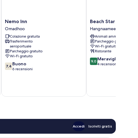
Nemo
Beach
Nemo Inn
Beach Star Maldives
Inn
Star
Omadhoo
Hangnaameedhoo
Omadhoo
Maldives
Colazione gratuita
Animali ammessi
Hangnaameedhoo
Trasferimento
Parcheggio gratuito
aeroportuale
Wi-Fi gratuito
Parcheggio gratuito
Ristorante
Wi-Fi gratuito
9.0
Meraviglioso
9,0
7.4
Buono
su
4 recensioni
7,4
su
6 recensioni
10,
10,
Meraviglioso,
Buono,
4
6
recensioni
recensioni
Accedi
Iscriviti gratis