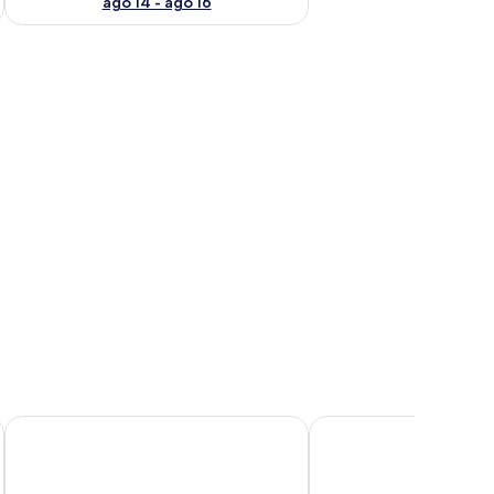
ago 14 - ago 16
ende.
 scrivania con una sedia, una ventola a soffitto e una finestra con tende.
Nemo Inn
Beach Star Maldives