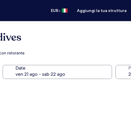
•
EUR
Aggiungi la tua struttura
dives
on ristorante
Date
P