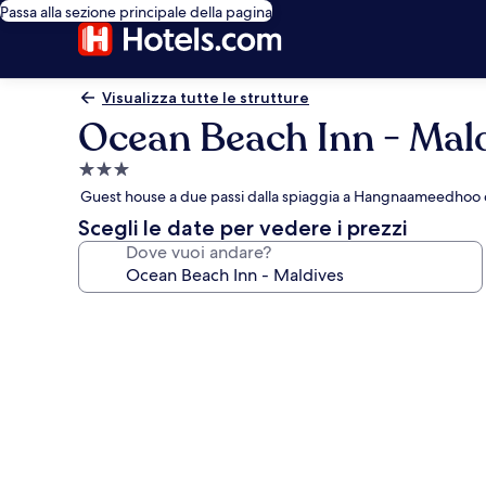
Passa alla sezione principale della pagina
Visualizza tutte le strutture
Ocean Beach Inn - Mal
Struttura
a
Guest house a due passi dalla spiaggia a Hangnaameedhoo c
3.0
Scegli le date per vedere i prezzi
stelle
Dove vuoi andare?
Galleria
fotografica
per
Ocean
Beach
Inn