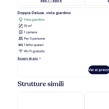
ago 7 - ago 8
Apri
Una camera d'albergo con un le
6
Doppia Deluxe, vista giardino
tutte
Vista giardino
le
15 m²
foto
per
1 camera
Doppia
Per 3 persone
Deluxe,
1 letto queen
vista
Wi-Fi gratuito
giardino
Altri
Scopri di più
dettagli
per
Vai ai prezz
Doppia
Deluxe,
vista
Strutture simili
giardino
VIVA Beach & Spa MALDIVES
Island Pavilio