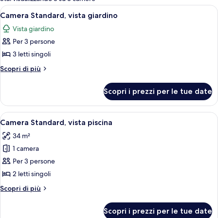
le
Apri
Una camera d'albergo con un letto, una 
9
Camera Standard, vista giardino
camere
tutte
Vista giardino
le
Per 3 persone
foto
per
3 letti singoli
Camera
Altri
Scopri di più
Standard,
dettagli
per
vista
Scopri i prezzi per le tue date
Camera
giardino
Standard,
vista
Apri
Un balcone con due poltrone e un tavo
9
giardino
Camera Standard, vista piscina
tutte
34 m²
le
1 camera
foto
per
Per 3 persone
Camera
2 letti singoli
Standard,
Altri
Scopri di più
vista
dettagli
piscina
per
Scopri i prezzi per le tue date
Camera