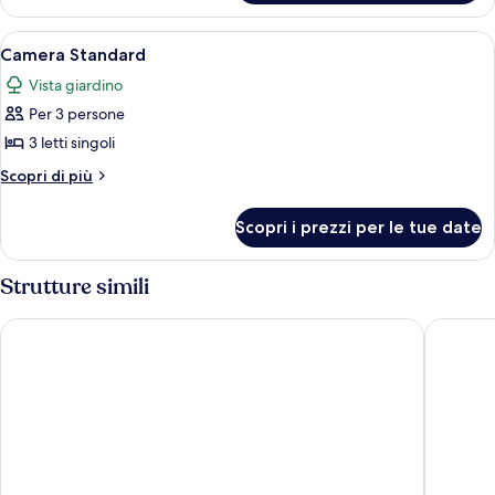
Standard,
vista
Apri
Camera d'albergo con due letti, una sc
9
piscina
Camera Standard
tutte
Vista giardino
le
Per 3 persone
foto
per
3 letti singoli
Camera
Altri
Scopri di più
Standard
dettagli
per
Scopri i prezzi per le tue date
Camera
Standard
Strutture simili
Amphoras Aqua Adults Friendly
Amphoras