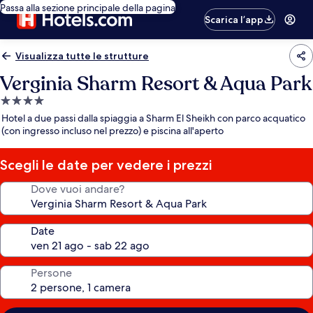
Passa alla sezione principale della pagina
Scarica l’app
Visualizza tutte le strutture
Verginia Sharm Resort & Aqua Park
Struttura
a
Hotel a due passi dalla spiaggia a Sharm El Sheikh con parco acquatico
4.0
(con ingresso incluso nel prezzo) e piscina all'aperto
stelle
Scegli le date per vedere i prezzi
Dove vuoi andare?
Date
Persone