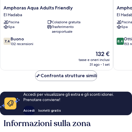
Amphoras
Amphor
Amphoras Aqua Adults Friendly
Amphor
Aqua
Blu
El Hadaba
El Hada
Adults
Ultra
Piscina
Colazione gratuita
Piscin
Friendly
All
Spa
Trasferimento
Spa
El
Inclusiv
aeroportuale
Hadaba
Adults
7.4
8.4
Buono
Only
Ott
7,4
8,4
su
su
132 recensioni
El
153 r
10,
10,
Hadaba
Il
132 €
Buono,
Ottimo,
prezzo
132
153
tasse e oneri inclusi
attuale
31 ago - 1 set
recensioni
recensio
è
132 €
Confronta strutture simili
Accedi per visualizzare gli extra e gli sconti idonei.
Prenotare conviene!
Accedi
Iscriviti gratis
Informazioni sulla zona