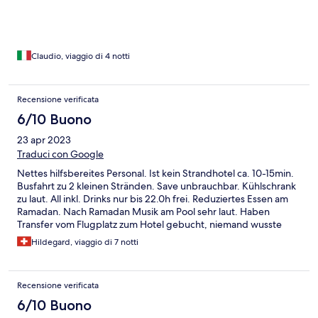
Claudio, viaggio di 4 notti
Recensione verificata
6/10 Buono
23 apr 2023
Traduci con Google
Nettes hilfsbereites Personal. Ist kein Strandhotel ca. 10-15min.
Busfahrt zu 2 kleinen Stränden. Save unbrauchbar. Kühlschrank
zu laut. All inkl. Drinks nur bis 22.0h frei. Reduziertes Essen am
Ramadan. Nach Ramadan Musik am Pool sehr laut. Haben
Transfer vom Flugplatz zum Hotel gebucht, niemand wusste
etwas davon, so haben wir es selber bezahlt.
Hildegard, viaggio di 7 notti
Recensione verificata
6/10 Buono