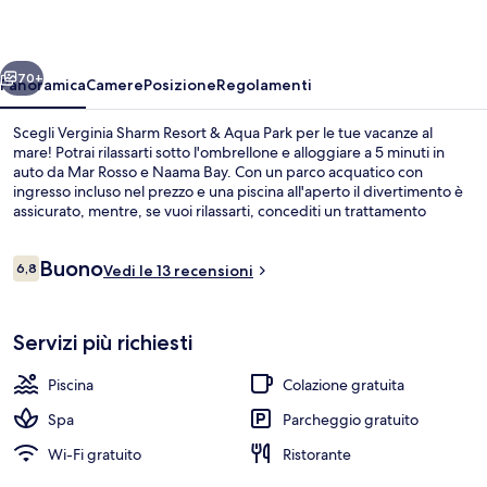
&
Aqua
ietro
Avanti
Park
70+
Panoramica
Camere
Posizione
Regolamenti
Scegli Verginia Sharm Resort & Aqua Park per le tue vacanze al
mare! Potrai rilassarti sotto l'ombrellone e alloggiare a 5 minuti in
auto da Mar Rosso e Naama Bay. Con un parco acquatico con
ingresso incluso nel prezzo e una piscina all'aperto il divertimento è
assicurato, mentre, se vuoi rilassarti, concediti un trattamento
benessere come massaggi con le pietre calde, trattamenti per il viso
e scrub corpo. Il bar/caffetteria in loco è ideale per uno spuntino,
Recensioni
Buono
mentre per concludere la serata non c'è niente di meglio del bar a
6,8
Vedi le 13 recensioni
6,8 su 10
bordo piscina. Gli altri punti di forza della struttura includono 2
bar/lounge, un centro fitness e una palestra.
Piscina all'aperto, ombrelloni da piscina
Servizi più richiesti
Piscina
Colazione gratuita
Spa
Parcheggio gratuito
Wi-Fi gratuito
Ristorante