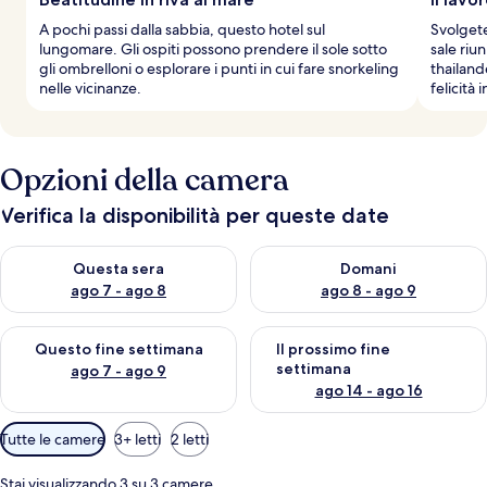
A pochi passi dalla sabbia, questo hotel sul
Svolgete
lungomare. Gli ospiti possono prendere il sole sotto
sale riu
gli ombrelloni o esplorare i punti in cui fare snorkeling
thailande
nelle vicinanze.
felicità 
Opzioni della camera
Verifica la disponibilità per queste date
Verifica la disponibilità per questa sera, ago 7 - ago 8
Verifica la disponibilità per d
Questa sera
Domani
ago 7 - ago 8
ago 8 - ago 9
Verifica la disponibilità per questo fine settimana, ago 7 - ago
Verifica la disponibilità per il
Questo fine settimana
Il prossimo fine
settimana
ago 7 - ago 9
ago 14 - ago 16
Filtri
Tutte le camere
3+ letti
2 letti
disponibili
per
Stai visualizzando 3 su 3 camere