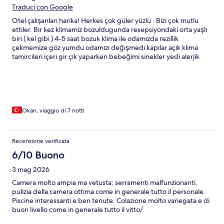
Traduci con Google
Otel çalışanları harika! Herkes çok güler yüzlü . Bizi çok mutlu
ettiler. Bir kez klimamiz bozuldugunda resepsiyondaki orta yaşlı
biri ( kel gibi ) 4-5 saat bozuk klima ile odamızda rezillik
çekmemize göz yumdu odamızı değişmedi kapılar açık klima
tamircileri içeri gir çık yaparken bebeğimi sinekler yedi alerjik
reaksiyon geçirdi hastanelim olduk. Sonra son gun bizi böcekler
yedi. Ertesi gün tekrar klima bozuldu kavga ettik! Odamızı
değiştiler sonunda. Otel havuzuna bebek kaka yaptı
söylememize rağmen temizlenmedi. Mısırlıların temizlik anlayışı
kötü. Ama odalar her gün temizleniyor. Çarsaflar her gün
değişiyor. Ama yerleri bizim gibi temiz silmediklerinden asla
Okan, viaggio di 7 notti
yeterli gelmiyor. Genede çöp vs kirlilik yok otel tesisi harika
güzel. ASANSÖR YOK bu devirde asansör nasıl olmaz bebek
arabasiyla merdivenlerden taşıdık her gün. Walid ,
Recensione verificata
francescooo(animatör) , aziz, muhammed ve butun garsonlar
6/10 Buono
barmenler ,lifeguardlar harika insanlar . Aşçılardan bir yumurta
pişiren suratsız. Temizlik personelleri de herkes güler yüzlü.
3 mag 2026
Otobüsle sahile götürüp getiriyorlar ücretsiz. Plaj güzeldi.
Yemeklere gelince, alışmak zaman aldı, ama aç kalmadık çeşit
Camera molto ampia ma vetusta; serramenti malfunzionanti,
var. Bazen de harika yemekler vardı. Bu fiyata bence otel iyiydi,
pulizia della camera ottima come in generale tutto il personale.
ama böcek ilacı alın.
Piscine interessanti e ben tenute. Colazione molto variegata e di
buon livello come in generale tutto il vitto/