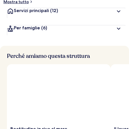
Mostra tutto
Servizi principali
(12)
Per famiglie
(6)
Perché amiamo questa struttura
Beatitudine in riva al mare
Il lavo