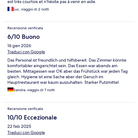
est très courtois et n’hésite pas à venir en aide.
Luc, viaggio di 2 notti
Recensione verificata
6/10 Buono
16 gen 2026
Traduci con Google
Das Personal ist freundlich und hilfsbereit. Das Zimmer könnte
komfortabler eingerichtet sein. Das Essen war abends am
besten. Mittagessen war OK aber das Frühstück war jeden Tag
gleich. Hygiene ist eine Sache aber der Geruch im
Hauptrestaurant war kaum auszuhalten. Starker Putzmittel
Geruch. Animation hätte auch besser sein können. Es gab leider
Sandra, viaggio di 7 notti
nur 2 mal Abends eine Animation für Erwachsene
Recensione verificata
10/10 Eccezionale
22 feb 2025
Traduci con Google