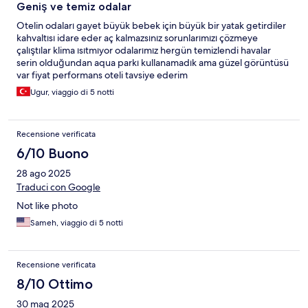
Geniş ve temiz odalar
Otelin odaları gayet büyük bebek için büyük bir yatak getirdiler
kahvaltısı idare eder aç kalmazsınız sorunlarımızı çözmeye
çalıştılar klima ısıtmıyor odalarımız hergün temizlendi havalar
serin olduğundan aqua parkı kullanamadık ama güzel görüntüsü
var fiyat performans oteli tavsiye ederim
Ugur, viaggio di 5 notti
Recensione verificata
6/10 Buono
28 ago 2025
Traduci con Google
Not like photo
Sameh, viaggio di 5 notti
Recensione verificata
8/10 Ottimo
30 mag 2025