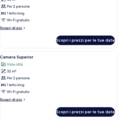
foto
per
Per 2 persone
Camera
1 letto king
Executive
Wi-Fi gratuito
Altri
Scopri di più
dettagli
per
Scopri i prezzi per le tue date
Camera
Executive
Apri
Camera Superior | Minibar (con alcuni 
14
Camera Superior
tutte
Vista città
le
32 m²
foto
per
Per 2 persone
Camera
1 letto king
Superior
Wi-Fi gratuito
Altri
Scopri di più
dettagli
per
Scopri i prezzi per le tue date
Camera