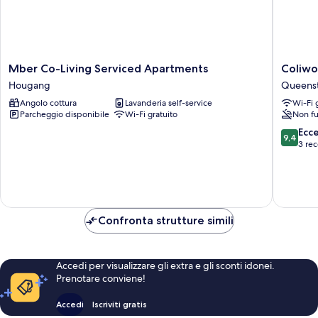
Mber
Coliwoo
Mber Co-Living Serviced Apartments
Coliwo
Co-
Hotel
Hougang
Queens
Living
Pasir
Angolo cottura
Lavanderia self-service
Wi-Fi 
Serviced
Panjang
Parcheggio disponibile
Wi-Fi gratuito
Non fu
Apartments
Queens
Hougang
9.4
Ecc
9,4
su
3 rec
10,
Eccezion
3
recensio
Confronta strutture simili
Accedi per visualizzare gli extra e gli sconti idonei.
Prenotare conviene!
Accedi
Iscriviti gratis