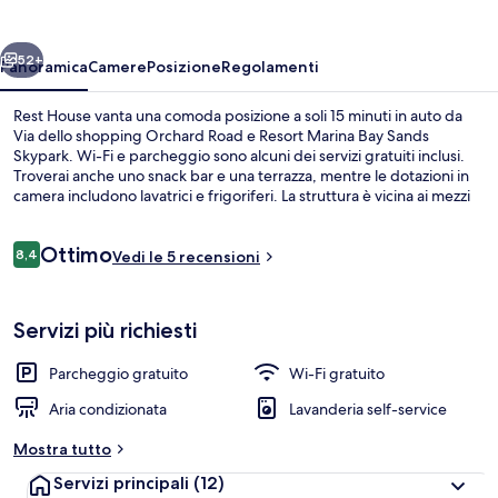
ietro
Avanti
52+
Panoramica
Camere
Posizione
Regolamenti
Rest House vanta una comoda posizione a soli 15 minuti in auto da
Via dello shopping Orchard Road e Resort Marina Bay Sands
Skypark. Wi-Fi e parcheggio sono alcuni dei servizi gratuiti inclusi.
Troverai anche uno snack bar e una terrazza, mentre le dotazioni in
camera includono lavatrici e frigoriferi. La struttura è vicina ai mezzi
pubblici: Stazione di Tavistock si trova a 10 min di distanza.
Recensioni
Ottimo
8,4
Vedi le 5 recensioni
8,4 su 10
Camera Premier | Area soggiorno | Smart
Servizi più richiesti
Parcheggio gratuito
Wi-Fi gratuito
Aria condizionata
Lavanderia self-service
Mostra tutto
Servizi principali
(12)