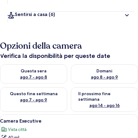
Sentirsi a casa
(6)
Opzioni della camera
Verifica la disponibilità per queste date
Verifica la disponibilità per questa sera, ago 7 - ago 8
Verifica la disponibilità per d
Questa sera
Domani
ago 7 - ago 8
ago 8 - ago 9
Verifica la disponibilità per questo fine settimana, ago 7 - ago
Verifica la disponibilità per il
Questo fine settimana
Il prossimo fine
settimana
ago 7 - ago 9
ago 14 - ago 16
Apri
Camera Executive | Minibar (con alcuni
16
Camera Executive
tutte
Vista città
le
40 m²