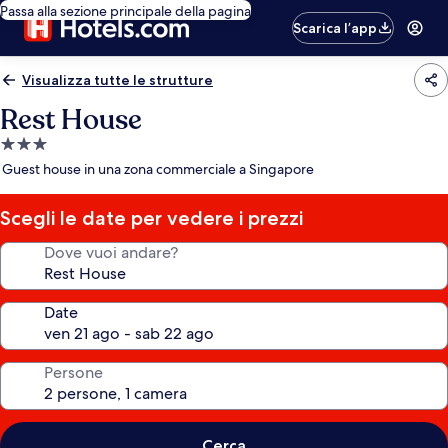
Passa alla sezione principale della pagina
Scarica l’app
Visualizza tutte le strutture
Rest House
Struttura
a
Guest house in una zona commerciale a Singapore
3.0
stelle
Scegli le date per vedere i prezzi
Dove vuoi andare?
Date
Persone
Cerca