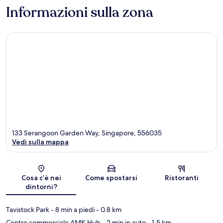
Informazioni sulla zona
133 Serangoon Garden Way, Singapore, 556035
Vedi sulla mappa
Mappa
Cosa c’è nei
Come spostarsi
Ristoranti
dintorni?
Tavistock Park
- 8 min a piedi
- 0.8 km
Centro commerciale AMK Hub
- 2 min in auto
- 1.5 km