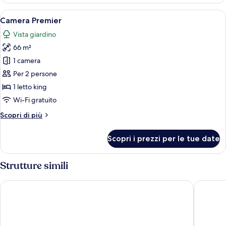
Superior
Apri
Camera Premier | Area soggiorno | Smart
19
Camera Premier
tutte
Vista giardino
le
66 m²
foto
per
1 camera
Camera
Per 2 persone
Premier
1 letto king
Wi-Fi gratuito
Altri
Scopri di più
dettagli
per
Scopri i prezzi per le tue date
Camera
Premier
Strutture simili
Mber Co-Living Serviced Apartments
Coliwoo 