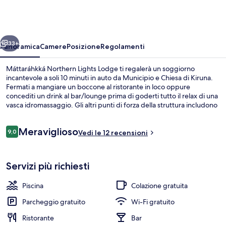
Lights
Lodge
ietro
Avanti
33+
Panoramica
Camere
Posizione
Regolamenti
Máttaráhkká Northern Lights Lodge ti regalerà un soggiorno
incantevole a soli 10 minuti in auto da Municipio e Chiesa di Kiruna.
Fermati a mangiare un boccone al ristorante in loco oppure
concediti un drink al bar/lounge prima di goderti tutto il relax di una
vasca idromassaggio. Gli altri punti di forza della struttura includono
una piscina all'aperto, una sauna e una terrazza.
Recensioni
Meraviglioso
9,0
Vedi le 12 recensioni
9,0 su 10
Facciata della struttura - sera/notte
Servizi più richiesti
Piscina
Colazione gratuita
Parcheggio gratuito
Wi-Fi gratuito
Ristorante
Bar