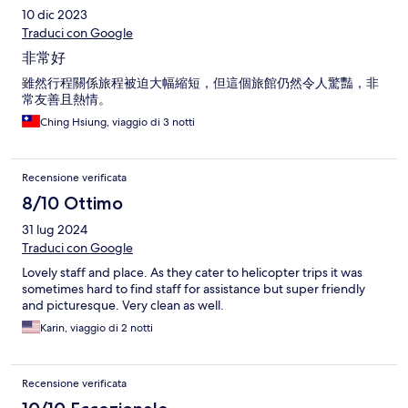
10 dic 2023
Traduci con Google
非常好
雖然行程關係旅程被迫大幅縮短，但這個旅館仍然令人驚豔，非
常友善且熱情。
Ching Hsiung, viaggio di 3 notti
Recensione verificata
8/10 Ottimo
31 lug 2024
Traduci con Google
Lovely staff and place. As they cater to helicopter trips it was
sometimes hard to find staff for assistance but super friendly
and picturesque. Very clean as well.
Karin, viaggio di 2 notti
Recensione verificata