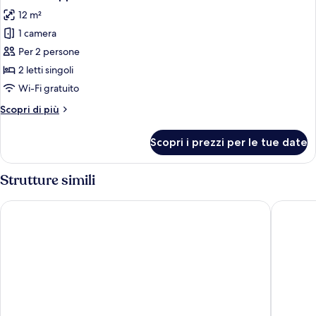
tutte
12 m²
le
1 camera
foto
per
Per 2 persone
Camera
2 letti singoli
doppia
Wi-Fi gratuito
Altri
Scopri di più
dettagli
per
Scopri i prezzi per le tue date
Camera
doppia
Strutture simili
Ice Hotel
Scandic 