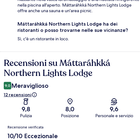
nella piscina all'aperto. Máttaráhkká Northern Lights Lodge
offre anche una sauna e un'area picnic.
Máttaráhkká Northern Lights Lodge ha dei
ristoranti o posso trovarne nelle sue vicinanze?
Sì, c'è un ristorante in loco.
Recensioni su Máttaráhkká
Recensioni
Northern Lights Lodge
Meraviglioso
9,0
12 recensioni
9,8
8,0
9,6
Pulizia
Posizione
Personale e servizio
Recensioni
Recensione verificata
10/10 Eccezionale