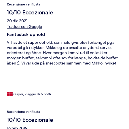
Recensione verificata
10/10 Eccezionale
20 dic 2021
Traduci con Google
Fantastisk ophold
Vi havde et super ophold, som heldigvis blev forlænget pga
vores bil gik i stykker. Mikko og de ansatte er yderst service
orienteret og åbne. Hver morgen kom vi ud til en lækker
morgen buffet, selvom vi ofte sov for længe, holdte de buffet
åben :). Vi var ude på snescooter sammen med Mikko, hvilket
var meget spændende og sjovt. Hyggede og spiste først i teltet
og fik en masse historier fortalt, hvorefter turen gik hen til et
bjerg, hvor vi igen så nordlyset. Vi var også ude på hundeslæde,
som var super sjovt og hyggeligt. Med mad ved at bål og en
natur man ikke kan beskrive. Hundene var meget søde og
klappe venlige. Vi fik set et vanvittig Nordlys show, som næsten
Kasper, viaggio di 5 notti
himlen var et stort fyrværkeri. HELT VILDT!!!!! Alle billederne er
taget med vores Iphones og mange af dem lige udenfor døren
ved Northern Lights Lodge, så ingen bil behøves for at kunne se
Recensione verificata
Nordlyset, hvis du bor her. Dette sted kan kun anbefales
10/10 Eccezionale
MEGET kraftigt at besøge. Vi kommer HELT sikkert tilbage til
Mikko og co., når muligheden igen byder sig :)
16 feb 2019