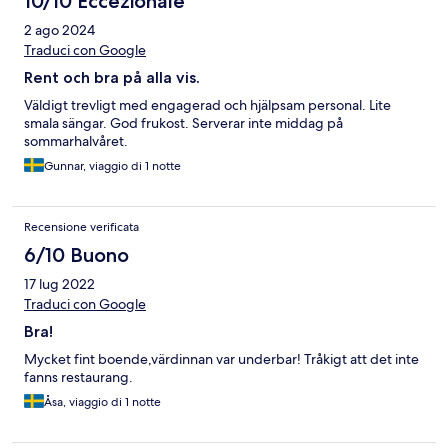
10/10 Eccezionale
2 ago 2024
Traduci con Google
Rent och bra på alla vis.
Väldigt trevligt med engagerad och hjälpsam personal. Lite
smala sängar. God frukost. Serverar inte middag på
sommarhalvåret.
Gunnar, viaggio di 1 notte
Recensione verificata
6/10 Buono
17 lug 2022
Traduci con Google
Bra!
Mycket fint boende,värdinnan var underbar! Tråkigt att det inte
fanns restaurang.
Åsa, viaggio di 1 notte