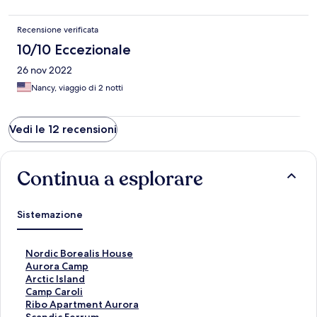
Recensione verificata
10/10 Eccezionale
26 nov 2022
Nancy, viaggio di 2 notti
Vedi le 12 recensioni
Continua a esplorare
Sistemazione
L
Nordic Borealis House
i
L
Aurora Camp
n
i
L
Arctic Island
k
n
i
L
Camp Caroli
c
k
n
i
L
Ribo Apartment Aurora
h
c
k
n
i
L
Scandic Ferrum