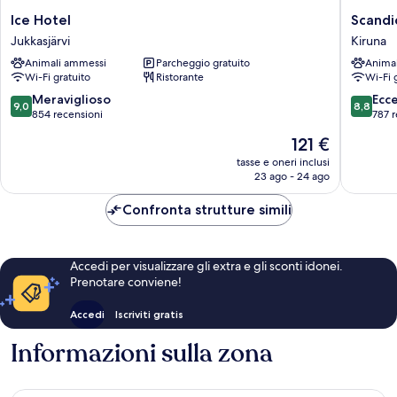
Ice
Scandic
Ice Hotel
Scandi
Hotel
Kiruna
Jukkasjärvi
Kiruna
Jukkasjärvi
Kiruna
Animali ammessi
Parcheggio gratuito
Anima
Wi-Fi gratuito
Ristorante
Wi-Fi 
9.0
8.8
Meraviglioso
Ecc
9,0
8,8
su
su
854 recensioni
787 r
10,
10,
Il
121 €
Meraviglioso,
Eccellen
prezzo
854
787
tasse e oneri inclusi
attuale
23 ago - 24 ago
recensioni
recensio
è
121 €
Confronta strutture simili
Accedi per visualizzare gli extra e gli sconti idonei.
Prenotare conviene!
Accedi
Iscriviti gratis
Informazioni sulla zona