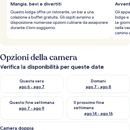
Mangia, bevi e divertiti
Avventu
Questo lodge offre un ristorante, un bar e una
Gli appa
colazione a buffet gratuita. Gli ospiti avranno a
lodge e l
disposizione numerose opzioni culinarie da assaporare
Le giorn
durante il loro soggiorno.
nella va
camino d
Opzioni della camera
Verifica la disponibilità per queste date
Verifica la disponibilità per questa sera, ago 6 - ago 7
Verifica la disponibilità per d
Questa sera
Domani
ago 6 - ago 7
ago 7 - ago 8
Verifica la disponibilità per questo fine settimana, ago 7 - ago
Verifica la disponibilità per il
Questo fine settimana
Il prossimo fine
settimana
ago 7 - ago 9
ago 14 - ago 16
Apri
Camera mansardata con scala in legno
3
Camera doppia