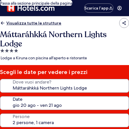
Passa alla sezione principale della pagina
Scarica l’app
Visualizza tutte le strutture
Máttaráhkká Northern Lights
Lodge
Struttura
a
Lodge a Kiruna con piscina all'aperto e ristorante
4.0
stelle
Scegli le date per vedere i prezzi
Dove vuoi andare?
Date
Persone