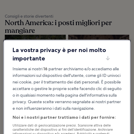
Consigli e storie divertenti
North America: i posti migliori per
mangiare
USA Hotel
12 Best
La vostra privacy è per noi molto
Restaurants: 9
Restaurants in
Hotels with
Universal Orlando
importante
Amazing Cuisine
When looking for the best
restaurants in Universal Orlando™,
The best hotel restaurants bring
you won’t have to stray far from
Insieme ai nostri
16
partner archiviamo e/o accediamo alle
unique moments to a trip and
the rides and attractions to grab
elevate a meal to a signature
yourself...
informazioni sul dispositivo dell'utente, come gli ID univoci
occasion. This is what we aimed to
achieve with...
nei cookie, per il trattamento dei dati personali. È possibile
accettare o gestire le proprie scelte facendo clic di seguito
9 Best Buffets in
10 Best Local
o in qualsiasi momento nella pagina dell'informativa sulla
Las Vegas
Dishes from
privacy. Queste scelte verranno segnalate ai nostri partner
Buffets in Las Vegas are a staple of
Boston
e non influenzeranno i dati sulla navigazione.
the local culture, offering
amazing, all-you-can-eat food
Boston’s best dishes often contain
options from vegetarian to thick
locally sourced seafood delights
Noi e i nostri partner trattiamo i dati per fornire:
steaks...
such as lobster, oysters, and clams.
But with its nickname of
"Beantown...
Utilizzare dati di geolocalizzazione precisi. Scansione attiva delle
caratteristiche del dispositivo ai fini dell’identificazione. Archiviare
informazioni su dispositivo e/o accedervi. Pubblicità e contenuti