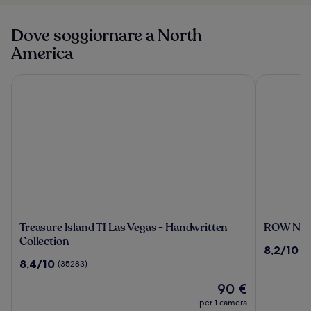
Dove soggiornare a North
America
Treasure Island TI Las Vegas - Handwritten Collection
ROW NYC
Treasure
ROW
Treasure Island TI Las Vegas - Handwritten
ROW NY
Island
NYC
Collection
8.2
8,2/10
(7
TI
su
8.4
8,4/10
(35283)
Las
10,
su
Vegas
Il
(771)
90 €
10,
-
prezzo
(35283)
per 1 camera
Handwritten