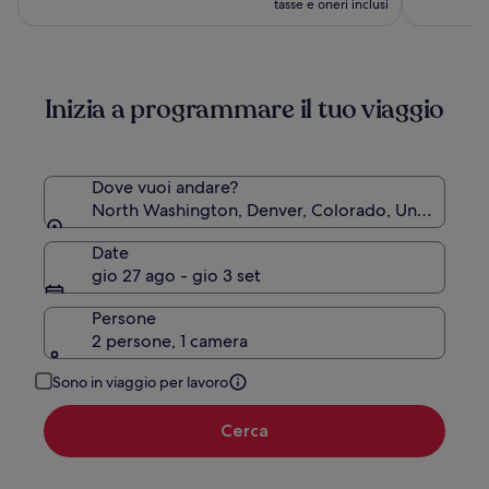
attuale
tasse e oneri inclusi
Collection
è
90 €
Inizia a programmare il tuo viaggio
Dove vuoi andare?
North Washington, Denver, Colorado, United Stat
Date
gio 27 ago - gio 3 set
Persone
2 persone, 1 camera
Sono in viaggio per lavoro
Cerca