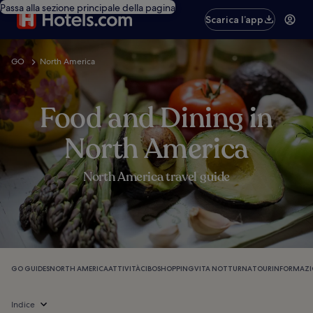
Passa alla sezione principale della pagina
Scarica l’app
GO
North America
Food and Dining in
North America
North America travel guide
GO GUIDES
NORTH AMERICA
ATTIVITÀ
CIBO
SHOPPING
VITA NOTTURNA
TOUR
INFORMAZI
Indice