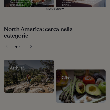
French to -- quite frankly-- the
eateries to food trucks to fine
strange and...
dining...
Mostra altro
North America: cerca nelle
categorie
Attività
Cibo