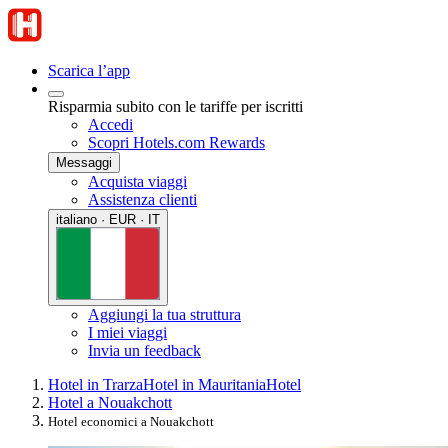
Scarica l’app
Risparmia subito con le tariffe per iscritti
Accedi
Scopri Hotels.com Rewards
Messaggi
Acquista viaggi
Assistenza clienti
italiano · EUR · IT
Aggiungi la tua struttura
I miei viaggi
Invia un feedback
Hotel in Trarza
Hotel in Mauritania
Hotel
Hotel a Nouakchott
Hotel economici a Nouakchott