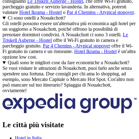
consigliamo
Le Triskell Auberge - Hostel
, che offre Wi-Fi gratuito,
parcheggio gratuito e servizio lavanderia. In alternativa, potresti
valutare
Hotel Ikrama - Hostel
o
Par 4 Chemins - Atypical stopover
.
Ci sono ostelli a Nouakchott?
Gli ostelli possono essere un'alternativa più economica agli hotel per
un soggiorno a Nouakchott, poiché offrono la possibilità di
prenotare dormitori condivisi. A Nouakchott ci sono 3 ostelli.
Le
Triskell Auberge - Hostel
offre il Wi-Fi gratuito in camera e
parcheggio gratuito.
Par 4 Chemins - Atypical stopover
offre il Wi-
Fi gratuito in camera e un ristorante.
Hotel Ikrama - Hostel
è un'altra
opzione low cost.
Quali sono le migliori cose da fare economiche a Nouakchott?
Se vuoi visitare le attrazioni di Nouakchott, puoi farlo anche senza
spendere una fortuna. Due consigli per chi ama lo shopping, ad
esempio, sono Mercato Capitale o Mercato Hot Spot. Cos'altro non
può mancare sul tuo itinerario? Spiaggia di Nouakchott,
ovviamente!
Le città più visitate
Hotel in Italia