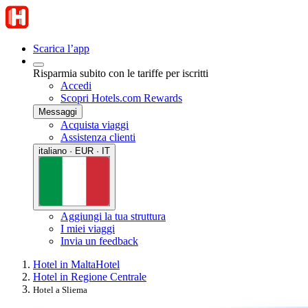
Scarica l’app
Risparmia subito con le tariffe per iscritti
Accedi
Scopri Hotels.com Rewards
Messaggi
Acquista viaggi
Assistenza clienti
italiano · EUR · IT
Aggiungi la tua struttura
I miei viaggi
Invia un feedback
Hotel in Malta
Hotel
Hotel in Regione Centrale
Hotel a Sliema