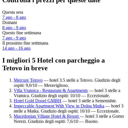
Controlla i prezzi per queste date
Questa sera
7 ago - 8 ago
Domani
8 ago - 9 ago
Questo fine settimana
7 ago - 9 ago
Il prossimo fine settimana
14 ago - 16 ago
I migliori 5 Hotel con parcheggio a
Tetovo in breve
Mercure Tetovo
— hotel 3.5 stelle a Tetovo. Giudizio degli
ospiti: 9,0/10 — Meraviglioso.
Villa Vratnica - Restaurant & Apartments
— hotel 3 stelle a
Vratnica. Giudizio degli ospiti: 10/10 — Eccezionale.
Hotel Gold Dooel GMBH
— hotel 3 stelle a Semenishte.
Impeccable Apartment With View in Dolna Matka
— hotel 3
stelle a Matka. Giudizio degli ospiti: 10/10 — Eccezionale.
Macedonian Village Hotel & Resort
— hotel 3 stelle a Gorno
Nerezi. Giudizio degli ospiti: 7,6/10 — Buono.