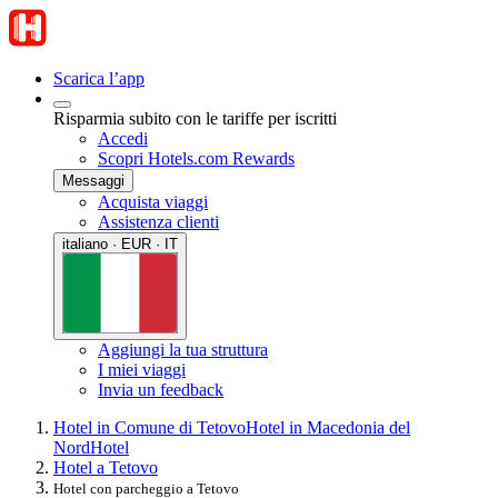
Scarica l’app
Risparmia subito con le tariffe per iscritti
Accedi
Scopri Hotels.com Rewards
Messaggi
Acquista viaggi
Assistenza clienti
italiano · EUR · IT
Aggiungi la tua struttura
I miei viaggi
Invia un feedback
Hotel in Comune di Tetovo
Hotel in Macedonia del
Nord
Hotel
Hotel a Tetovo
Hotel con parcheggio a Tetovo