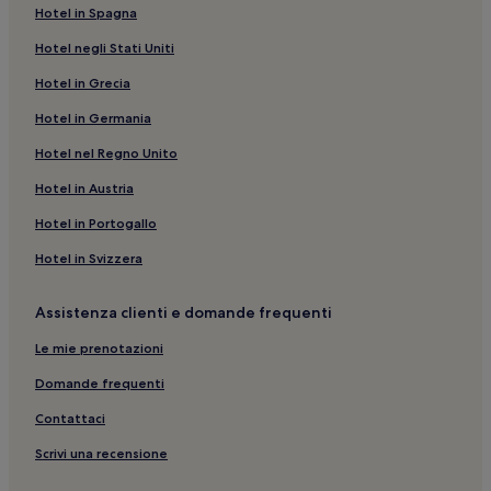
Hotel in Spagna
Dune di Sabbia di Tinfou: hotel nelle vicinanze
Hotel negli Stati Uniti
Bni Zoli: hotel
Hotel in Grecia
Zagora: hotel
Hotel in Germania
Zagora: Hotel con parcheggio
Ternata: hotel
Hotel nel Regno Unito
Zagora: Hotel con parcheggio
Hotel in Austria
Hotel in Portogallo
Hotel in Svizzera
Assistenza clienti e domande frequenti
Le mie prenotazioni
Domande frequenti
Contattaci
Scrivi una recensione