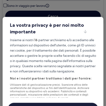
Sono in viaggio per lavoro
Cerca
La vostra privacy è per noi molto
importante
Cancellazione gratuita se cambi
programma
Insieme ai nostri
16
partner archiviamo e/o accediamo alle
informazioni sul dispositivo dell'utente, come gli ID univoci
nei cookie, per il trattamento dei dati personali. È possibile
Accumula vantaggi con ogni notte di
accettare o gestire le proprie scelte facendo clic di seguito
soggiorno
o in qualsiasi momento nella pagina dell'informativa sulla
privacy. Queste scelte verranno segnalate ai nostri partner
Risparmia di più con le tariffe per soli
e non influenzeranno i dati sulla navigazione.
iscritti
Noi e i nostri partner trattiamo i dati per fornire:
Utilizzare dati di geolocalizzazione precisi. Scansione attiva delle
caratteristiche del dispositivo ai fini dell’identificazione. Archiviare
Controlla i prezzi per queste date
informazioni su dispositivo e/o accedervi. Pubblicità e contenuti
personalizzati, misurazione delle prestazioni dei contenuti e degli
annunci, ricerche sul pubblico, sviluppo di servizi.
Questa sera
Domani
Elenco dei partner (fornitori)