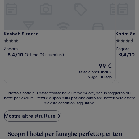
Kasbah Sirocco
Karim Saha
Kasbah Sirocco
Karim Sah
Struttura
Struttura
a
a
Zagora
Zagora
3.0
3.5
8.4
9.4
8,4/10
9,4/10
Ottimo
E
(19 recensioni)
su
su
stelle
stelle
Il
99 €
10,
10,
prezzo
Ottimo,
Eccezional
tasse e oneri inclusi
attuale
(19
(3
9 ago - 10 ago
è
recensioni)
recensioni
99 €
Prezzo
Prezzo a notte più basso trovato nelle ultime 24 ore, per un soggiorno di 1
notte per 2 adulti. Prezzi e disponibilità possono cambiare. Potrebbero essere
a
previste condizioni aggiuntive.
notte
più
basso
Mostra altre strutture
trovato
nelle
ultime
Scopri l’hotel per famiglie perfetto per te a
24