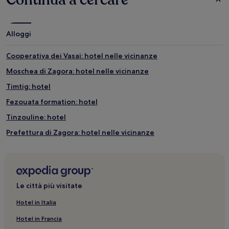
Alloggi
Cooperativa dei Vasai: hotel nelle vicinanze
Moschea di Zagora: hotel nelle vicinanze
Timtig: hotel
Fezouata formation: hotel
Tinzouline: hotel
Prefettura di Zagora: hotel nelle vicinanze
Zagora: Riad
Zagora: Hotel con piscina
Zagora: hotel
Le città più visitate
Zagora: hotel nelle vicinanze
Hotel in Italia
La Grande Mosquée Amzrou: hotel nelle vicinanze
Hotel in Francia
Dune di Tinfou: hotel nelle vicinanze