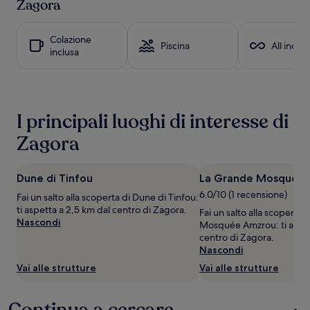
Zagora
ore,
per
un
Colazione
Piscina
All inclus
soggiorno
inclusa
di
1
notte
per
2
I principali luoghi di interesse di
adulti.
Prezzi
Zagora
e
disponibilità
possono
Dune di Tinfou
La Grande Mosquée
cambiare.
6.0/10 (1 recensione)
Potrebbero
Fai un salto alla scoperta di Dune di Tinfou:
essere
ti aspetta a 2,5 km dal centro di Zagora.
Fai un salto alla scoperta 
previste
Nascondi
Mosquée Amzrou: ti aspet
condizioni
centro di Zagora.
aggiuntive.
Nascondi
Vai alle strutture
Vai alle strutture
Continua a cercare