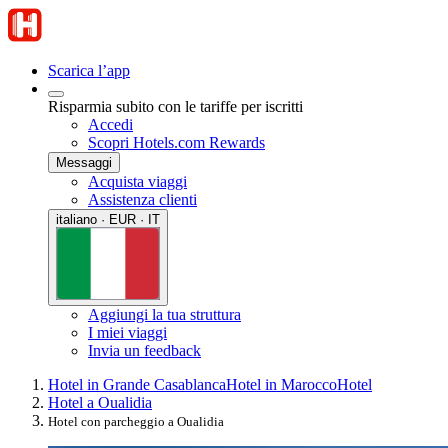
Scarica l’app
Risparmia subito con le tariffe per iscritti
Accedi
Scopri Hotels.com Rewards
Messaggi
Acquista viaggi
Assistenza clienti
italiano · EUR · IT
Aggiungi la tua struttura
I miei viaggi
Invia un feedback
Hotel in Grande Casablanca
Hotel in Marocco
Hotel
Hotel a Oualidia
Hotel con parcheggio a Oualidia