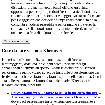
lussureggiante e offre un rifugio tranquillo lontano dalle
distrazioni urbane. I mercati locali offrono un'ottima
opportunità per scoprire prodotti freschi e articoli fatti a mano,
riflettendo le radici agricole del villaggio. Ait Ikkou è l'ideale
per i viaggiatori che desiderano impegnarsi nella vita della
comunità e godersi passeggiate panoramiche attraverso la
campagna. Gli alloggi sono tipicamente modesti, ma offrono
un'autentica fetta di cultura e calore locale.
Meno informazioni
Cose da fare vicino a Khemisset
Khemisset offre una deliziosa combinazione di foreste
lussureggianti, dolci colline e laghi sereni, perfetta per gli
appassionati di attività all'aperto. Goditi le escursioni su sentieri
panoramici, i picnic vicino ad acque tranquille o l'esplorazione dei
festival locali che celebrano il vibrante spirito della comunità. Con la
sua bellezza naturale e l'atmosfera amichevole, Khemisset è un
incantevole rifugio per tutti.
Parco Mountazah 3 Mars
Apertura in un’altra finestra
–
Trascorri una giornata rilassante nel Parco Mountazah 3 Mars,
dove puoi passeggiare tra la vegetazione lussureggiante e