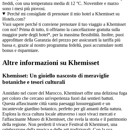
freddi, con una temperatura media di 12 °C. Novembre e marzo
sono i mesi più piovosi.
Perché mi consigliate di prenotare il mio hotel a Khemisset su
Hotels.com?
Vuoi sapere perché ti conviene prenotare il tuo viaggio a Khemisset
con noi? Prima di tutto, ti offriamo la cancellazione gratuita sulla
maggior parte degli hotel*, per la massima flessibilità. Inoltre, puoi
approfittare della Garanzia del prezzo per assicurarti la tariffa più
bassa e, grazie al nostro programma fedeltà, puoi accumulare notti
bonus e risparmiare.
Altre informazioni su Khemisset
Khemisset: Un gioiello nascosto di meraviglie
botaniche e tesori culturali
Annidato nel cuore del Marocco, Khemisset offre una deliziosa fuga
per coloro che cercano un'esperienza fuori dai sentieri battuti.
Questa affascinante città vanta paesaggi lussureggianti e un
incantevole giardino botanico, perfetto per gli amanti della natura.
Esplora la ricca cultura locale attraverso i suoi vivaci mercati e
l'affascinante Museo di Khemisset, che svela la storia e il patrimonio
della regione. Non perderti il vivace Festival di Khemisset, una
celebrazione della musica e delle arti tradizionali. Con la sua