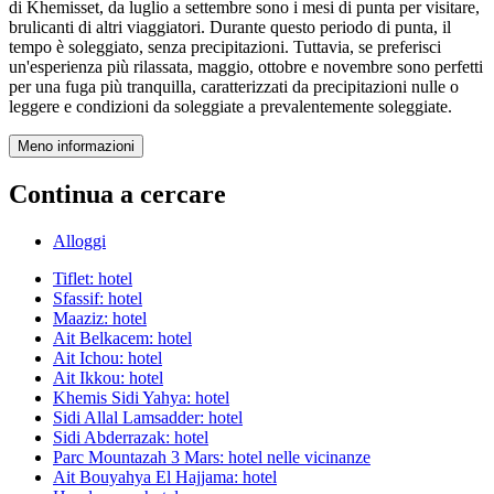
di Khemisset, da luglio a settembre sono i mesi di punta per visitare,
brulicanti di altri viaggiatori. Durante questo periodo di punta, il
tempo è soleggiato, senza precipitazioni. Tuttavia, se preferisci
un'esperienza più rilassata, maggio, ottobre e novembre sono perfetti
per una fuga più tranquilla, caratterizzati da precipitazioni nulle o
leggere e condizioni da soleggiate a prevalentemente soleggiate.
Meno informazioni
Continua a cercare
Alloggi
Tiflet: hotel
Sfassif: hotel
Maaziz: hotel
Ait Belkacem: hotel
Ait Ichou: hotel
Ait Ikkou: hotel
Khemis Sidi Yahya: hotel
Sidi Allal Lamsadder: hotel
Sidi Abderrazak: hotel
Parc Mountazah 3 Mars: hotel nelle vicinanze
Ait Bouyahya El Hajjama: hotel