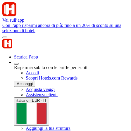
Vai sull’app
Con l’app risparmi ancora di più: fino a un 20% di sconto su una
selezione di hotel.
Scarica l’app
Risparmia subito con le tariffe per iscritti
Accedi
Scopri Hotels.com Rewards
Messaggi
Acquista viaggi
Assistenza clienti
italiano · EUR · IT
Aggiungi la tua struttura