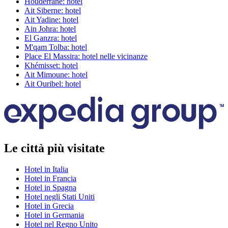
Houderrane: hotel
Ait Siberne: hotel
Ait Yadine: hotel
Ain Johra: hotel
El Ganzra: hotel
M'qam Tolba: hotel
Place El Massira: hotel nelle vicinanze
Khémisset: hotel
Ait Mimoune: hotel
Ait Ouribel: hotel
Le città più visitate
Hotel in Italia
Hotel in Francia
Hotel in Spagna
Hotel negli Stati Uniti
Hotel in Grecia
Hotel in Germania
Hotel nel Regno Unito