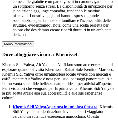
come culle gratuite e un parco giochi in comune, garantendo
un soggiorno senza stress. La disponibilità di un'opzione per
la colazione aggiunge comodità, rendendo le mattine
piacevoli. I nostri viaggiatori hanno espresso grande
soddisfazione per l'atmosfera familiare e l'accessibilità delle
strutture, evidenziando l'hotel come una scelta perfetta per
coloro che desiderano creare ricordi duraturi in un ambiente
delizioso.
Meno informazioni
Dove alloggiare vicino a Khemisset
Khemis Sidi Yahya, Ait Yadine e Ait Ikkou sono aree eccezionali da
esplorare quando si visita Khemisset, Rabat-Salé-Kénitra, Marocco.
Khemis Sidi Yahya offre un'atmosfera locale vivace con mercati e
caffè, mentre Ait Yadine è nota per i suoi paesaggi panoramici. Ait
Ikkou vanta splendide bellezze naturali ideali per attività all'aperto.
Per i visitatori che vengono per la prima volta, Khemis Sidi Yahya è
la più adatta grazie alla sua accessibilità e alle sue esperienze
culturali.
Khemis Sidi Yahya
Apertura in un’altra finestra
: Khemis
Sidi Yahya è una destinazione invitante per i viaggiatori che
cercano un'autentica esperienza marocchina. Questa