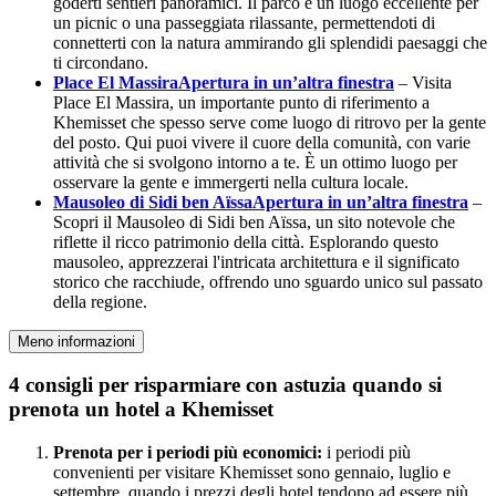
goderti sentieri panoramici. Il parco è un luogo eccellente per
un picnic o una passeggiata rilassante, permettendoti di
connetterti con la natura ammirando gli splendidi paesaggi che
ti circondano.
Place El Massira
Apertura in un’altra finestra
– Visita
Place El Massira, un importante punto di riferimento a
Khemisset che spesso serve come luogo di ritrovo per la gente
del posto. Qui puoi vivere il cuore della comunità, con varie
attività che si svolgono intorno a te. È un ottimo luogo per
osservare la gente e immergerti nella cultura locale.
Mausoleo di Sidi ben Aïssa
Apertura in un’altra finestra
–
Scopri il Mausoleo di Sidi ben Aïssa, un sito notevole che
riflette il ricco patrimonio della città. Esplorando questo
mausoleo, apprezzerai l'intricata architettura e il significato
storico che racchiude, offrendo uno sguardo unico sul passato
della regione.
Meno informazioni
4 consigli per risparmiare con astuzia quando si
prenota un hotel a Khemisset
Prenota per i periodi più economici:
i periodi più
convenienti per visitare Khemisset sono gennaio, luglio e
settembre, quando i prezzi degli hotel tendono ad essere più