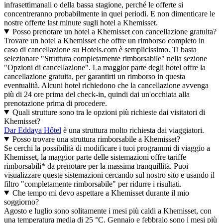
infrasettimanali o della bassa stagione, perché le offerte si
concentreranno probabilmente in quei periodi. E non dimenticare le
nostre offerte last minute sugli hotel a Khemisset.
Posso prenotare un hotel a Khemisset con cancellazione gratuita?
Trovare un hotel a Khemisset che offre un rimborso completo in
caso di cancellazione su Hotels.com è semplicissimo. Ti basta
selezionare "Struttura completamente rimborsabile" nella sezione
"Opzioni di cancellazione". La maggior parte degli hotel offre la
cancellazione gratuita, per garantirti un rimborso in questa
eventualità. Alcuni hotel richiedono che la cancellazione avvenga
più di 24 ore prima del check-in, quindi dai un'occhiata alla
prenotazione prima di procedere.
Quali strutture sono tra le opzioni più richieste dai visitatori di
Khemisset?
Dar Eddaya Hôtel
è una struttura molto richiesta dai viaggiatori.
Posso trovare una struttura rimborsabile a Khemisset?
Se cerchi la possibilità di modificare i tuoi programmi di viaggio a
Khemisset, la maggior parte delle sistemazioni offre tariffe
rimborsabili* da prenotare per la massima tranquillità. Puoi
visualizzare queste sistemazioni cercando sul nostro sito e usando il
filtro "completamente rimborsabile" per ridurre i risultati.
Che tempo mi devo aspettare a Khemisset durante il mio
soggiorno?
Agosto e luglio sono solitamente i mesi più caldi a Khemisset, con
una temperatura media di 25 °C. Gennaio e febbraio sono i mesi più