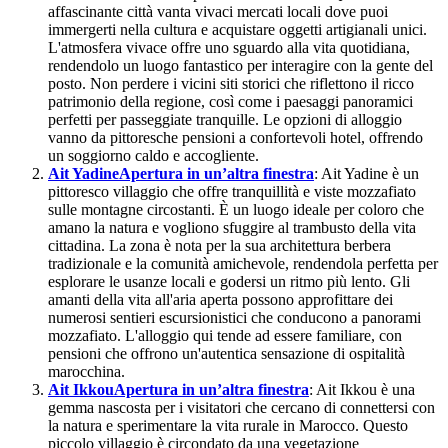
affascinante città vanta vivaci mercati locali dove puoi
immergerti nella cultura e acquistare oggetti artigianali unici.
L'atmosfera vivace offre uno sguardo alla vita quotidiana,
rendendolo un luogo fantastico per interagire con la gente del
posto. Non perdere i vicini siti storici che riflettono il ricco
patrimonio della regione, così come i paesaggi panoramici
perfetti per passeggiate tranquille. Le opzioni di alloggio
vanno da pittoresche pensioni a confortevoli hotel, offrendo
un soggiorno caldo e accogliente.
Ait Yadine
Apertura in un’altra finestra
: Ait Yadine è un
pittoresco villaggio che offre tranquillità e viste mozzafiato
sulle montagne circostanti. È un luogo ideale per coloro che
amano la natura e vogliono sfuggire al trambusto della vita
cittadina. La zona è nota per la sua architettura berbera
tradizionale e la comunità amichevole, rendendola perfetta per
esplorare le usanze locali e godersi un ritmo più lento. Gli
amanti della vita all'aria aperta possono approfittare dei
numerosi sentieri escursionistici che conducono a panorami
mozzafiato. L'alloggio qui tende ad essere familiare, con
pensioni che offrono un'autentica sensazione di ospitalità
marocchina.
Ait Ikkou
Apertura in un’altra finestra
: Ait Ikkou è una
gemma nascosta per i visitatori che cercano di connettersi con
la natura e sperimentare la vita rurale in Marocco. Questo
piccolo villaggio è circondato da una vegetazione