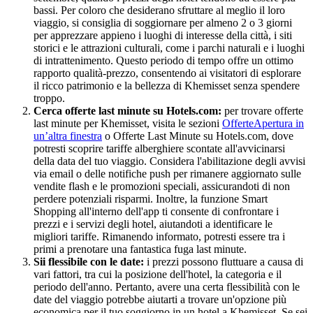
bassi. Per coloro che desiderano sfruttare al meglio il loro
viaggio, si consiglia di soggiornare per almeno 2 o 3 giorni
per apprezzare appieno i luoghi di interesse della città, i siti
storici e le attrazioni culturali, come i parchi naturali e i luoghi
di intrattenimento. Questo periodo di tempo offre un ottimo
rapporto qualità-prezzo, consentendo ai visitatori di esplorare
il ricco patrimonio e la bellezza di Khemisset senza spendere
troppo.
Cerca offerte last minute su Hotels.com:
per trovare offerte
last minute per Khemisset, visita le sezioni
Offerte
Apertura in
un’altra finestra
o Offerte Last Minute su Hotels.com, dove
potresti scoprire tariffe alberghiere scontate all'avvicinarsi
della data del tuo viaggio. Considera l'abilitazione degli avvisi
via email o delle notifiche push per rimanere aggiornato sulle
vendite flash e le promozioni speciali, assicurandoti di non
perdere potenziali risparmi. Inoltre, la funzione Smart
Shopping all'interno dell'app ti consente di confrontare i
prezzi e i servizi degli hotel, aiutandoti a identificare le
migliori tariffe. Rimanendo informato, potresti essere tra i
primi a prenotare una fantastica fuga last minute.
Sii flessibile con le date:
i prezzi possono fluttuare a causa di
vari fattori, tra cui la posizione dell'hotel, la categoria e il
periodo dell'anno. Pertanto, avere una certa flessibilità con le
date del viaggio potrebbe aiutarti a trovare un'opzione più
economica per il tuo soggiorno in un hotel a Khemisset. Se sei