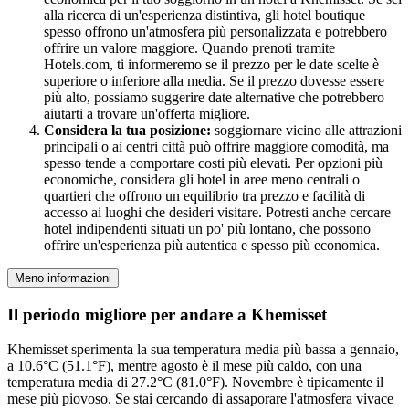
alla ricerca di un'esperienza distintiva, gli hotel boutique
spesso offrono un'atmosfera più personalizzata e potrebbero
offrire un valore maggiore. Quando prenoti tramite
Hotels.com, ti informeremo se il prezzo per le date scelte è
superiore o inferiore alla media. Se il prezzo dovesse essere
più alto, possiamo suggerire date alternative che potrebbero
aiutarti a trovare un'offerta migliore.
Considera la tua posizione:
soggiornare vicino alle attrazioni
principali o ai centri città può offrire maggiore comodità, ma
spesso tende a comportare costi più elevati. Per opzioni più
economiche, considera gli hotel in aree meno centrali o
quartieri che offrono un equilibrio tra prezzo e facilità di
accesso ai luoghi che desideri visitare. Potresti anche cercare
hotel indipendenti situati un po' più lontano, che possono
offrire un'esperienza più autentica e spesso più economica.
Meno informazioni
Il periodo migliore per andare a Khemisset
Khemisset sperimenta la sua temperatura media più bassa a gennaio,
a 10.6°C (51.1°F), mentre agosto è il mese più caldo, con una
temperatura media di 27.2°C (81.0°F). Novembre è tipicamente il
mese più piovoso. Se stai cercando di assaporare l'atmosfera vivace