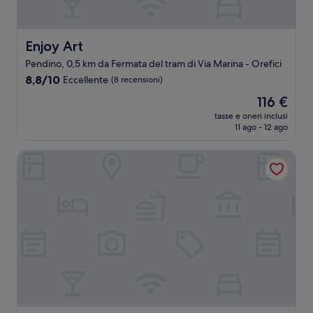
Enjoy Art
Enjoy Art
Pendino, 0,5 km da Fermata del tram di Via Marina - Orefici
8.8
8,8/10
Eccellente
(8 recensioni)
su
Il
116 €
10,
prezzo
Eccellente,
tasse e oneri inclusi
attuale
11 ago - 12 ago
(8
è
recensioni)
116 €
Be Italian Flat Piazza Bovio 22