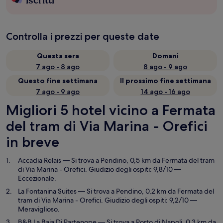
iscritti
Controlla i prezzi per queste date
Questa sera
Domani
7 ago - 8 ago
8 ago - 9 ago
Questo fine settimana
Il prossimo fine settimana
7 ago - 9 ago
14 ago - 16 ago
Migliori 5 hotel vicino a Fermata
del tram di Via Marina - Orefici
in breve
Accadia Relais
— Si trova a Pendino, 0,5 km da Fermata del tram
di Via Marina - Orefici. Giudizio degli ospiti: 9,8/10 —
Eccezionale.
La Fontanina Suites
— Si trova a Pendino, 0,2 km da Fermata del
tram di Via Marina - Orefici. Giudizio degli ospiti: 9,2/10 —
Meraviglioso.
B&B La Baia Di Partenope
— Si trova a Porto di Napoli, 0,3 km da