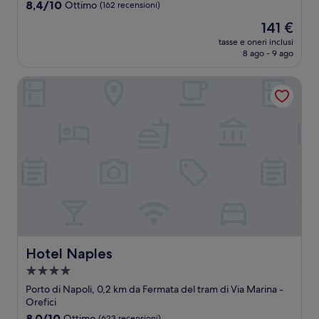
stelle
8.4
8,4/10
Ottimo
(162 recensioni)
su
Il
141 €
10,
prezzo
Ottimo,
tasse e oneri inclusi
attuale
8 ago - 9 ago
(162
è
recensioni)
141 €
Hotel Naples
Hotel Naples
Hotel Naples
Struttura
a
Porto di Napoli, 0,2 km da Fermata del tram di Via Marina -
4.0
Orefici
stelle
8.0
8,0/10
Ottimo
(623 recensioni)