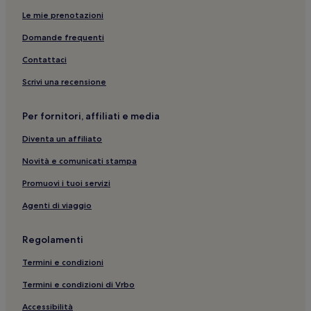
Decumani: Appartamenti
Le mie prenotazioni
Mercato di Pignasecca: Hotel con animali ammessi nelle
Domande frequenti
vicinanze
Contattaci
Campania: Hotel con palestra
Scrivi una recensione
Napoli: Hotel con piscina
Via San Gregorio Armeno: Hotel con animali ammessi nelle
Per fornitori, affiliati e media
vicinanze
Diventa un affiliato
Via Toledo: Hotel con parcheggio nelle vicinanze
Via San Gregorio Armeno: hotel a 3 stelle
Novità e comunicati stampa
Decumani: Hotel con palestra
Promuovi i tuoi servizi
Via Toledo: Hotel con animali ammessi nelle vicinanze
Agenti di viaggio
Napoli: Boutique hotel
Regolamenti
Mercato di Pignasecca: Guest house
Termini e condizioni
Mercato di Pignasecca: Hotel con parcheggio nelle
vicinanze
Termini e condizioni di Vrbo
Stazione metro di Piazza Garibaldi: hotel nelle vicinanze
Accessibilità