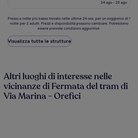
attuale
24 ago - 25 ago
(792
è
recensioni)
1031 €
Prezzo
Prezzo a notte più basso trovato nelle ultime 24 ore, per un soggiorno di 1
notte per 2 adulti. Prezzi e disponibilità possono cambiare. Potrebbero
a
essere previste condizioni aggiuntive.
notte
più
basso
Visualizza tutte le strutture
trovato
nelle
ultime
24
ore,
Altri luoghi di interesse nelle
per
un
vicinanze di Fermata del tram di
soggiorno
di
Via Marina - Orefici
1
notte
per
2
adulti.
Prezzi
e
disponibilità