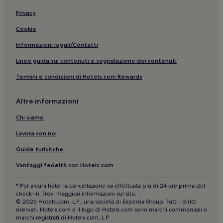
Centro storico: hotel
Privacy
Mercato di Pignasecca: B&B
Cookie
Napoli: Hotel sulla spiaggia
Informazioni legali/Contatti
Napoli: Hotel per famiglie
Linee guida sui contenuti e segnalazione dei contenuti
Napoli: Hotel economici
Termini e condizioni di Hotels.com Rewards
Via San Gregorio Armeno: Resort e hotel con spa nelle
vicinanze
Altre informazioni
Napoli: hotel a 3 stelle
Chi siamo
Napoli: Hotel con sorgente termale
Lavora con noi
Corso Umberto I: hotel nelle vicinanze
Via San Gregorio Armeno: hotel a 4 stelle
Guide turistiche
Via Toledo: Hotel per famiglie nelle vicinanze
Vantaggi fedeltà con Hotels.com
Campania: Ville
* Per alcuni hotel la cancellazione va effettuata più di 24 ore prima del
check-in. Trovi maggiori informazioni sul sito.
Napoli: hotel a 2 stelle
© 2026 Hotels.com, L.P., una società di Expedia Group. Tutti i diritti
Decumani: Resort e hotel con spa
riservati. Hotels.com e il logo di Hotels.com sono marchi commerciali o
marchi registrati di Hotels.com, L.P.