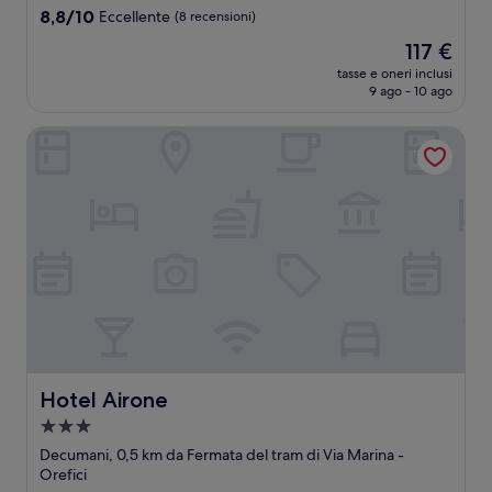
8.8
8,8/10
Eccellente
(8 recensioni)
su
Il
117 €
10,
prezzo
Eccellente,
tasse e oneri inclusi
attuale
9 ago - 10 ago
(8
è
recensioni)
117 €
Hotel Airone
Hotel Airone
Hotel Airone
Struttura
a
Decumani, 0,5 km da Fermata del tram di Via Marina -
3.0
Orefici