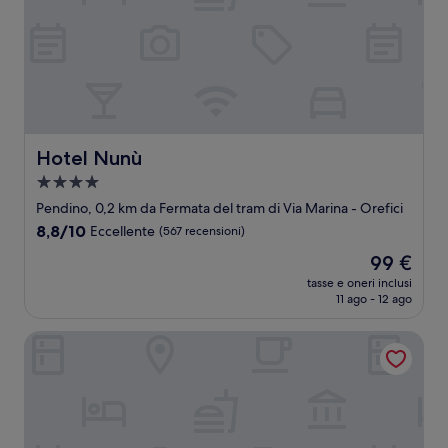
Hotel Nunù
Hotel Nunù
Struttura
a
Pendino, 0,2 km da Fermata del tram di Via Marina - Orefici
4.0
8.8
8,8/10
Eccellente
(567 recensioni)
stelle
su
Il
99 €
10,
prezzo
Eccellente,
tasse e oneri inclusi
attuale
11 ago - 12 ago
(567
è
recensioni)
99 €
Be Italian Flat Sanfelice