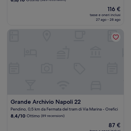
su
Il
116 €
10,
prezzo
Ottimo,
tasse e oneri inclusi
attuale
27 ago - 28 ago
(623
è
recensioni)
116 €
Grande Archivio Napoli 22
Grande Archivio Napoli 22
Grande Archivio Napoli 22
Pendino, 0,5 km da Fermata del tram di Via Marina - Orefici
8.4
8,4/10
Ottimo
(89 recensioni)
su
Il
87 €
10,
prezzo