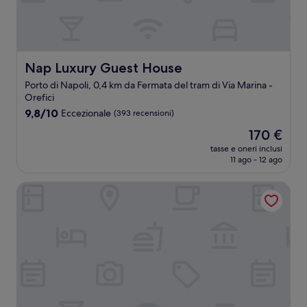
Nap Luxury Guest House
Nap Luxury Guest House
Porto di Napoli, 0,4 km da Fermata del tram di Via Marina -
Orefici
9.8
9,8/10
Eccezionale
(393 recensioni)
su
Il
170 €
10,
prezzo
Eccezionale,
tasse e oneri inclusi
attuale
11 ago - 12 ago
(393
è
recensioni)
170 €
Enjoy Art