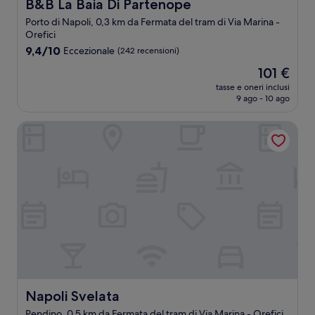
B&B La Baia Di Partenope
B&B La Baia Di Partenope
Porto di Napoli, 0,3 km da Fermata del tram di Via Marina -
Orefici
9.4
9,4/10
Eccezionale
(242 recensioni)
su
Il
101 €
10,
prezzo
Eccezionale,
tasse e oneri inclusi
attuale
9 ago - 10 ago
(242
è
recensioni)
101 €
Napoli Svelata
Napoli Svelata
Napoli Svelata
Pendino, 0,5 km da Fermata del tram di Via Marina - Orefici