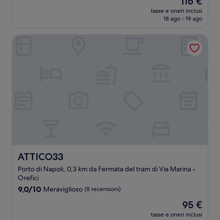
116 €
10,
prezzo
Eccezionale,
tasse e oneri inclusi
attuale
18 ago - 19 ago
(9
è
recensioni)
116 €
ATTICO33
ATTICO33
ATTICO33
Porto di Napoli, 0,3 km da Fermata del tram di Via Marina -
Orefici
9.0
9,0/10
Meraviglioso
(8 recensioni)
su
Il
95 €
10,
prezzo
Meraviglioso,
tasse e oneri inclusi