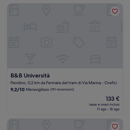
111 €
B&B Università
B&B Università
B&B Università
Pendino, 0,2 km da Fermata del tram di Via Marina - Orefici
9.2
9,2/10
Meraviglioso
(191 recensioni)
su
Il
133 €
10,
prezzo
Meraviglioso,
tasse e oneri inclusi
attuale
17 ago - 18 ago
(191
è
recensioni)
133 €
CAESAR b&b NAPOLI