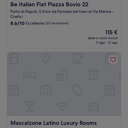
Be Italian Flat Piazza Bovio 22
Be Italian Flat Piazza Bovio 22
Porto di Napoli, 0,4 km da Fermata del tram di Via Marina -
Orefici
8.6
8,6/10
Eccellente
(23 recensioni)
su
Il
115 €
10,
prezzo
Eccellente,
tasse e oneri inclusi
attuale
11 ago - 12 ago
(23
è
recensioni)
115 €
Mascalzone Latino Luxury Rooms
Mascalzone Latino Luxury Rooms
Mascalzone Latino Luxury Rooms