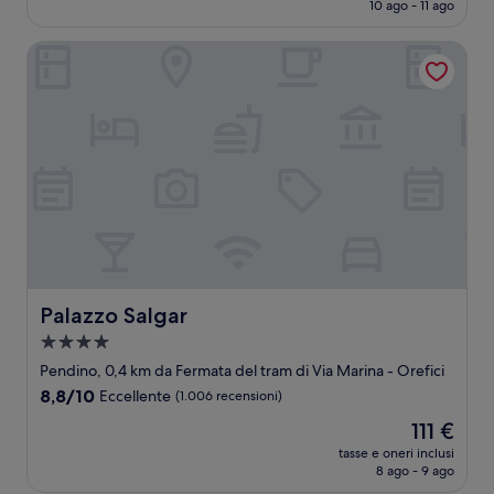
attuale
10 ago - 11 ago
(8
è
recensioni)
95 €
Palazzo Salgar
Palazzo Salgar
Palazzo Salgar
Struttura
a
Pendino, 0,4 km da Fermata del tram di Via Marina - Orefici
4.0
8.8
8,8/10
Eccellente
(1.006 recensioni)
stelle
su
Il
111 €
10,
prezzo
Eccellente,
tasse e oneri inclusi
attuale
8 ago - 9 ago
(1.006
è
recensioni)