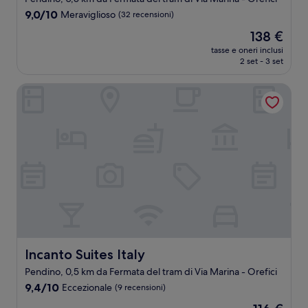
9.0
9,0/10
Meraviglioso
(32 recensioni)
su
Il
138 €
10,
prezzo
Meraviglioso,
tasse e oneri inclusi
attuale
2 set - 3 set
(32
è
recensioni)
138 €
Incanto Suites Italy
Incanto Suites Italy
Incanto Suites Italy
Pendino, 0,5 km da Fermata del tram di Via Marina - Orefici
9.4
9,4/10
Eccezionale
(9 recensioni)
su
Il