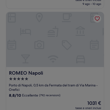
Ottimo,
tasse e oneri inclusi
attuale
9 ago - 10 ago
(89
è
recensioni)
87 €
ROMEO Napoli
ROMEO Napoli
ROMEO Napoli
Struttura
a
Porto di Napoli, 0,5 km da Fermata del tram di Via Marina -
5.0
Orefici
stelle
8.8
8,8/10
Eccellente
(792 recensioni)
su
Il
1031 €
10,
prezzo
Eccellente,
tasse e oneri inclusi