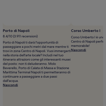
possono
cambiare.
Potrebbero
essere
previste
condizioni
aggiuntive.
Porto di Napoli
Corso Umberto I
8.4/10 (3.911 recensioni)
Corso Umberto I è uno 
Centro di Napoli perfet
Porto di Napoli ti darà l'opportunità di
memorabile!
passeggiare a pochi metri dal mare mentre ti
Nascondi
trovi in zona Centro di Napoli. Vuoi immergerti
nella storia dell'arte locale? Includi nel tuo
itinerario attrazioni come gli interessanti musei
del posto: non ti deluderanno. Molo
Beverello, Porto di Calata di Massa e Stazione
Marittima Terminal Napoli ti permetteranno di
continuare a passeggiare a due passi
dall'acqua.
Nascondi