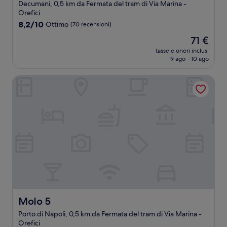
Decumani, 0,5 km da Fermata del tram di Via Marina -
Orefici
8.2
8,2/10
Ottimo
(70 recensioni)
su
Il
71 €
10,
prezzo
Ottimo,
tasse e oneri inclusi
attuale
9 ago - 10 ago
(70
è
recensioni)
71 €
Molo 5
Molo 5
Molo 5
Porto di Napoli, 0,5 km da Fermata del tram di Via Marina -
Orefici