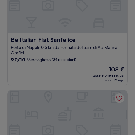
Be Italian Flat Sanfelice
Be Italian Flat Sanfelice
Porto di Napoli, 0,5 km da Fermata del tram di Via Marina -
Orefici
9.0
9,0/10
Meraviglioso
(34 recensioni)
su
Il
108 €
10,
prezzo
Meraviglioso,
tasse e oneri inclusi
attuale
11 ago - 12 ago
(34
è
recensioni)
108 €
Nap Luxury Guest House