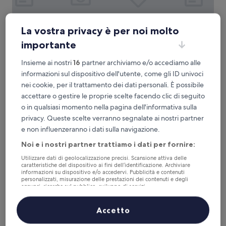
La vostra privacy è per noi molto
importante
Accadia Relais
Accadia Relais
Insieme ai nostri
16
partner archiviamo e/o accediamo alle
Pendino, 0,5 km da Fermata del tram di Via Marina - Orefici
informazioni sul dispositivo dell'utente, come gli ID univoci
9.8
9,8/10
Eccezionale
(50 recensioni)
nei cookie, per il trattamento dei dati personali. È possibile
su
Il
150 €
10,
accettare o gestire le proprie scelte facendo clic di seguito
prezzo
Eccezionale,
tasse e oneri inclusi
o in qualsiasi momento nella pagina dell'informativa sulla
attuale
24 ago - 25 ago
(50
privacy. Queste scelte verranno segnalate ai nostri partner
è
recensioni)
150 €
e non influenzeranno i dati sulla navigazione.
La Fontanina Suites
Noi e i nostri partner trattiamo i dati per fornire:
Utilizzare dati di geolocalizzazione precisi. Scansione attiva delle
caratteristiche del dispositivo ai fini dell’identificazione. Archiviare
informazioni su dispositivo e/o accedervi. Pubblicità e contenuti
personalizzati, misurazione delle prestazioni dei contenuti e degli
annunci, ricerche sul pubblico, sviluppo di servizi.
Elenco dei partner (fornitori)
Accetto