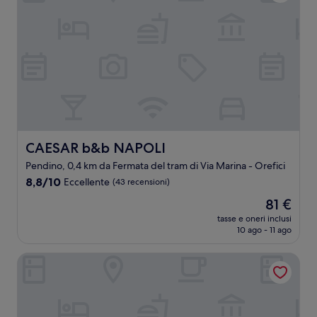
CAESAR b&b NAPOLI
CAESAR b&b NAPOLI
Pendino, 0,4 km da Fermata del tram di Via Marina - Orefici
8.8
8,8/10
Eccellente
(43 recensioni)
su
Il
81 €
10,
prezzo
Eccellente,
tasse e oneri inclusi
attuale
10 ago - 11 ago
(43
è
recensioni)
81 €
Hotel Nunù