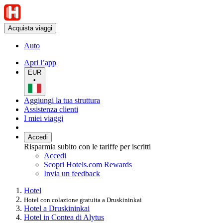
Acquista viaggi
Auto
Apri l’app
EUR
•
Aggiungi la tua struttura
Assistenza clienti
I miei viaggi
Accedi
Risparmia subito con le tariffe per iscritti
Accedi
Scopri Hotels.com Rewards
Invia un feedback
Hotel
Hotel con colazione gratuita a Druskininkai
Hotel a Druskininkai
Hotel in Contea di Alytus