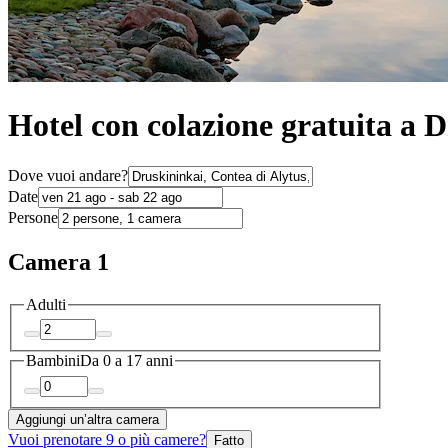
Hotel con colazione gratuita a 
Dove vuoi andare?
Date
Persone
Camera 1
Adulti
Bambini
Da 0 a 17 anni
Aggiungi un’altra camera
Vuoi prenotare 9 o più camere?
Fatto