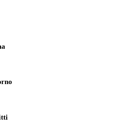
ma
orno
tti