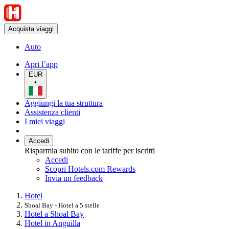
Acquista viaggi
Auto
Apri l’app
EUR
•
Aggiungi la tua struttura
Assistenza clienti
I miei viaggi
Accedi
Risparmia subito con le tariffe per iscritti
Accedi
Scopri Hotels.com Rewards
Invia un feedback
Hotel
Shoal Bay - Hotel a 5 stelle
Hotel a Shoal Bay
Hotel in Anguilla