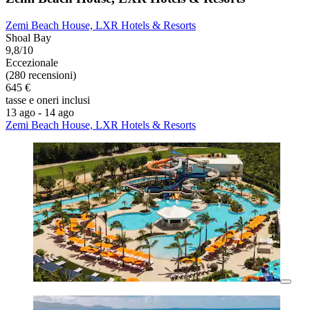
Zemi Beach House, LXR Hotels & Resorts
Shoal Bay
9,8/10
Eccezionale
(280 recensioni)
645 €
tasse e oneri inclusi
13 ago - 14 ago
Zemi Beach House, LXR Hotels & Resorts