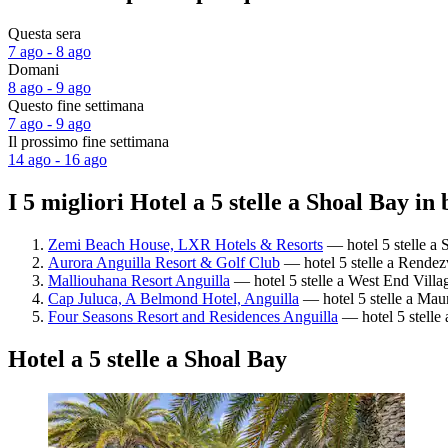
Questa sera
7 ago - 8 ago
Domani
8 ago - 9 ago
Questo fine settimana
7 ago - 9 ago
Il prossimo fine settimana
14 ago - 16 ago
I 5 migliori Hotel a 5 stelle a Shoal Bay in
Zemi Beach House, LXR Hotels & Resorts
— hotel 5 stelle a 
Aurora Anguilla Resort & Golf Club
— hotel 5 stelle a Rendez
Malliouhana Resort Anguilla
— hotel 5 stelle a West End Villag
Cap Juluca, A Belmond Hotel, Anguilla
— hotel 5 stelle a Maun
Four Seasons Resort and Residences Anguilla
— hotel 5 stelle 
Hotel a 5 stelle a Shoal Bay