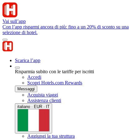
Vai sull’app
Con l’app risparmi ancora di più: fino a un 20% di sconto su una
selezione di hotel.
Scarica l’app
Risparmia subito con le tariffe per iscritti
Accedi
Scopri Hotels.com Rewards
Messaggi
Acquista viaggi
Assistenza clienti
italiano · EUR · IT
Aggiungi la tua struttura