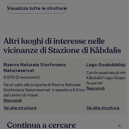
più
basso
Visualizza tutte le strutture
trovato
nelle
ultime
24
ore,
Altri luoghi di interesse nelle
per
un
vicinanze di Stazione di Kåbdalis
soggiorno
di
1
Riserva Naturale Storforsens
Lago Goabddálisjáv
notte
per
Naturreservat
Cerchi qualcosa di inter
2
8.0/10 (2 recensioni)
Kåbdalis? Lago Goabddál
adulti.
fa per te!
Fai un salto alla scoperta di Riserva Naturale
Prezzi
Nascondi
Storforsens Naturreservat: ti aspetta a 5,8 km
e
dal centro di Vidsel.
disponibilità
Nascondi
possono
cambiare.
Vai alle strutture
Vai alle strutture
Potrebbero
essere
previste
Continua a cercare
condizioni