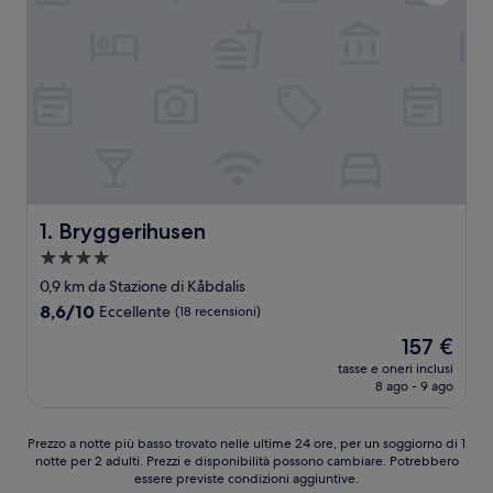
Bryggerihusen
1. Bryggerihusen
Struttura
a
0,9 km da Stazione di Kåbdalis
4.0
8.6
8,6/10
Eccellente
(18 recensioni)
stelle
su
Il
157 €
10,
prezzo
Eccellente,
tasse e oneri inclusi
attuale
8 ago - 9 ago
(18
è
recensioni)
157 €
Prezzo
Prezzo a notte più basso trovato nelle ultime 24 ore, per un soggiorno di 1
notte per 2 adulti. Prezzi e disponibilità possono cambiare. Potrebbero
a
essere previste condizioni aggiuntive.
notte