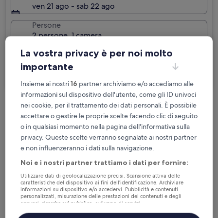
ven 21 ago - sab 22 ago
Persone
2 persone, 1 camera
La vostra privacy è per noi molto
Sono in viaggio per lavoro
importante
Cerca
Insieme ai nostri
16
partner archiviamo e/o accediamo alle
informazioni sul dispositivo dell'utente, come gli ID univoci
nei cookie, per il trattamento dei dati personali. È possibile
Cancellazione gratuita se cambi
accettare o gestire le proprie scelte facendo clic di seguito
programma
o in qualsiasi momento nella pagina dell'informativa sulla
privacy. Queste scelte verranno segnalate ai nostri partner
Accumula vantaggi con ogni notte di
e non influenzeranno i dati sulla navigazione.
soggiorno
Noi e i nostri partner trattiamo i dati per fornire:
Utilizzare dati di geolocalizzazione precisi. Scansione attiva delle
Risparmia di più con le tariffe per soli
caratteristiche del dispositivo ai fini dell’identificazione. Archiviare
informazioni su dispositivo e/o accedervi. Pubblicità e contenuti
iscritti
personalizzati, misurazione delle prestazioni dei contenuti e degli
annunci, ricerche sul pubblico, sviluppo di servizi.
Elenco dei partner (fornitori)