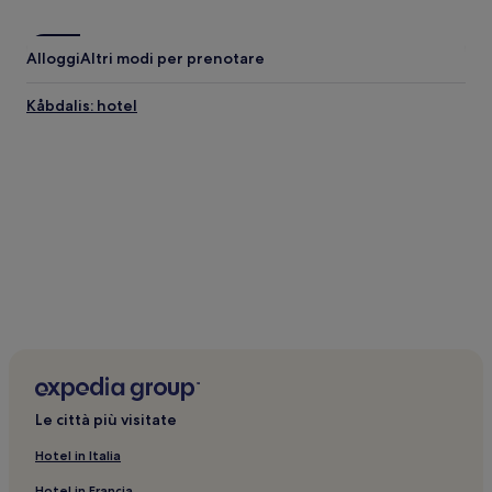
aggiuntive.
Alloggi
Altri modi per prenotare
Kåbdalis: hotel
Le città più visitate
Hotel in Italia
Hotel in Francia