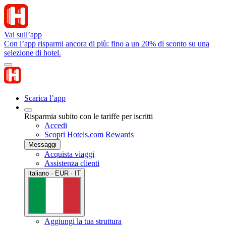
Vai sull’app
Con l’app risparmi ancora di più: fino a un 20% di sconto su una
selezione di hotel.
Scarica l’app
Risparmia subito con le tariffe per iscritti
Accedi
Scopri Hotels.com Rewards
Messaggi
Acquista viaggi
Assistenza clienti
italiano · EUR · IT
Aggiungi la tua struttura