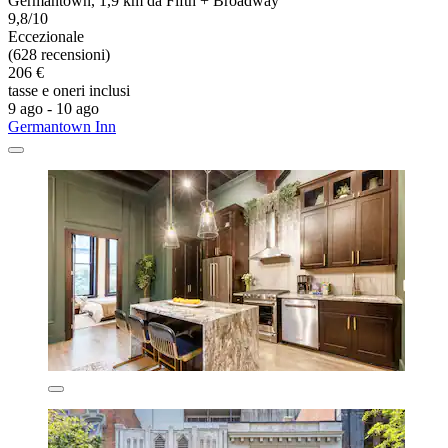
Germantown, 1,9 km da Fifth + Broadway
9,8/10
Eccezionale
(628 recensioni)
206 €
tasse e oneri inclusi
9 ago - 10 ago
Germantown Inn