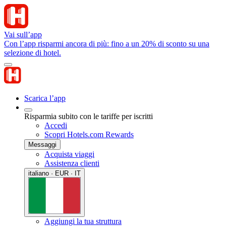
Vai sull’app
Con l’app risparmi ancora di più: fino a un 20% di sconto su una
selezione di hotel.
Scarica l’app
Risparmia subito con le tariffe per iscritti
Accedi
Scopri Hotels.com Rewards
Messaggi
Acquista viaggi
Assistenza clienti
italiano · EUR · IT
Aggiungi la tua struttura