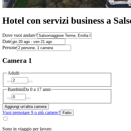
Hotel con servizi business a Sa
Dove vuoi andare?
Date
Persone
Camera 1
Adulti
Bambini
Da 0 a 17 anni
Aggiungi un’altra camera
Vuoi prenotare 9 o più camere?
Fatto
Sono in viaggio per lavoro