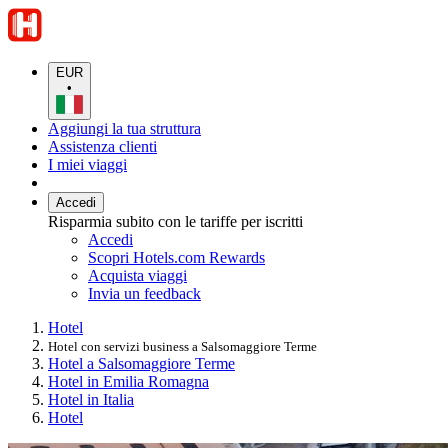
EUR
•
Aggiungi la tua struttura
Assistenza clienti
I miei viaggi
Accedi
Risparmia subito con le tariffe per iscritti
Accedi
Scopri Hotels.com Rewards
Acquista viaggi
Invia un feedback
Hotel
Hotel con servizi business a Salsomaggiore Terme
Hotel a Salsomaggiore Terme
Hotel in Emilia Romagna
Hotel in Italia
Hotel