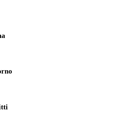
ma
orno
tti