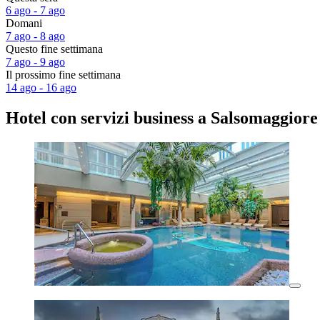
6 ago - 7 ago
Domani
7 ago - 8 ago
Questo fine settimana
7 ago - 9 ago
Il prossimo fine settimana
14 ago - 16 ago
Hotel con servizi business a Salsomaggior