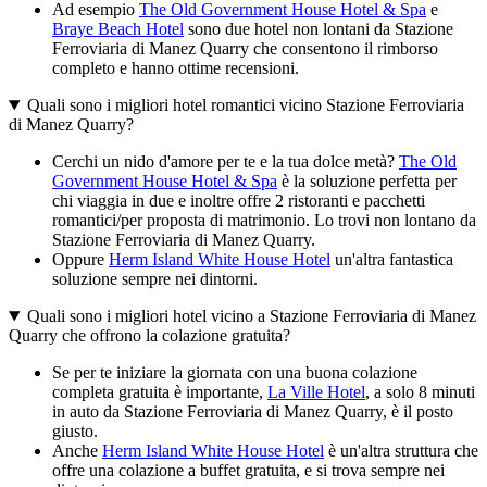
Ad esempio
The Old Government House Hotel & Spa
e
Braye Beach Hotel
sono due hotel non lontani da Stazione
Ferroviaria di Manez Quarry che consentono il rimborso
completo e hanno ottime recensioni.
Quali sono i migliori hotel romantici vicino Stazione Ferroviaria
di Manez Quarry?
Cerchi un nido d'amore per te e la tua dolce metà?
The Old
Government House Hotel & Spa
è la soluzione perfetta per
chi viaggia in due e inoltre offre 2 ristoranti e pacchetti
romantici/per proposta di matrimonio. Lo trovi non lontano da
Stazione Ferroviaria di Manez Quarry.
Oppure
Herm Island White House Hotel
un'altra fantastica
soluzione sempre nei dintorni.
Quali sono i migliori hotel vicino a Stazione Ferroviaria di Manez
Quarry che offrono la colazione gratuita?
Se per te iniziare la giornata con una buona colazione
completa gratuita è importante,
La Ville Hotel
, a solo 8 minuti
in auto da Stazione Ferroviaria di Manez Quarry, è il posto
giusto.
Anche
Herm Island White House Hotel
è un'altra struttura che
offre una colazione a buffet gratuita, e si trova sempre nei