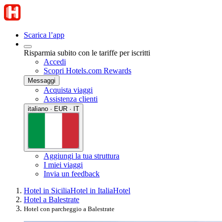
Scarica l’app
Risparmia subito con le tariffe per iscritti
Accedi
Scopri Hotels.com Rewards
Messaggi
Acquista viaggi
Assistenza clienti
italiano · EUR · IT
Aggiungi la tua struttura
I miei viaggi
Invia un feedback
Hotel in Sicilia
Hotel in Italia
Hotel
Hotel a Balestrate
Hotel con parcheggio a Balestrate