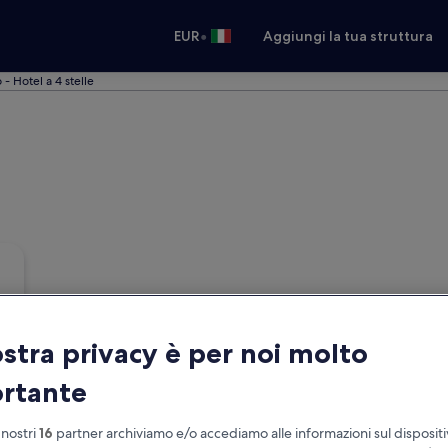
•
EUR
Aggiungi la tua struttura
 - Hotel a 4 stelle
ostra privacy è per noi molto
rtante
 nostri
16
partner archiviamo e/o accediamo alle informazioni sul disposit