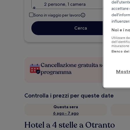
dell'utent
2 persone, 1 camera
accettare 
dell'infor
Sono in viaggio per lavoro
influenzer
Cerca
Noi e i n
Utilizzare da
dell’identifi
misurazione d
Elenco dei 
Cancellazione gratuita se cambi
programma
Mostr
Controlla i prezzi per queste date
Questa sera
6 ago - 7 ago
Hotel a 4 stelle a Otranto