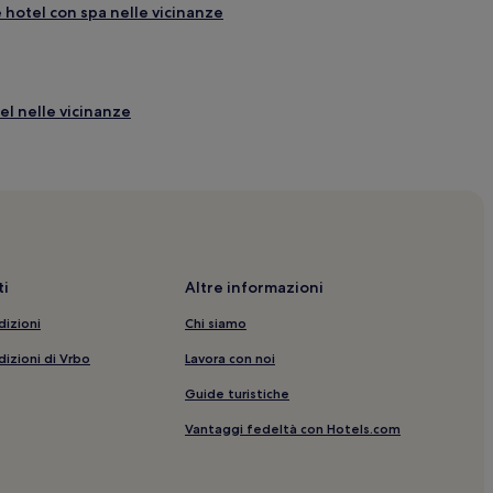
 hotel con spa nelle vicinanze
tel nelle vicinanze
enti
i
Altre informazioni
inanze
dizioni
Chi siamo
dizioni di Vrbo
Lavora con noi
nimali ammessi
Guide turistiche
Vantaggi fedeltà con Hotels.com
i ammessi