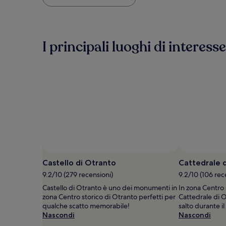
più
basso
trovato
nelle
ultime
I principali luoghi di interess
24
ore,
per
un
soggiorno
di
1
notte
per
2
adulti.
Prezzi
e
Castello di Otranto
Cattedrale 
disponibilità
9.2/10 (279 recensioni)
9.2/10 (106 rec
possono
cambiare.
Castello di Otranto è uno dei monumenti in
In zona Centro 
Potrebbero
zona Centro storico di Otranto perfetti per
Cattedrale di O
essere
qualche scatto memorabile!
salto durante i
previste
Nascondi
Nascondi
condizioni