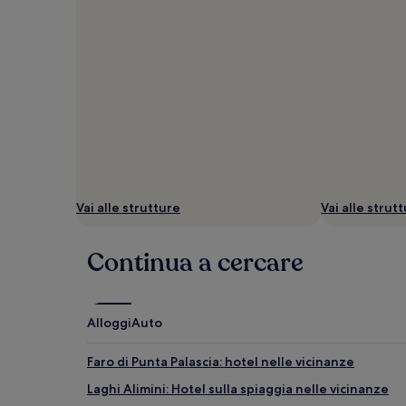
aggiuntive.
Vai alle strutture
Vai alle strut
Continua a cercare
Alloggi
Auto
Faro di Punta Palascia: hotel nelle vicinanze
Laghi Alimini: Hotel sulla spiaggia nelle vicinanze