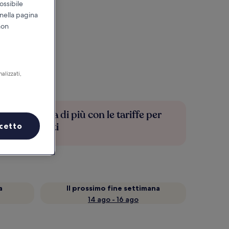
ossibile
 nella pagina
non
alizzati,
Risparmia di più con le tariffe per
soli iscritti
cetto
a
Il prossimo fine settimana
14 ago - 16 ago