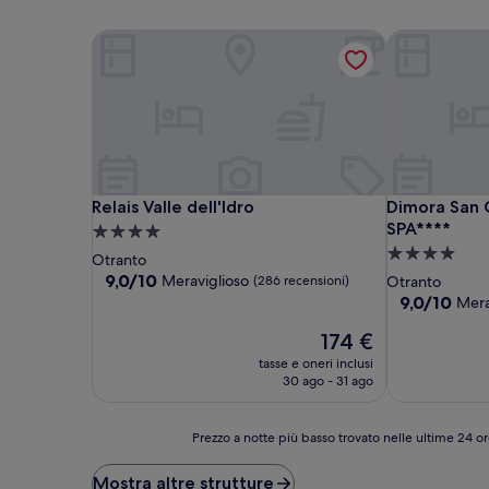
Relais Valle dell'Idro
Dimora San G
Relais Valle dell'Idro
Dimora San G
Relais Valle dell'Idro
Dimora San 
SPA****
Struttura
Struttura
a
Otranto
a
4.0
9.0
9,0/10
Meraviglioso
(286 recensioni)
Otranto
su
4.0
stelle
9.0
9,0/10
Mera
10,
su
stelle
Meraviglioso,
Il
174 €
10,
(286
prezzo
Meraviglioso
tasse e oneri inclusi
recensioni)
attuale
(70
30 ago - 31 ago
è
recensioni)
174 €
Prezzo
Prezzo a notte più basso trovato nelle ultime 24 or
a
notte
Mostra altre strutture