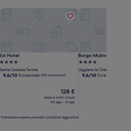
Est Hotel
Borgo Mulino a Vento - 
Est Hotel
Borgo Mulino a Vento - 
Est Hotel
Borgo Mulino a Vento -
Struttura
Struttura
a
a
Santa Cesarea Terme
Uggiano la Chiesa
4.0
4.0
9.6
9.6
9,6/10
9,6/10
Eccezionale
Eccezionale
(152 recensioni)
(166 re
su
su
stelle
stelle
10,
10,
Eccezionale,
Il
Eccezionale,
128 €
(152
prezzo
(166
tasse e oneri inclusi
tasse
recensioni)
attuale
recensioni)
30 ago - 31 ago
è
128 €
e. Potrebbero essere previste condizioni aggiuntive.