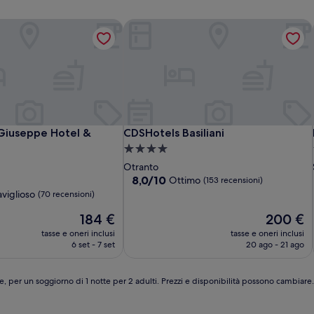
iuseppe Hotel & SPA****
CDSHotels Basiliani
iuseppe Hotel & SPA****
CDSHotels Basiliani
Giuseppe Hotel &
CDSHotels Basiliani
Struttura
a
Otranto
4.0
8.0
8,0/10
Ottimo
(153 recensioni)
su
stelle
viglioso
(70 recensioni)
10,
Il
Ottimo,
Il
184 €
200 €
prezzo
(153
prezzo
,
tasse e oneri inclusi
tasse e oneri inclusi
attuale
recensioni)
attuale
6 set - 7 set
20 ago - 21 ago
è
è
184 €
200 €
e, per un soggiorno di 1 notte per 2 adulti. Prezzi e disponibilità possono cambiar