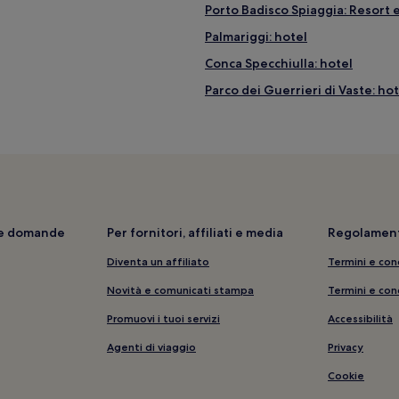
Porto Badisco Spiaggia: Resort e
Palmariggi: hotel
Conca Specchiulla: hotel
Parco dei Guerrieri di Vaste: ho
Sant'andrea: hotel
Otranto: Hotel con parcheggio
Porto Badisco: hotel
anze
Santa Cesarea Terme: hotel
Santa Cesarea Terme: Appartam
i e domande
Per fornitori, affiliati e media
Regolament
Torre del Serpe: hotel nelle vic
Diventa un affiliato
Termini e con
Fraula: hotel
Novità e comunicati stampa
Termini e con
Minervino di Lecce: Hotel con a
Promuovi i tuoi servizi
Accessibilità
Minervino di Lecce: B&B
Agenti di viaggio
Privacy
Otranto: Hotel con cucina
Cookie
 vicinanze
Muro Leccese: Hotel con animal