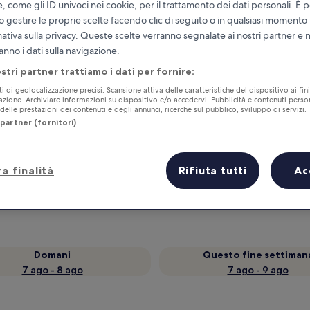
e, come gli ID univoci nei cookie, per il trattamento dei dati personali. È p
o gestire le proprie scelte facendo clic di seguito o in qualsiasi momento
mativa sulla privacy. Queste scelte verranno segnalate ai nostri partner e 
anno i dati sulla navigazione.
ostri partner trattiamo i dati per fornire:
ti di geolocalizzazione precisi. Scansione attiva delle caratteristiche del dispositivo ai fini
cazione. Archiviare informazioni su dispositivo e/o accedervi. Pubblicità e contenuti person
elle prestazioni dei contenuti e degli annunci, ricerche sul pubblico, sviluppo di servizi.
partner (fornitori)
Accumula vantaggi con ogni notte di
soggiorno
a finalità
Rifiuta tutti
Ac
Domani
Questo fine settiman
7 ago - 8 ago
7 ago - 9 ago