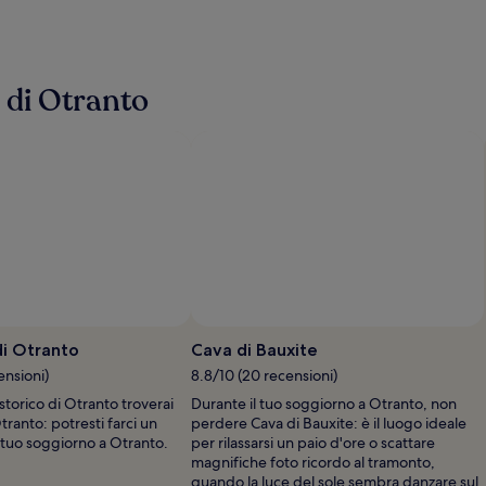
e di Otranto
di Otranto
Cava di Bauxite
ensioni)
8.8/10 (20 recensioni)
storico di Otranto troverai
Durante il tuo soggiorno a Otranto, non
tranto: potresti farci un
perdere Cava di Bauxite: è il luogo ideale
l tuo soggiorno a Otranto.
per rilassarsi un paio d'ore o scattare
magnifiche foto ricordo al tramonto,
quando la luce del sole sembra danzare sul