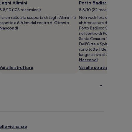
Laghi Alimini
Porto Badisco Spiaggia
8.8/10 (103 recensioni)
8.8/10 (22 recensioni)
Fai un salto alla scoperta di Laghi Alimini: ti
Non vedi l'ora di poter lavora
aspetta a 6,6 km dal centro di Otranto.
abbronzatura da fare invidia
Nascondi
Porto Badisco Spiaggia, un m
nel centro di Porto Badisco. 
Santa Cesarea Terme, Spiagg
Dell'Orte e Spiaggia di Port
sono tutte l'ideale per una p
lungo la riva al tramonto.
Nascondi
Vai alle strutture
Vai alle strutture
elle vicinanze