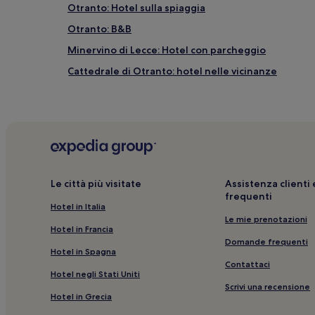
Otranto: Hotel sulla spiaggia
Otranto: B&B
Minervino di Lecce: Hotel con parcheggio
Cattedrale di Otranto: hotel nelle vicinanze
Otranto: hotel
Stazione di Cannole: hotel nelle vicinanze
Santa Cesarea Terme: hotel a 4 stelle
Laghi Alimini: Hotel con animali ammessi nelle vicin
Porto Badisco Spiaggia: hotel nelle vicinanze
Le città più visitate
Assistenza client
frequenti
Serrano: hotel
Hotel in Italia
Laghi Alimini: Hotel di lusso nelle vicinanze
Le mie prenotazioni
Hotel in Francia
Stazione di Giurdignano: hotel nelle vicinanze
Domande frequenti
Hotel in Spagna
Minervino di Lecce: hotel
Contattaci
Hotel negli Stati Uniti
Uggiano la Chiesa: Hotel con colazione gratuita
Scrivi una recensione
Hotel in Grecia
Porto Badisco Spiaggia: Hotel con parcheggio nelle