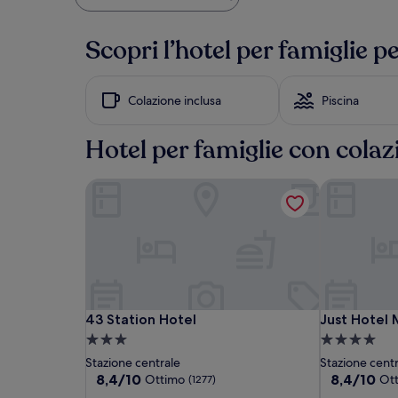
più
basso
trovato
Scopri l’hotel per famiglie p
nelle
ultime
24
Colazione inclusa
Piscina
ore,
per
un
Hotel per famiglie con colaz
soggiorno
di
1
43 Station Hotel
Just Hotel 
notte
per
2
adulti.
Prezzi
e
disponibilità
possono
43
43
Just
43 Station Hotel
Just Hotel 
43 Station Hotel
Just Hotel 
cambiare.
Station
Station
Hotel
Struttura
Struttura
Potrebbero
Hotel
Hotel
Milano
essere
a
a
Stazione centrale
Stazione cent
previste
3.0
4.0
8.4
8.4
8,4/10
8,4/10
Ottimo
Ot
(1277)
condizioni
su
su
stelle
stelle