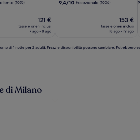
Milano
M
a
4.0
9.4
9,4/10
ellente
Eccezionale
(1076)
(1006)
P
E
su
4
stelle
10,
|
s
Il
Eccezionale,
Il
121 €
153 €
P
prezzo
(1006)
prezzo
tasse e oneri inclusi
tasse e oneri inclusi
H
attuale
attuale
7 ago - 8 ago
18 ago - 19 ago
a
è
è
R
121 €
153 €
iorno di 1 notte per 2 adulti. Prezzi e disponibilità possono cambiare. Potrebbero e
se di Milano