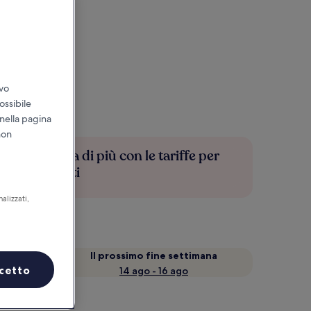
ivo
ossibile
 nella pagina
non
Risparmia di più con le tariffe per
soli iscritti
alizzati,
a
Il prossimo fine settimana
cetto
14 ago - 16 ago