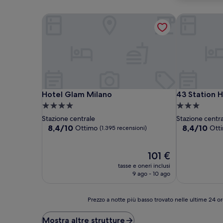
Hotel Glam Milano
43 Station H
Hotel Glam Milano
43 Station H
Hotel Glam Milano
43 Station H
Struttura
Struttura
a
a
Stazione centrale
Stazione centr
4.0
3.0
8.4
8.4
8,4/10
8,4/10
Ottimo
Ott
(1.395 recensioni)
su
su
stelle
stelle
10,
10,
Ottimo,
Il
Ottimo,
101 €
(1.395
prezzo
(1.277
tasse e oneri inclusi
recensioni)
attuale
recensioni)
9 ago - 10 ago
è
101 €
Prezzo
Prezzo a notte più basso trovato nelle ultime 24 or
a
notte
Mostra altre strutture