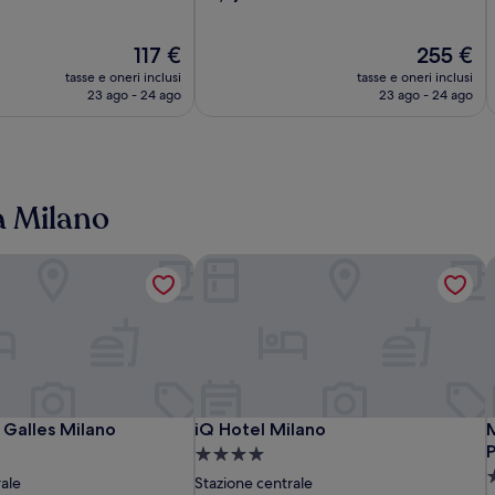
b
su
stelle
s
10,
Il
Eccellente,
Il
117 €
255 €
prezzo
(1005)
prezzo
tasse e oneri inclusi
tasse e oneri inclusi
attuale
attuale
23 ago - 24 ago
23 ago - 24 ago
è
è
117 €
255 €
 a Milano
Galles Milano
iQ Hotel Milano
M
Just
UNA
iQ
J
i
M
Galles Milano
iQ Hotel Milano
M
 Galles Milano
iQ Hotel Milano
M
Hotel
Hotels
Hotel
H
H
H
V
P
Struttura
Milano
Galles
Milano
M
G
M
|
S
a
rale
Stazione centrale