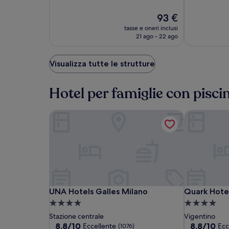
aggiuntive.
10,
10,
Ottimo,
Il
Ottimo,
93 €
(1277)
prezzo
(1003)
tasse e oneri inclusi
attuale
21 ago - 22 ago
è
93 €
Visualizza tutte le strutture
Hotel per famiglie con pisci
UNA Hotels Galles Milano
Quark Hotel
UNA
UNA
Quark
UNA Hotels Galles Milano
Quark Hotel
UNA Hotels Galles Milano
Quark Hote
Hotels
Hotels
Hotel
Struttura
Struttura
Galles
Galles
Milano
a
a
Stazione centrale
Vigentino
Milano
Milano
4.0
4.0
8.8
8.8
8,8/10
8,8/10
Eccellente
Ecc
(1076)