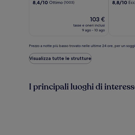
Milano
4.0
4.0
8.4
8.8
8,4/10
8,8/10
Ottimo
Ecc
(1003)
su
su
stelle
stelle
10,
10,
Ottimo,
Il
Eccellente,
103 €
(1003)
prezzo
(1076)
tasse e oneri inclusi
attuale
9 ago - 10 ago
è
103 €
Prezzo
Prezzo a notte più basso trovato nelle ultime 24 ore, per un sogg
a
notte
Visualizza tutte le strutture
più
basso
trovato
nelle
ultime
I principali luoghi di interes
24
ore,
per
un
soggiorno
di
1
notte
per