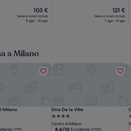
10,
Il
Eccellente,
Il
103 €
121 €
prezzo
(1076)
prezzo
tasse e oneri inclusi
tasse e oneri inclusi
attuale
attuale
9 ago - 10 ago
7 ago - 8 ago
è
è
103 €
121 €
na a Milano
 Milano
Sina De la Ville
C
UNA
Quark
Sina
Q
S
 Milano
Sina De la Ville
C
l Milano
Sina De la Ville
C
Hotels
Hotel
De
H
H
P
Struttura
S
Galles
Milano
la
G
M
l
M
a
a
Centro di Milano
S
Milano
Ville
M
V
C
4.0
4
8.6
8,6/10
ellente
Eccellente
(739)
(1005)