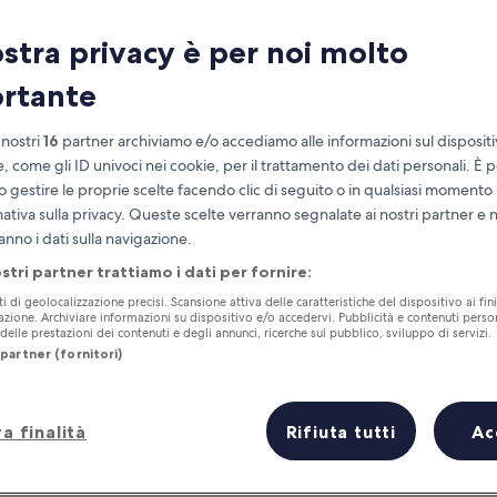
ostra privacy è per noi molto
rtante
 nostri
16
partner archiviamo e/o accediamo alle informazioni sul disposit
e, come gli ID univoci nei cookie, per il trattamento dei dati personali. È p
o gestire le proprie scelte facendo clic di seguito o in qualsiasi momento
mativa sulla privacy. Queste scelte verranno segnalate ai nostri partner e 
anno i dati sulla navigazione.
Accumula vantaggi con ogni notte di
soggiorno
ostri partner trattiamo i dati per fornire:
ti di geolocalizzazione precisi. Scansione attiva delle caratteristiche del dispositivo ai fini
cazione. Archiviare informazioni su dispositivo e/o accedervi. Pubblicità e contenuti person
elle prestazioni dei contenuti e degli annunci, ricerche sul pubblico, sviluppo di servizi.
partner (fornitori)
Domani
Questo fine settiman
a finalità
Rifiuta tutti
Ac
7 ago - 8 ago
7 ago - 9 ago