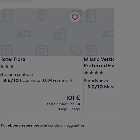
Hotel Flora
Milano Verticale | UNA E
Hotel Flora
Milano Verticale | UNA E
Hotel Flora
Milano Verticale | UNA E
Preferred Hotels and Re
Struttura
Struttura
a
Stazione centrale
a
3.0
8.6
8,6/10
Eccellente
(1.004 recensioni)
Porta Nuova
su
4.0
stelle
9.2
9,2/10
Meraviglioso
(1.00
10,
su
stelle
Eccellente,
Il
101 €
10,
(1.004
prezzo
Meraviglioso,
tasse e oneri inclusi
tasse
recensioni)
attuale
(1.008
8 ago - 9 ago
è
recensioni)
101 €
e. Potrebbero essere previste condizioni aggiuntive.