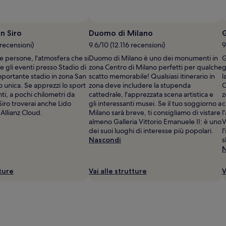
n Siro
Duomo di Milano
G
recensioni)
9.6/10 (12.116 recensioni)
9
 persone, l'atmosfera che si
Duomo di Milano è uno dei monumenti in
G
e gli eventi presso Stadio di
zona Centro di Milano perfetti per qualche
g
mportante stadio in zona San
scatto memorabile! Qualsiasi itinerario in
l
o unica. Se apprezzi lo sport
zona deve includere la stupenda
C
nti, a pochi chilometri da
cattedrale, l'apprezzata scena artistica e
z
Siro troverai anche Lido
gli interessanti musei. Se il tuo soggiorno a
c
Allianz Cloud.
Milano sarà breve, ti consigliamo di vistare
l
almeno Galleria Vittorio Emanuele II: è uno
V
dei suoi luoghi di interesse più popolari.
l
Nascondi
s
N
tture
Vai alle strutture
V