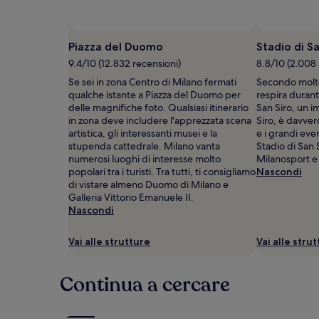
2
adulti.
Prezzi
e
Piazza del Duomo
Stadio di Sa
disponibilità
9.4/10 (12.832 recensioni)
8.8/10 (2.008 
possono
Se sei in zona Centro di Milano fermati
Secondo molte
cambiare.
qualche istante a Piazza del Duomo per
respira durant
Potrebbero
delle magnifiche foto. Qualsiasi itinerario
San Siro, un i
essere
in zona deve includere l'apprezzata scena
Siro, è davver
previste
artistica, gli interessanti musei e la
e i grandi eve
condizioni
stupenda cattedrale. Milano vanta
Stadio di San 
aggiuntive.
numerosi luoghi di interesse molto
Milanosport e 
popolari tra i turisti. Tra tutti, ti consigliamo
Nascondi
di vistare almeno Duomo di Milano e
Galleria Vittorio Emanuele II.
Nascondi
Vai alle strutture
Vai alle stru
Continua a cercare