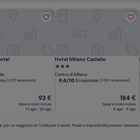
otel
Hotel Milano Castello
otel
Hotel Milano Castello
otel
Hotel Milano Castello
Struttura
a
ale
Centro di Milano
3.0
9.4
9,4/10
imo
Eccezionale
(1.277 recensioni)
(1.007 recensioni)
su
stelle
10,
Il
Eccezionale,
Il
93 €
184 €
prezzo
(1.007
prezzo
tasse e oneri inclusi
tasse e oneri inclusi
attuale
recensioni)
attuale
21 ago - 22 ago
8 ago - 9 ago
è
è
93 €
184 €
e, per un soggiorno di 1 notte per 2 adulti. Prezzi e disponibilità possono cambiar