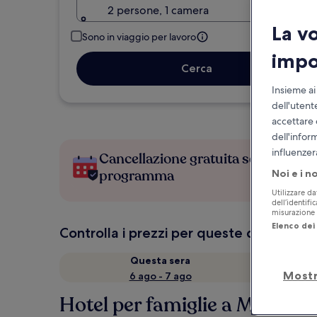
2 persone, 1 camera
La v
Sono in viaggio per lavoro
impo
Cerca
Insieme ai
dell'utent
accettare 
dell'infor
influenzer
Cancellazione gratuita se cambi
programma
Noi e i n
Utilizzare da
dell’identifi
misurazione d
Elenco dei 
Controlla i prezzi per queste date
Questa sera
Mostr
6 ago - 7 ago
Hotel per famiglie a Milano