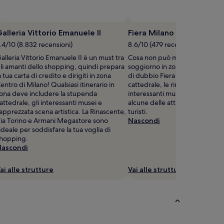
alleria Vittorio Emanuele II
Fiera Milano
.4/10 (8.832 recensioni)
8.6/10 (479 recensioni)
alleria Vittorio Emanuele II è un must tra
Cosa non può mancare tra gli sc
li amanti dello shopping, quindi prepara
soggiorno in zona Portello? S
a tua carta di credito e dirigiti in zona
di dubbio Fiera Milano. La stu
entro di Milano! Qualsiasi itinerario in
cattedrale, le rinomate gallerie 
ona deve includere la stupenda
interessanti musei sono senza
attedrale, gli interessanti musei e
alcune delle attrazioni più getto
'apprezzata scena artistica. La Rinascente,
turisti.
ia Torino e Armani Megastore sono
Nascondi
'ideale per soddisfare la tua voglia di
hopping.
ascondi
ai alle strutture
Vai alle strutture