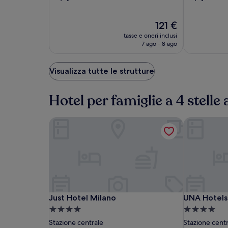
su
su
stelle
stelle
10,
10,
Eccellente,
Il
Eccellente,
121 €
(1076)
prezzo
(739)
tasse e oneri inclusi
attuale
7 ago - 8 ago
è
121 €
Visualizza tutte le strutture
Hotel per famiglie a 4 stelle
Just Hotel Milano
UNA Hotels 
Just
Just
UNA
Just Hotel Milano
UNA Hotels 
Just Hotel Milano
UNA Hotels
Hotel
Hotel
Hotels
Struttura
Struttura
Milano
Milano
Galles
a
a
Stazione centrale
Stazione cent