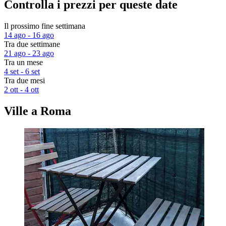
Controlla i prezzi per queste date
Il prossimo fine settimana
14 ago - 16 ago
Tra due settimane
21 ago - 23 ago
Tra un mese
4 set - 6 set
Tra due mesi
2 ott - 4 ott
Ville a Roma