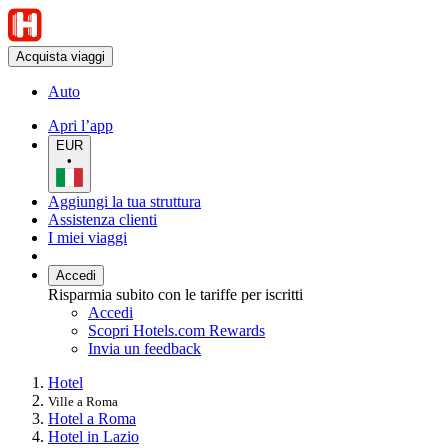
Acquista viaggi
Auto
Apri l’app
EUR
•
Aggiungi la tua struttura
Assistenza clienti
I miei viaggi
Accedi
Risparmia subito con le tariffe per iscritti
Accedi
Scopri Hotels.com Rewards
Invia un feedback
Hotel
Ville a Roma
Hotel a Roma
Hotel in Lazio