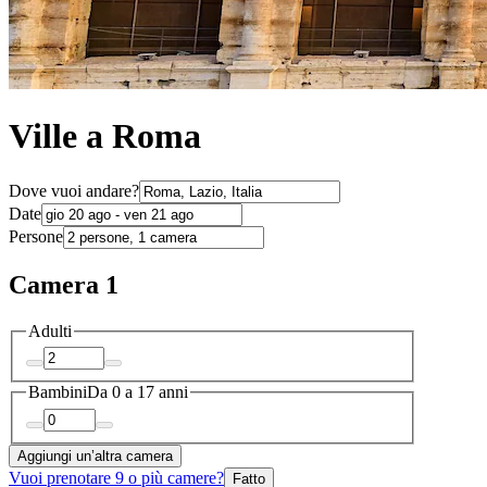
Ville a Roma
Dove vuoi andare?
Date
Persone
Camera 1
Adulti
Bambini
Da 0 a 17 anni
Aggiungi un’altra camera
Vuoi prenotare 9 o più camere?
Fatto