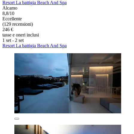
Resort La battigia Beach And Spa
Alcamo
8,8/10
Eccellente
(129 recensioni)
246 €
tasse e oneri inclusi
1 set - 2 set
Resort La battigia Beach And Spa