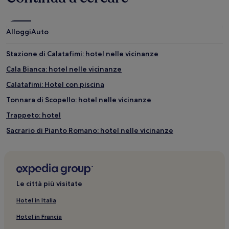
Alloggi
Auto
Stazione di Calatafimi: hotel nelle vicinanze
Cala Bianca: hotel nelle vicinanze
Calatafimi: Hotel con piscina
Tonnara di Scopello: hotel nelle vicinanze
Trappeto: hotel
Sacrario di Pianto Romano: hotel nelle vicinanze
Santuario della Madonna del Ponte: hotel nelle vicinanze
Calatafimi: Hotel con parcheggio
Porto di Castellammare del Golfo: hotel nelle vicinanze
Le città più visitate
Presepe Vivente di Balata di Baida: hotel nelle vicinanze
Hotel in Italia
Tempio greco di Segesta: hotel nelle vicinanze
Hotel in Francia
Alcamo: Hotel con colazione gratuita