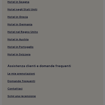
Hotel in Spagna
Castellammare del Golfo: hotel a 4 stelle
Hotel negli Stati Uniti
Stazione di Castellammare del Golfo: hotel nelle vicinanze
Hotel in Grecia
Castellammare del Golfo: hotel
Hotel in Germania
Castello di Ventimiglia: hotel nelle vicinanze
Spiaggia Guidaloca: Hotel di lusso nelle vicinanze
Hotel nel Regno Unito
Balletto: hotel
Hotel in Austria
Calatafimi: hotel
Hotel in Portogallo
Museo del Mare Uzzaredru: hotel nelle vicinanze
Hotel in Svizzera
Case di Girolamo: hotel
Assistenza clienti e domande frequenti
Castellammare del Golfo: hotel a 3 stelle
Le mie prenotazioni
Terme Segestane: hotel nelle vicinanze
Spiaggia di Calatubo: hotel nelle vicinanze
Domande frequenti
Castellammare del Golfo: Hotel di lusso
Contattaci
Spaggia Forgia: hotel nelle vicinanze
Scrivi una recensione
Vita: hotel