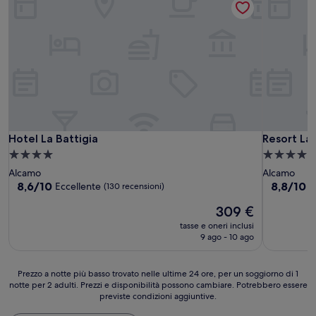
Hotel La Battigia
Resort La 
Hotel La Battigia
Resort La
Struttura
Struttura
a
a
Alcamo
Alcamo
4.0
4.0
8.6
8.8
8,6/10
8,8/10
Eccellente
E
(130 recensioni)
su
su
stelle
stelle
Il
309 €
10,
10,
prezzo
Eccellente,
Eccellente
tasse e oneri inclusi
attuale
(130
(127
9 ago - 10 ago
è
recensioni)
recensioni
309 €
Prezzo
Prezzo a notte più basso trovato nelle ultime 24 ore, per un soggiorno di 1
notte per 2 adulti. Prezzi e disponibilità possono cambiare. Potrebbero essere
a
previste condizioni aggiuntive.
notte
più