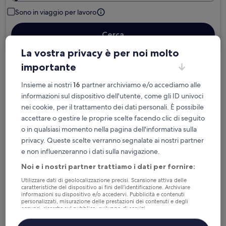
Sono in viaggio per lavoro
Cerca
La vostra privacy è per noi molto
importante
Cancellazione gratuita se cambi
programma
Insieme ai nostri
16
partner archiviamo e/o accediamo alle
informazioni sul dispositivo dell'utente, come gli ID univoci
nei cookie, per il trattamento dei dati personali. È possibile
Accumula vantaggi con ogni notte di
accettare o gestire le proprie scelte facendo clic di seguito
soggiorno
o in qualsiasi momento nella pagina dell'informativa sulla
privacy. Queste scelte verranno segnalate ai nostri partner
Risparmia di più con le tariffe per soli
e non influenzeranno i dati sulla navigazione.
iscritti
Noi e i nostri partner trattiamo i dati per fornire:
Utilizzare dati di geolocalizzazione precisi. Scansione attiva delle
caratteristiche del dispositivo ai fini dell’identificazione. Archiviare
Controlla i prezzi per queste date
informazioni su dispositivo e/o accedervi. Pubblicità e contenuti
personalizzati, misurazione delle prestazioni dei contenuti e degli
annunci, ricerche sul pubblico, sviluppo di servizi.
Questa sera
Domani
Elenco dei partner (fornitori)