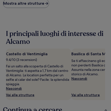
basso
Mostra altre strutture
trovato
nelle
ultime
24
ore,
per
I principali luoghi di interesse di
un
soggiorno
Alcamo
di
1
notte
Castello di Ventimiglia
Basilica di Santa Mar
per
9.4/10 (3 recensioni)
Se ti affascinano gli edifici
2
non perderti Basilica di S
adulti.
Fai un salto alla scoperta di Castello di
Assunta nella zona centra
Prezzi
Ventimiglia: ti aspetta a 1,7 km dal centro
storico di Alcamo.
e
di Alcamo. La location perfetta per un
Nascondi
disponibilità
selfie al calar del sole? Facile: la splendida
possono
spiaggia.
cambiare.
Nascondi
Potrebbero
Vai alle strutture
Vai alle strutture
essere
previste
condizioni
Continua a cercare
aggiuntive.