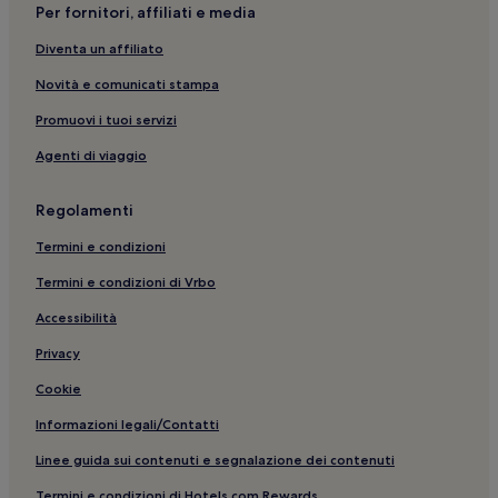
Per fornitori, affiliati e media
Stazione di Partinico: hotel nelle vicinanze
Diventa un affiliato
Stazione di Trappeto: hotel nelle vicinanze
Novità e comunicati stampa
Castellammare del Golfo: Hotel con parcheggio
Castellammare del Golfo: Hotel con colazione gratuita
Promuovi i tuoi servizi
Spiaggia dei Faraglioni: Guest house
Agenti di viaggio
Scopello: Hotel con parcheggio
Regolamenti
Tenuta Rapitalà: hotel nelle vicinanze
Termini e condizioni
Castellammare del Golfo: Hotel con sorgente termale
Termini e condizioni di Vrbo
Spiaggia dei Faraglioni: hotel nelle vicinanze
Accessibilità
Alcamo: Ville
Città del Mare: hotel
Privacy
Castellammare del Golfo: Hotel con animali ammessi
Cookie
Partinico: Hotel per famiglie
Informazioni legali/Contatti
Spiaggia Guidaloca: Hotel per famiglie nelle vicinanze
Linee guida sui contenuti e segnalazione dei contenuti
Castellammare del Golfo: Hotel sulla spiaggia
Termini e condizioni di Hotels.com Rewards