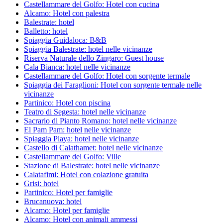
Castellammare del Golfo: Hotel con cucina
Alcamo: Hotel con palestra
Balestrate: hotel
Balletto: hotel
Spiaggia Guidaloca: B&B
Spiaggia Balestrate: hotel nelle vicinanze
Riserva Naturale dello Zingaro: Guest house
Cala Bianca: hotel nelle vicinanze
Castellammare del Golfo: Hotel con sorgente termale
Spiaggia dei Faraglioni: Hotel con sorgente termale nelle
vicinanze
Partinico: Hotel con piscina
Teatro di Segesta: hotel nelle vicinanze
Sacrario di Pianto Romano: hotel nelle vicinanze
El Pam Pam: hotel nelle vicinanze
Spiaggia Playa: hotel nelle vicinanze
Castello di Calathamet: hotel nelle vicinanze
Castellammare del Golfo: Ville
Stazione di Balestrate: hotel nelle vicinanze
Calatafimi: Hotel con colazione gratuita
Grisi: hotel
Partinico: Hotel per famiglie
Brucanuova: hotel
Alcamo: Hotel per famiglie
Alcamo: Hotel con animali ammessi