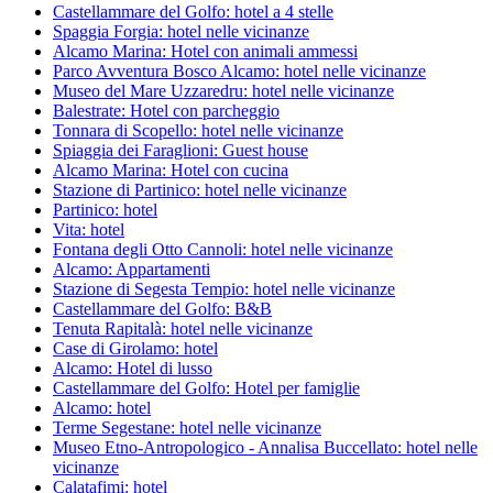
Castellammare del Golfo: hotel a 4 stelle
Spaggia Forgia: hotel nelle vicinanze
Alcamo Marina: Hotel con animali ammessi
Parco Avventura Bosco Alcamo: hotel nelle vicinanze
Museo del Mare Uzzaredru: hotel nelle vicinanze
Balestrate: Hotel con parcheggio
Tonnara di Scopello: hotel nelle vicinanze
Spiaggia dei Faraglioni: Guest house
Alcamo Marina: Hotel con cucina
Stazione di Partinico: hotel nelle vicinanze
Partinico: hotel
Vita: hotel
Fontana degli Otto Cannoli: hotel nelle vicinanze
Alcamo: Appartamenti
Stazione di Segesta Tempio: hotel nelle vicinanze
Castellammare del Golfo: B&B
Tenuta Rapitalà: hotel nelle vicinanze
Case di Girolamo: hotel
Alcamo: Hotel di lusso
Castellammare del Golfo: Hotel per famiglie
Alcamo: hotel
Terme Segestane: hotel nelle vicinanze
Museo Etno-Antropologico - Annalisa Buccellato: hotel nelle
vicinanze
Calatafimi: hotel