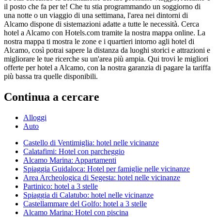
il posto che fa per te! Che tu stia programmando un soggiorno di
una notte o un viaggio di una settimana, l'area nei dintorni di
Alcamo dispone di sistemazioni adatte a tutte le necessità. Cerca
hotel a Alcamo con Hotels.com tramite la nostra mappa online. La
nostra mappa ti mostra le zone e i quartieri intorno agli hotel di
Alcamo, così potrai sapere la distanza da luoghi storici e attrazioni e
migliorare le tue ricerche su un'area più ampia. Qui trovi le migliori
offerte per hotel a Alcamo, con la nostra garanzia di pagare la tariffa
più bassa tra quelle disponibili.
Continua a cercare
Alloggi
Auto
Castello di Ventimiglia: hotel nelle vicinanze
Calatafimi: Hotel con parcheggio
Alcamo Marina: Appartamenti
Spiaggia Guidaloca: Hotel per famiglie nelle vicinanze
Area Archeologica di Segesta: hotel nelle vicinanze
Partinico: hotel a 3 stelle
Spiaggia di Calatubo: hotel nelle vicinanze
Castellammare del Golfo: hotel a 3 stelle
Alcamo Marina: Hotel con piscina