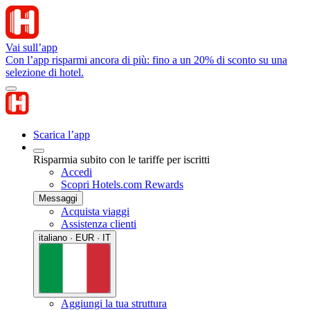
Vai sull’app
Con l’app risparmi ancora di più: fino a un 20% di sconto su una
selezione di hotel.
Scarica l’app
Risparmia subito con le tariffe per iscritti
Accedi
Scopri Hotels.com Rewards
Messaggi
Acquista viaggi
Assistenza clienti
italiano · EUR · IT
Aggiungi la tua struttura