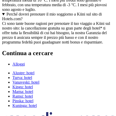
temperatura media di 16 °C. I mesi più freddi sono gennaio e
febbraio, con una temperatura media di -3 °C. I mesi più piovosi
sono agosto e luglio.
Perché dovrei prenotare il mio soggiorno a Kiini sul sito di
Hotels.com?
Ci sono tante buone ragioni per prenotare il tuo viaggio a Kiini sul
nostro sito: la cancellazione gratuita su gran parte degli hotel* ti
offre tutta la flessibilità di cui hai bisogno, la nostra Garanzia del
prezzo ti assicura sempre il prezzo più basso e con il nostro
programma fedeltà puoi guadagnare notti bonus e risparmiare.
Continua a cercare
Alloggi
Alustre: hotel
Turva: hotel
Vanaveski: hotel
Kingu: hotel
Marna: hotel
Ramsi: hotel
Pinska: hotel
Kuninga: hotel