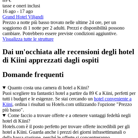
89 €
tasse e oneri inclusi
16 ago - 17 ago
Grand Hotel Viljandi
Prezzo a notte più basso trovato nelle ultime 24 ore, per un
soggiorno di 1 notte per 2 adulti. Prezzi e disponibilità possono
cambiare. Potrebbero essere previste condizioni aggiuntive.
Visualizza tutte le strutture
Dai un'occhiata alle recensioni degli hotel
di Kiini apprezzati dagli ospiti
Domande frequenti
Quanto costa una camera di hotel a Kiini?
Puoi scegliere tra fantastici hotel a partire da 89 € a Kiini, perfetti per
tutti i budget e le esigenze. Se stai cercando un
hotel conveniente a
Kiini
, ordina i risultati su Hotels.com utilizzando l'opzione "Prezzo
più basso".
Come faccio a trovare offerte e a ottenere vantaggi fedeltà negli
hotel di Kiini?
Hotels.com è il posto perfetto per trovare offerte incredibili per gli
hotel a Kiini. Guarda anche i prezzi dei giorni infrasettimanali o
della bassa stagione, perché le offerte si concentreranno