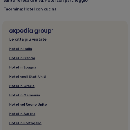
Santa Teresa di Riva: Hotel con parcheggio
Taormina: Hotel con cucina
Taormina: hotel a 2 stelle
Frazione di Mazzeo: Hotel sulla spiaggia
Castelmola: Hotel per famiglie
Le città più visitate
Corso Umberto: hotel a 2 stelle
Hotel in Italia
Letojanni: B&B
Hotel in Francia
Savoca: hotel
Hotel in Spagna
Santa Teresa di Riva: hotel
Hotel negli Stati Uniti
Letojanni: Appartamenti
Hotel in Grecia
Stazione di Furci: hotel nelle vicinanze
Hotel in Germania
Taormina: hotel a 3 stelle
Santa Teresa di Riva: Hotel con servizi business
Hotel nel Regno Unito
Taormina: Hotel con parcheggio
Hotel in Austria
Corso Umberto: hotel nelle vicinanze
Hotel in Portogallo