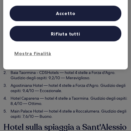
Elenco dei partner (fornitori)
Questa sera
Domani
Accetto
6 ago - 7 ago
7 ago - 8 ago
Questo fine settimana
Il prossimo fine settimana
7 ago - 9 ago
14 ago - 16 ago
Rifiuta tutti
I migliori 5 Hotel sulla spiaggia a
Sant'Alessio Siculo in breve
Mostra finalità
EliHotel
— hotel 4 stelle a Sant'Alessio Siculo. Giudizio degli
ospiti: 8,6/10 — Eccellente.
Baia Taormina - CDSHotels
— hotel 4 stelle a Forza d'Agro.
Giudizio degli ospiti: 9,2/10 — Meraviglioso.
Agostiniana Hotel
— hotel 4 stelle a Forza d'Agro. Giudizio degli
ospiti: 9,4/10 — Eccezionale.
Hotel Caparena
— hotel 4 stelle a Taormina. Giudizio degli ospiti:
8,4/10 — Ottimo.
Main Palace Hotel
— hotel 4 stelle a Roccalumera. Giudizio degli
ospiti: 7,6/10 — Buono.
Hotel sulla spiaggia a Sant'Alessio