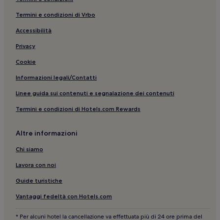
Furci Siculo: hotel
Termini e condizioni di Vrbo
Spiaggia di Spisone: hotel nelle vicinanze
Accessibilità
Spiaggia di Mazzeo: Appartamenti
Letojanni: Hotel sulla spiaggia
Privacy
Melia: hotel
Cookie
Castelmola: hotel
Informazioni legali/Contatti
Funivia di Taormina: hotel nelle vicinanze
Linee guida sui contenuti e segnalazione dei contenuti
Taormina: Hotel con colazione gratuita
Termini e condizioni di Hotels.com Rewards
Gallodoro: hotel
Altre informazioni
Corso Umberto: hotel a 5 stelle
Taormina: hotel a 4 stelle
Chi siamo
Locadi: hotel
Lavora con noi
Teatro San Giorgio: hotel nelle vicinanze
Guide turistiche
Torre dell'Orologio: hotel nelle vicinanze
Vantaggi fedeltà con Hotels.com
Sant'alessio Siculo: Hotel con animali ammessi
* Per alcuni hotel la cancellazione va effettuata più di 24 ore prima del