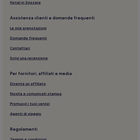
Monastero dei Cappuccini: hotel nelle vicinanze
Hotel in Svizzera
Mazzarò: hotel
Assistenza clienti e domande frequenti
Spiaggia di Letojanni: hotel nelle vicinanze
Le mie prenotazioni
Sant'alessio Siculo: hotel
Spiaggia di Mazzeo: B&B
Domande frequenti
Spisone: hotel
Contattaci
Giardini della Villa Comunale: hotel nelle vicinanze
Scrivi una recensione
Taormina: hotel
Per fornitori, affiliati e media
Sant'alessio Siculo: Hotel per famiglie
Diventa un affiliato
Santa Teresa di Riva: Hotel con colazione gratuita
Novità e comunicati stampa
Castello di Castelmola: hotel nelle vicinanze
Spiaggia di Mazzeo: Resort e hotel con spa nelle vicinanze
Promuovi i tuoi servizi
Pagliara: hotel
Agenti di viaggio
Limina: hotel
Regolamenti
Chiesa di San Giuseppe: hotel nelle vicinanze
Termini e condizioni