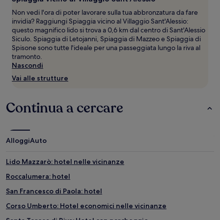
cambiare.
Potrebbero
Non vedi l'ora di poter lavorare sulla tua abbronzatura da fare
essere
invidia? Raggiungi Spiaggia vicino al Villaggio Sant'Alessio:
previste
questo magnifico lido si trova a 0,6 km dal centro di Sant'Alessio
condizioni
Siculo. Spiaggia di Letojanni, Spiaggia di Mazzeo e Spiaggia di
aggiuntive.
Spisone sono tutte l'ideale per una passeggiata lungo la riva al
tramonto.
Nascondi
Vai alle strutture
Continua a cercare
Alloggi
Auto
Lido Mazzarò: hotel nelle vicinanze
Roccalumera: hotel
San Francesco di Paola: hotel
Corso Umberto: Hotel economici nelle vicinanze