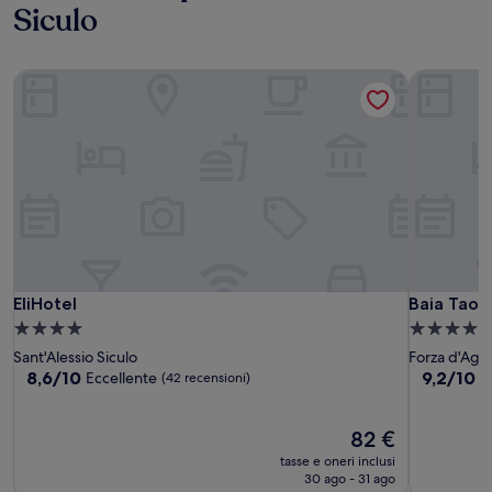
Siculo
EliHotel
Baia Taor
EliHotel
Baia Taor
EliHotel
Baia Taor
Struttura
Struttura
a
a
Sant'Alessio Siculo
Forza d'Agr
4.0
4.0
8.6
9.2
8,6/10
9,2/10
Eccellente
M
(42 recensioni)
su
su
stelle
stelle
10,
10,
Eccellente,
Il
Meraviglio
82 €
(42
prezzo
(62
tasse e oneri inclusi
recensioni)
attuale
recensioni
30 ago - 31 ago