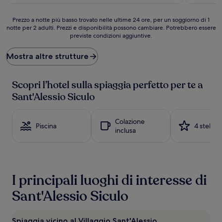
è
82 €
Prezzo
Prezzo a notte più basso trovato nelle ultime 24 ore, per un soggiorno di 1
notte per 2 adulti. Prezzi e disponibilità possono cambiare. Potrebbero essere
a
previste condizioni aggiuntive.
notte
più
basso
Mostra altre strutture
trovato
nelle
ultime
Scopri l’hotel sulla spiaggia perfetto per te a
24
Sant'Alessio Siculo
ore,
per
un
Colazione
Piscina
4 stelle
soggiorno
inclusa
di
1
notte
per
2
I principali luoghi di interesse di
adulti.
Prezzi
Sant'Alessio Siculo
e
disponibilità
possono
Spiaggia vicino al Villaggio Sant'Alessio