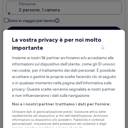
Persone
2 persone, 1 camera
Sono in viaggio per lavoro
Cerca
La vostra privacy è per noi molto
importante
Cancellazione gratuita se cambi
Insieme ai nostri
16
partner archiviamo e/o accediamo alle
programma
informazioni sul dispositivo dell'utente, come gli ID univoci
nei cookie, per il trattamento dei dati personali. È possibile
Accumula vantaggi con ogni notte di
accettare o gestire le proprie scelte facendo clic di seguito
soggiorno
o in qualsiasi momento nella pagina dell'informativa sulla
privacy. Queste scelte verranno segnalate ai nostri partner
Risparmia di più con le tariffe per soli
e non influenzeranno i dati sulla navigazione.
iscritti
Noi e i nostri partner trattiamo i dati per fornire:
Utilizzare dati di geolocalizzazione precisi. Scansione attiva delle
caratteristiche del dispositivo ai fini dell’identificazione. Archiviare
informazioni su dispositivo e/o accedervi. Pubblicità e contenuti
Controlla i prezzi per queste date
personalizzati, misurazione delle prestazioni dei contenuti e degli
annunci, ricerche sul pubblico, sviluppo di servizi.