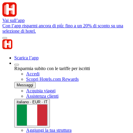
Vai sull’app
Con l’app risparmi ancora di più: fino a un 20% di sconto su una
selezione di hotel.
Scarica l’app
Risparmia subito con le tariffe per iscritti
Accedi
Scopri Hotels.com Rewards
Messaggi
Acquista viaggi
Assistenza clienti
italiano · EUR · IT
Aggiungi la tua struttura