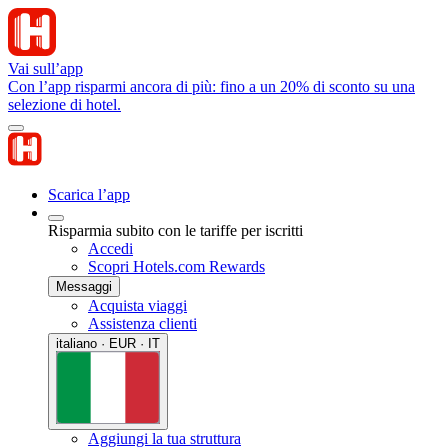
Vai sull’app
Con l’app risparmi ancora di più: fino a un 20% di sconto su una
selezione di hotel.
Scarica l’app
Risparmia subito con le tariffe per iscritti
Accedi
Scopri Hotels.com Rewards
Messaggi
Acquista viaggi
Assistenza clienti
italiano · EUR · IT
Aggiungi la tua struttura