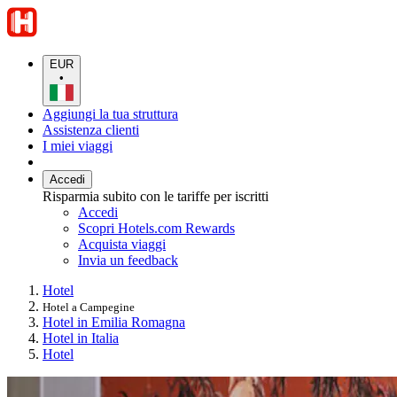
EUR
•
Aggiungi la tua struttura
Assistenza clienti
I miei viaggi
Accedi
Risparmia subito con le tariffe per iscritti
Accedi
Scopri Hotels.com Rewards
Acquista viaggi
Invia un feedback
Hotel
Hotel a Campegine
Hotel in Emilia Romagna
Hotel in Italia
Hotel