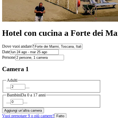
Hotel con cucina a Forte dei M
Dove vuoi andare?
Date
Persone
Camera 1
Adulti
Bambini
Da 0 a 17 anni
Aggiungi un’altra camera
Vuoi prenotare 9 o più camere?
Fatto