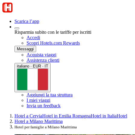
Scarica l’app
Risparmia subito con le tariffe per iscritti
Accedi
Scopri Hotels.com Rewards
Messaggi
Acquista viaggi
Assistenza clienti
italiano · EUR · IT
Aggiungi la tua struttura
I miei viaggi
Invia un feedback
Hotel a Cervia
Hotel in Emilia Romagna
Hotel in Italia
Hotel
Hotel a Milano Marittima
Hotel per famiglie a Milano Marittima