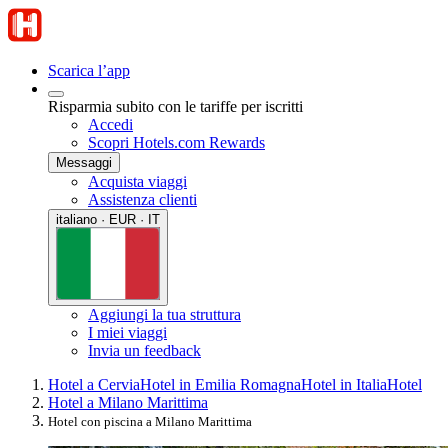
Scarica l’app
Risparmia subito con le tariffe per iscritti
Accedi
Scopri Hotels.com Rewards
Messaggi
Acquista viaggi
Assistenza clienti
italiano · EUR · IT
Aggiungi la tua struttura
I miei viaggi
Invia un feedback
Hotel a Cervia
Hotel in Emilia Romagna
Hotel in Italia
Hotel
Hotel a Milano Marittima
Hotel con piscina a Milano Marittima