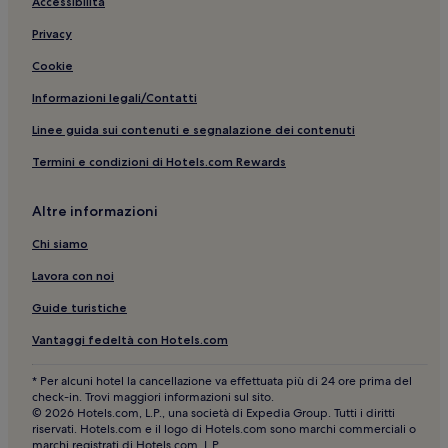
Acquapark: hotel nelle vicinanze
Accessibilità
Bellaria-Igea Marina: Hotel con palestra
Privacy
Savignano a Mare: hotel
Cookie
Bellaria-Igea Marina: Hotel con piscina
Informazioni legali/Contatti
Bellaria-Igea Marina: Hotel economici
Linee guida sui contenuti e segnalazione dei contenuti
Miramare: hotel a 4 stelle
Termini e condizioni di Hotels.com Rewards
Ospedale Privato Sol et Salus: hotel nelle vicinanze
Altre informazioni
La Torre Saracena: hotel nelle vicinanze
Cervia: hotel a 4 stelle
Chi siamo
Rimini: hotel a 2 stelle
Lavora con noi
Bellaria-Igea Marina: Inn
Guide turistiche
Bellaria-Igea Marina: Hotel con parcheggio
Vantaggi fedeltà con Hotels.com
Museo Casa Rossa di Alfredo Panzini: hotel nelle vicinanze
* Per alcuni hotel la cancellazione va effettuata più di 24 ore prima del
Spiaggia di Gatteo Mare: hotel nelle vicinanze
check-in. Trovi maggiori informazioni sul sito.
© 2026 Hotels.com, L.P., una società di Expedia Group. Tutti i diritti
Bellariva: hotel a 3 stelle
riservati. Hotels.com e il logo di Hotels.com sono marchi commerciali o
marchi registrati di Hotels.com, L.P.