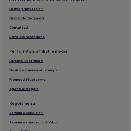
San Mauro Mare: Hotel per famiglie
San Mauro Mare: hotel
Le mie prenotazioni
Bordonchio: hotel
Domande frequenti
Villamarina: Hotel con piscina
Contattaci
Gatteo a Mare: Hotel con animali ammessi
Scrivi una recensione
Bellariva: hotel a 2 stelle
Per fornitori, affiliati e media
Gatteo a Mare: Hotel per famiglie
Diventa un affiliato
Bellaria-Igea Marina: Hotel sulla spiaggia
Stazione di Bellaria: hotel nelle vicinanze
Novità e comunicati stampa
Parco del Gelso: hotel nelle vicinanze
Promuovi i tuoi servizi
Bellaria-Igea Marina: hotel a 2 stelle
Agenti di viaggio
Pista per minimoto San Mauro Mare: hotel nelle vicinanze
Regolamenti
Italia in Miniatura: hotel nelle vicinanze
Termini e condizioni
Villamarina: hotel
Termini e condizioni di Vrbo
Bellaria-Igea Marina: Hotel di lusso