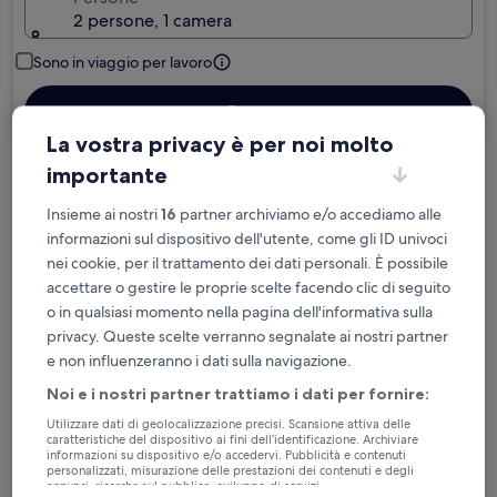
2 persone, 1 camera
Sono in viaggio per lavoro
Cerca
La vostra privacy è per noi molto
importante
Cancellazione gratuita se cambi
Insieme ai nostri
16
partner archiviamo e/o accediamo alle
programma
informazioni sul dispositivo dell'utente, come gli ID univoci
nei cookie, per il trattamento dei dati personali. È possibile
Accumula vantaggi con ogni notte di
accettare o gestire le proprie scelte facendo clic di seguito
soggiorno
o in qualsiasi momento nella pagina dell'informativa sulla
privacy. Queste scelte verranno segnalate ai nostri partner
Risparmia di più con le tariffe per soli
e non influenzeranno i dati sulla navigazione.
iscritti
Noi e i nostri partner trattiamo i dati per fornire:
Utilizzare dati di geolocalizzazione precisi. Scansione attiva delle
caratteristiche del dispositivo ai fini dell’identificazione. Archiviare
informazioni su dispositivo e/o accedervi. Pubblicità e contenuti
Controlla i prezzi per queste date
personalizzati, misurazione delle prestazioni dei contenuti e degli
annunci, ricerche sul pubblico, sviluppo di servizi.