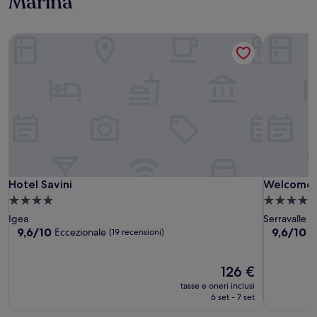
Marina
Hotel Savini
Welcome 
Hotel Savini
Welcome 
Hotel Savini
Welcome 
Struttura
Struttura
a
a
Igea
Serravalle
4.0
4.0
9.6
9.6
9,6/10
9,6/10
Eccezionale
E
(19 recensioni)
su
su
stelle
stelle
10,
10,
Eccezionale,
Il
Eccezional
126 €
(19
prezzo
(92
tasse e oneri inclusi
recensioni)
attuale
recensioni
6 set - 7 set
è