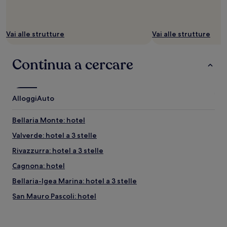
Potrebbero
essere
previste
condizioni
Vai alle strutture
Vai alle strutture
aggiuntive.
Continua a cercare
Alloggi
Auto
Bellaria Monte: hotel
Valverde: hotel a 3 stelle
Rivazzurra: hotel a 3 stelle
Cagnona: hotel
Bellaria-Igea Marina: hotel a 3 stelle
San Mauro Pascoli: hotel
Stazione di Gatteo: hotel nelle vicinanze
Rimini Fiera: hotel nelle vicinanze