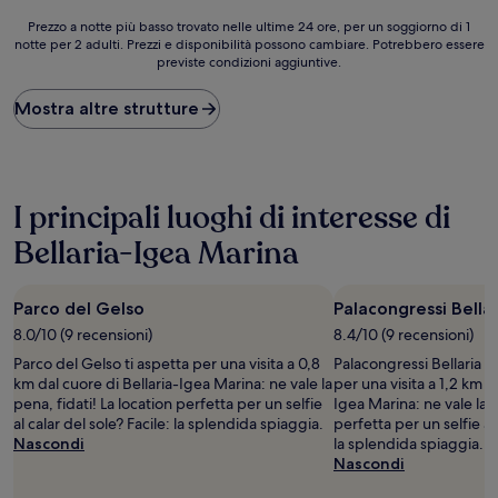
126 €
Prezzo
Prezzo a notte più basso trovato nelle ultime 24 ore, per un soggiorno di 1
notte per 2 adulti. Prezzi e disponibilità possono cambiare. Potrebbero essere
a
previste condizioni aggiuntive.
notte
più
basso
Mostra altre strutture
trovato
nelle
ultime
24
ore,
I principali luoghi di interesse di
per
Bellaria-Igea Marina
un
soggiorno
di
1
Parco del Gelso
Palacongressi Bella
notte
8.0/10 (9 recensioni)
8.4/10 (9 recensioni)
per
Parco del Gelso ti aspetta per una visita a 0,8
Palacongressi Bellaria I
2
km dal cuore di Bellaria-Igea Marina: ne vale la
per una visita a 1,2 km d
adulti.
pena, fidati! La location perfetta per un selfie
Igea Marina: ne vale la p
Prezzi
al calar del sole? Facile: la splendida spiaggia.
perfetta per un selfie al 
e
Nascondi
la splendida spiaggia.
disponibilità
Nascondi
possono
cambiare.