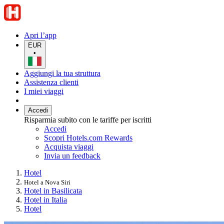
Apri l’app
EUR
•
Aggiungi la tua struttura
Assistenza clienti
I miei viaggi
Accedi
Risparmia subito con le tariffe per iscritti
Accedi
Scopri Hotels.com Rewards
Acquista viaggi
Invia un feedback
Hotel
Hotel a Nova Siri
Hotel in Basilicata
Hotel in Italia
Hotel