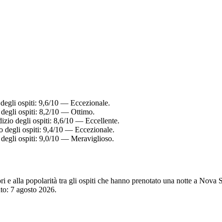
 degli ospiti: 9,6/10 — Eccezionale.
 degli ospiti: 8,2/10 — Ottimo.
izio degli ospiti: 8,6/10 — Eccellente.
o degli ospiti: 9,4/10 — Eccezionale.
 degli ospiti: 9,0/10 — Meraviglioso.
tori e alla popolarità tra gli ospiti che hanno prenotato una notte a Nov
nto:
7 agosto 2026
.