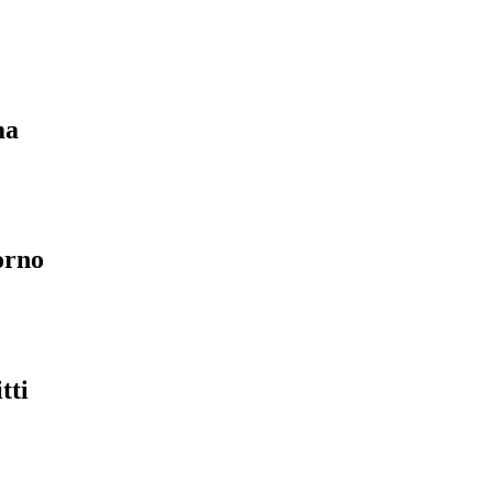
ma
orno
tti