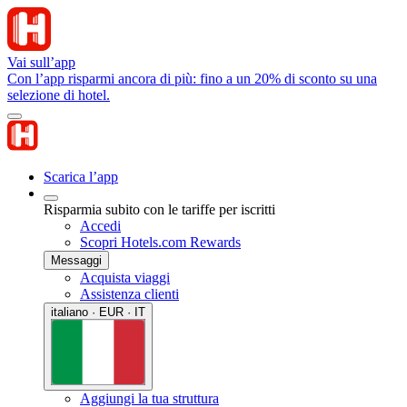
Vai sull’app
Con l’app risparmi ancora di più: fino a un 20% di sconto su una
selezione di hotel.
Scarica l’app
Risparmia subito con le tariffe per iscritti
Accedi
Scopri Hotels.com Rewards
Messaggi
Acquista viaggi
Assistenza clienti
italiano · EUR · IT
Aggiungi la tua struttura