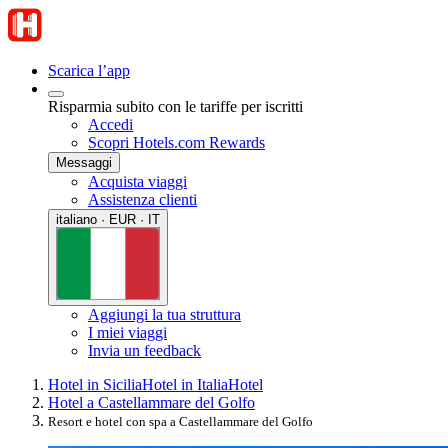
Scarica l’app
Risparmia subito con le tariffe per iscritti
Accedi
Scopri Hotels.com Rewards
Messaggi
Acquista viaggi
Assistenza clienti
italiano · EUR · IT
Aggiungi la tua struttura
I miei viaggi
Invia un feedback
Hotel in Sicilia
Hotel in Italia
Hotel
Hotel a Castellammare del Golfo
Resort e hotel con spa a Castellammare del Golfo