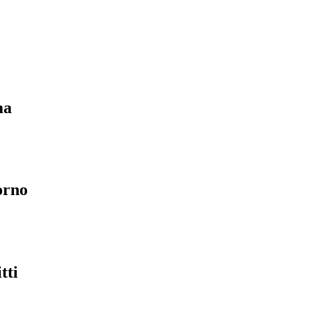
ma
orno
tti