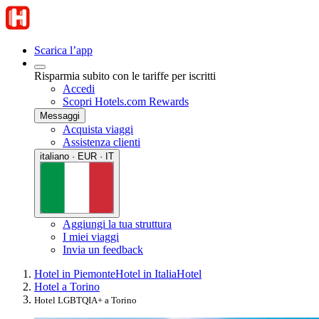
Scarica l’app
Risparmia subito con le tariffe per iscritti
Accedi
Scopri Hotels.com Rewards
Messaggi
Acquista viaggi
Assistenza clienti
italiano · EUR · IT
Aggiungi la tua struttura
I miei viaggi
Invia un feedback
Hotel in Piemonte
Hotel in Italia
Hotel
Hotel a Torino
Hotel LGBTQIA+ a Torino