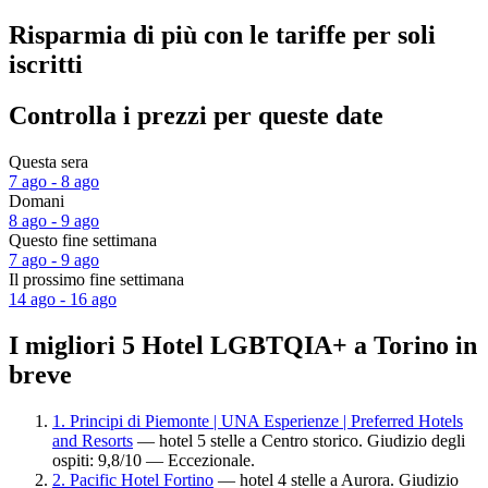
Risparmia di più con le tariffe per soli
iscritti
Controlla i prezzi per queste date
Questa sera
7 ago - 8 ago
Domani
8 ago - 9 ago
Questo fine settimana
7 ago - 9 ago
Il prossimo fine settimana
14 ago - 16 ago
I migliori 5 Hotel LGBTQIA+ a Torino in
breve
1. Principi di Piemonte | UNA Esperienze | Preferred Hotels
and Resorts
— hotel 5 stelle a Centro storico. Giudizio degli
ospiti: 9,8/10 — Eccezionale.
2. Pacific Hotel Fortino
— hotel 4 stelle a Aurora. Giudizio