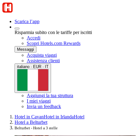
Scarica l’app
Risparmia subito con le tariffe per iscritti
Accedi
Scopri Hotels.com Rewards
Messaggi
Acquista viaggi
Assistenza clienti
italiano · EUR · IT
Aggiungi la tua struttura
I miei viaggi
Invia un feedback
Hotel in Cavan
Hotel in Irlanda
Hotel
Hotel a Belturbet
Belturbet - Hotel a 3 stelle