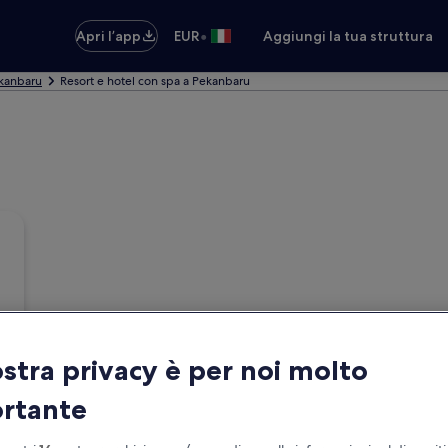
•
Apri l’app
EUR
Aggiungi la tua struttura
ekanbaru
Resort e hotel con spa a Pekanbaru
ostra privacy è per noi molto
rtante