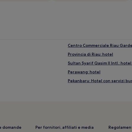
Centro Commerciale Riau Garden
Provincia di Riau: hotel
Sultan Syarif Qasim II Intl.: hote
Perawang: hotel
Pekanbaru: Hotel con servizi bu
i e domande
Per fornitori, affiliati e media
Regolament