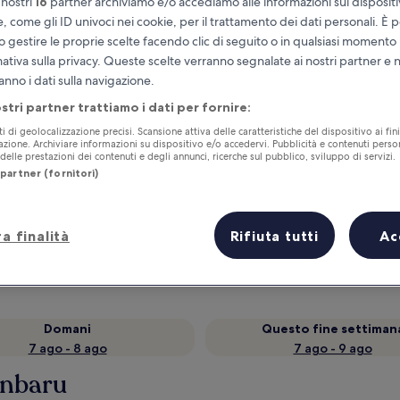
 nostri
16
partner archiviamo e/o accediamo alle informazioni sul disposit
e, come gli ID univoci nei cookie, per il trattamento dei dati personali. È p
o gestire le proprie scelte facendo clic di seguito o in qualsiasi momento
mativa sulla privacy. Queste scelte verranno segnalate ai nostri partner e 
anno i dati sulla navigazione.
ostri partner trattiamo i dati per fornire:
ti di geolocalizzazione precisi. Scansione attiva delle caratteristiche del dispositivo ai fini
cazione. Archiviare informazioni su dispositivo e/o accedervi. Pubblicità e contenuti person
elle prestazioni dei contenuti e degli annunci, ricerche sul pubblico, sviluppo di servizi.
partner (fornitori)
Accumula vantaggi con ogni notte di
soggiorno
a finalità
Rifiuta tutti
Ac
Domani
Questo fine settiman
7 ago - 8 ago
7 ago - 9 ago
anbaru