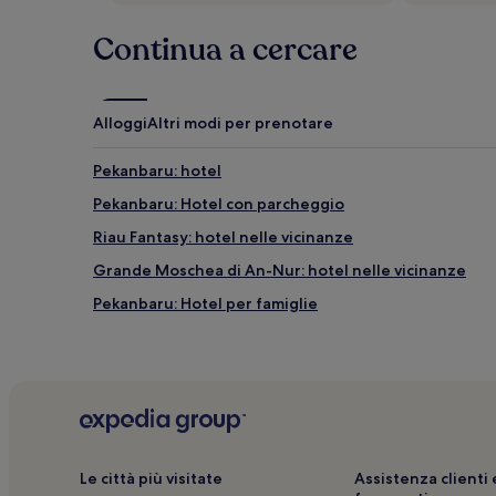
e
disponibilità
Continua a cercare
possono
cambiare.
Potrebbero
essere
Alloggi
Altri modi per prenotare
previste
condizioni
aggiuntive.
Pekanbaru: hotel
Pekanbaru: Hotel con parcheggio
Riau Fantasy: hotel nelle vicinanze
Grande Moschea di An-Nur: hotel nelle vicinanze
Pekanbaru: Hotel per famiglie
Le città più visitate
Assistenza client