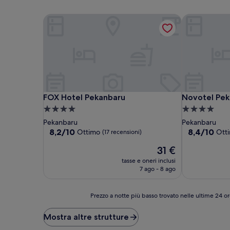
FOX Hotel Pekanbaru
Novotel Pek
FOX Hotel Pekanbaru
Novotel Pek
FOX Hotel Pekanbaru
Novotel Pek
Struttura
Struttura
a
a
Pekanbaru
Pekanbaru
4.0
4.0
8.2
8.4
8,2/10
8,4/10
Ottimo
Ott
(17 recensioni)
su
su
stelle
stelle
Il
31 €
10,
10,
prezzo
Ottimo,
Ottimo,
tasse e oneri inclusi
attuale
(17
(111
7 ago - 8 ago
è
recensioni)
recensioni)
31 €
Prezzo
Prezzo a notte più basso trovato nelle ultime 24 or
a
notte
Mostra altre strutture
più