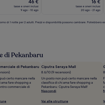
Il
Il
46 €
16 €
10,
P
s
prezzo
prezzo
Buono,
tasse e oneri inclusi
tasse e oneri inclusi
attuale
attuale
(5)
9 ago - 10 ago
20 ago - 21 ago
è
è
46 €
16 €
iorno di 1 notte per 2 adulti. Prezzi e disponibilità possono cambiare. Potrebbero e
sse di Pekanbaru
merciale di Pekanbaru
Ciputra Seraya Mall
ensioni)
8.6/10 (9 recensioni)
8
può certo mancare nella
Un posto non può certo mancare nella
F
chi ama fare shopping a
classifica di chi ama fare shopping a
M
ntro commerciale di
Pekanbaru: Ciputra Seraya Mall!
c
Nascondi
N
tture
Vai alle strutture
V