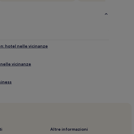
: hotel nelle vicinanze
l nelle vicinanze
siness
i
Altre informazioni