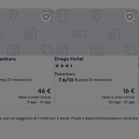
anbaru
Drego Hotel
anbaru
Drego Hotel
anbaru
Drego Hotel
Struttura
a
Pekanbaru
3.5
7.6
7,6/10
imo
Buono
(111 recensioni)
(5 recensioni)
su
stelle
Il
Il
46 €
16 €
10,
prezzo
prezzo
Buono,
tasse e oneri inclusi
tasse e oneri inclusi
attuale
attuale
(5
9 ago - 10 ago
20 ago - 21 ago
è
è
recensioni)
46 €
16 €
e, per un soggiorno di 1 notte per 2 adulti. Prezzi e disponibilità possono cambiar