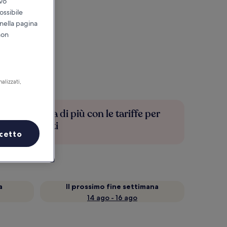
ivo
ossibile
 nella pagina
non
alizzati,
Risparmia di più con le tariffe per
soli iscritti
cetto
a
Il prossimo fine settimana
14 ago - 16 ago