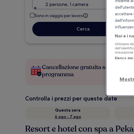
Insieme ai
2 persone, 1 camera
dell'utent
accettare 
Sono in viaggio per lavoro
dell'infor
influenzer
Cerca
Noi e i n
Utilizzare da
dell’identifi
misurazione d
Elenco dei 
Cancellazione gratuita se cambi
programma
Mostr
Controlla i prezzi per queste date
Questa sera
6 ago - 7 ago
Resort e hotel con spa a Pek