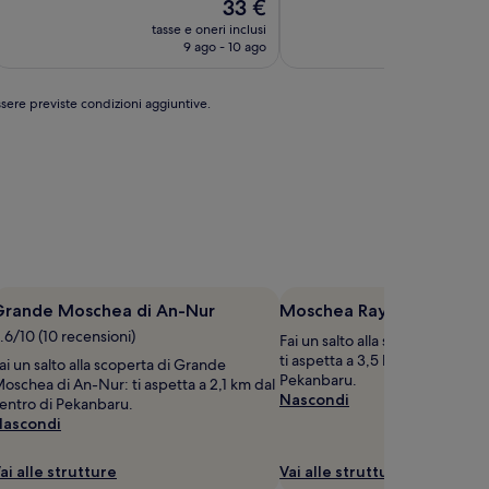
Il
33 €
10,
ekanbaru
Pekanbaru
telle
prezzo
(2)
tasse e oneri inclusi
tasse e o
attuale
9 ago - 10 ago
9 
è
33 €
ssere previste condizioni aggiuntive.
Grande Moschea di An-Nur
Moschea Raya
.6/10 (10 recensioni)
Fai un salto alla scoperta di M
ti aspetta a 3,5 km dal centro d
ai un salto alla scoperta di Grande
Pekanbaru.
oschea di An-Nur: ti aspetta a 2,1 km dal
Nascondi
entro di Pekanbaru.
ascondi
ai alle strutture
Vai alle strutture