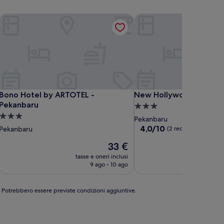
Bono Hotel by ARTOTEL - Pekanbaru
New Hollywood Hotel
Bono Hotel by ARTOTEL - Pekanbaru
New Hollywood Hotel
Bono Hotel by ARTOTEL -
New Hollywood Hotel
Pekanbaru
Struttura
Struttura
a
Pekanbaru
a
3.0
4.0
4,0/10
Pekanbaru
(2 recensioni)
su
3.0
stelle
Il
33 €
10,
stelle
prezzo
(2
tasse e oneri inclusi
tasse
attuale
recensioni)
9 ago - 10 ago
è
33 €
e. Potrebbero essere previste condizioni aggiuntive.