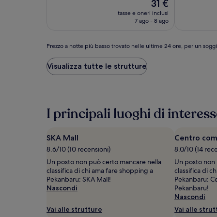
Il
31 €
10,
10,
prezzo
Ottimo,
Ottimo,
tasse e oneri inclusi
attuale
(17)
(111)
7 ago - 8 ago
è
31 €
Prezzo
Prezzo a notte più basso trovato nelle ultime 24 ore, per un sogg
a
notte
Visualizza tutte le strutture
più
basso
trovato
nelle
ultime
I principali luoghi di intere
24
ore,
per
SKA Mall
Centro com
un
8.6/10 (10 recensioni)
8.0/10 (14 rec
soggiorno
di
Un posto non può certo mancare nella
Un posto non 
1
classifica di chi ama fare shopping a
classifica di 
notte
Pekanbaru: SKA Mall!
Pekanbaru: Ce
per
Nascondi
Pekanbaru!
2
Nascondi
adulti.
Vai alle strutture
Vai alle stru
Prezzi