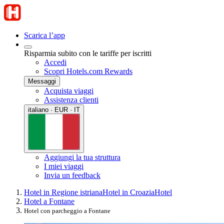
Scarica l’app
Risparmia subito con le tariffe per iscritti
Accedi
Scopri Hotels.com Rewards
Messaggi
Acquista viaggi
Assistenza clienti
italiano · EUR · IT
Aggiungi la tua struttura
I miei viaggi
Invia un feedback
Hotel in Regione istriana
Hotel in Croazia
Hotel
Hotel a Fontane
Hotel con parcheggio a Fontane